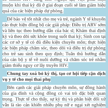
muộn khi thai kỳ đã ở giai đoạn cuối sẽ làm giảm hiệu
quả của các biện pháp dự phòng.
Để bảo vệ tốt nhất cho mẹ và trẻ, ngành Y tế khuyến
cáo thực hiện đồng bộ các giải pháp: Điều trị ARV sớm
và liên tục theo hướng dẫn của bác sĩ; Khám thai định
kỳ và theo dõi sức khỏe trong suốt thai kỳ; Sinh con tại
các cơ sở y tế có đủ điều kiện chuyên môn; thực hiện
các biện pháp chăm sóc, theo dõi và điều trị dự phòng
cho trẻ sau sinh theo quy định; Tuân thủ hướng dẫn
của cán bộ y tế về nuôi dưỡng và chăm sóc trẻ nhằm
giảm thiểu nguy cơ lây truyền HIV.
Chung tay xoá bỏ kỳ thị, tạo cơ hội tiếp cận dịch
vụ y tế cho mọi thai phụ
Bên cạnh các giải pháp chuyên môn, sự đồng hành
của gia đình và cộng đồng có vai trò đặc biệt quan
trọng. Thực tế cho thấy, sự kỳ thị và phân biệt đối xử
vẫn là rào cản khiến nhiều phụ nữ e ngại xét nghiệm