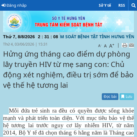
Đăng nhập
Sở Y tế
RSS
CỦA TRUNG TÂM KIỂM SOÁT BỆNH TẬT TỈNH HƯNG YÊN ĐƯỜN
Thứ 7, 8/8/2026
2
:
31
:
09
Thứ 4, 03/06/2026
|
15:31
+
|
A
-
A
A
Hửng ứng tháng cao điểm dự phòng
lây truyền HIV từ mẹ sang con: Chủ
động xét nghiệm, điều trị sớm để bảo
vệ thế hệ tương lai
Đọc bài
Lưu
Mỗi đứa trẻ sinh ra đều có quyền được sống khỏe
mạnh và phát triển toàn diện. Với mục tiêu bảo vệ thế
hệ tương lai trước nguy cơ lây nhiễm HIV, từ năm
2014, Bộ Y tế đã chọn tháng 6 hằng năm là Tháng cao