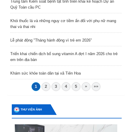
Trung tâm Kiểm soát bệnh tật tỉnh triển khai kế hoạch Dự án
Quỹ Toàn cầu PC
Khói thuốc lá và những nguy cơ tiềm ẩn đối với phụ nữ mang
thai và thai nhi
Lễ phát động "Tháng hành động vì trẻ em 2026"
Triển khai chiến dịch bổ sung vitamin A đợt I năm 2026 cho trẻ
em trên địa bàn
Khám sức khỏe toàn dân tại xã Tiên Hoa
1
2
3
4
5
»
»»
THƯ VIỆN ẢNH