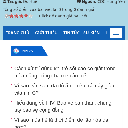
Tác giả:
Đỗ Huế
Nguồn:
CDC Hưng Yên
Tổng số điểm của bài viết là:
0
trong
0
đánh giá
Click để đánh giá bài viết
TRANG CHỦ
GIỚI THIỆU
TIN TỨC - SỰ KIỆN
KIỂM SOÁT
Toggl
navig
TIN KHÁC
Cách xử trí đúng khi trẻ sốt cao co giật trong
mùa nắng nóng cha mẹ cần biết
Vì sao vẫn sạm da dù ăn nhiều trái cây giàu
vitamin C?
Hiểu đúng về HIV: Bảo vệ bản thân, chung
tay bảo vệ cộng đồng
Vì sao mùa hè là thời điểm dễ lão hóa da
hơn?