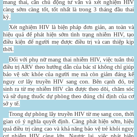
mang thai, cần chủ động tư vấn và xét nghiệm HIV
càng sớm càng tốt, tốt nhất là trong 3 tháng đầu thai
kỳ.
Xét nghiệm HIV là biện pháp đơn giản, an toàn và
hiệu quả để phát hiện sớm tình trạng nhiễm HIV, tạo
điều kiện để người mẹ được điều trị và can thiệp kịp
thời.
Đối với phụ nữ mang thai nhiễm HIV, việc tuân thủ
điều trị ARV theo hướng dẫn của bác sĩ không chỉ giúp
bảo vệ sức khỏe của người mẹ mà còn giảm đáng kể
nguy cơ lây truyền HIV sang con. Bên cạnh đó, trẻ
sinh ra từ mẹ nhiễm HIV cần được theo dõi, chăm sóc
và sử dụng thuốc dự phòng theo đúng chỉ định của cơ
sở y tế.
Trong dự phòng lây truyền HIV từ mẹ sang con, thời
gian có ý nghĩa quyết định. Càng phát hiện sớm, hiệu
quả điều trị càng cao và khả năng bảo vệ trẻ khỏi nguy
cơ nhiễm HIV càng lớn. Ngược lại, việc phát hiện