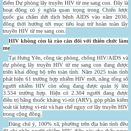
điểm Dự phòng lây truyền HIV từ mẹ sang con. Đây là
hoạt động có ý nghĩa quan trọng trong Chiến lược
quốc gia chấm dứt dịch bệnh AIDS vào năm 2030,
đồng thời hướng tới mục tiêu loại trừ hoàn toàn lây
truyền HIV từ mẹ sang con.
HIV không còn là rào cản đối với thiên chức làm
mẹ
Tại Hưng Yên, công tác phòng, chống HIV/AIDS và
dự phòng lây truyền HIV từ mẹ sang con đang được
triển khai đồng bộ trên toàn tỉnh.
Năm 2025 toàn tỉnh
phát hiện 61 trường hợp nhiễm HIV mới, nâng tổng số
người nhiễm HIV còn sống đang được quản lý lên
3.554 trường hợp. Hiện có 2.304 người đang được
điều trị bằng thuốc kháng vi-rút (ARV), góp phần kiểm
soát tải lượng vi-rút và hạn chế nguy cơ lây truyền HIV
trong cộng đồng.
Đáng chú ý, 100% xã, phường trên địa bàn tỉnh đều
đã ghi nhận người nhiễm HIV, điều này cho thấy nguy