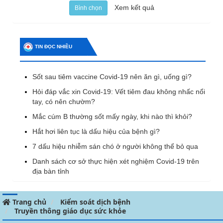
Xem kết quả
Bình chọn
TIN ĐỌC NHIỀU
Sốt sau tiêm vaccine Covid-19 nên ăn gì, uống gì?
Hỏi đáp vắc xin Covid-19: Vết tiêm đau không nhấc nổi
tay, có nên chườm?
Mắc cúm B thường sốt mấy ngày, khi nào thì khỏi?
Hắt hơi liên tục là dấu hiệu của bệnh gì?
7 dấu hiệu nhiễm sán chó ở người không thể bỏ qua
Danh sách cơ sở thực hiện xét nghiệm Covid-19 trên
địa bàn tỉnh
Trang chủ
Kiểm soát dịch bệnh
Truyền thông giáo dục sức khỏe