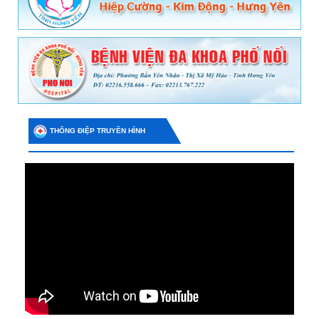
THÔNG ĐIỆP TRUYỀN HÌNH