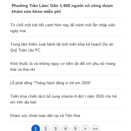
Phường Trần Lãm: Gần 1.400 người có công được
khám sức khỏe miễn phí
Từ chối một bát tiết canh hôm nay để tránh một lần nhập viện
ngày mai
Trung tâm Kiểm soát bệnh tật tỉnh triển khai kế hoạch Dự án
Quỹ Toàn cầu PC
Khói thuốc lá và những nguy cơ tiềm ẩn đối với phụ nữ mang
thai và thai nhi
Lễ phát động "Tháng hành động vì trẻ em 2026"
Triển khai chiến dịch bổ sung vitamin A đợt I năm 2026 cho trẻ
em trên địa bàn
Khám sức khỏe toàn dân tại xã Tiên Hoa
1
2
3
4
5
»
»»