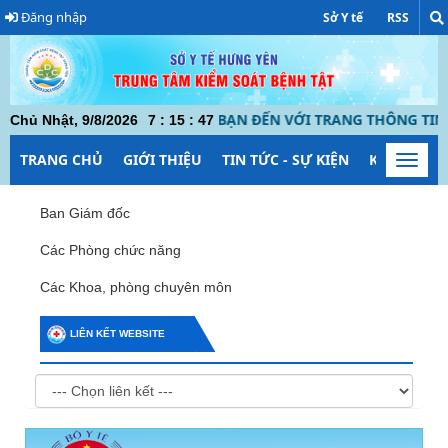
Đăng nhập
Sở Y tế
RSS
CHÀO MỪNG BẠN ĐẾN VỚI TRANG THÔNG TIN ĐIỆ
Chủ Nhật, 9/8/2026
7
:
15
:
47
TRANG CHỦ
GIỚI THIỆU
TIN TỨC - SỰ KIỆN
KIỂM SOÁT
Toggl
navig
Ban Giám đốc
Các Phòng chức năng
Các Khoa, phòng chuyên môn
LIÊN KẾT WEBSITE