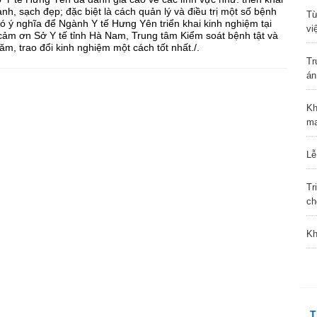
h, sạch đẹp; đặc biệt là cách quản lý và điều trị một số bệnh
Từ
có ý nghĩa để Ngành Y tế Hưng Yên triển khai kinh nghiệm tại
vi
cảm ơn Sở Y tế tỉnh Hà Nam, Trung tâm Kiểm soát bệnh tật và
ăm, trao đổi kinh nghiệm một cách tốt nhất./.
Tr
án
Kh
ma
Lễ
Tr
ch
Kh
T