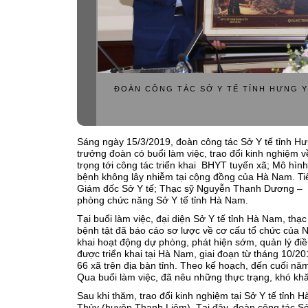
Khoa Kiểm dị
ĐOÀN CÔNG TÁC SỞ Y TẾ TỈNH HƯNG Y
Sáng ngày 15/3/2019, đoàn công tác Sở Y tế tỉnh 
trưởng đoàn có buổi làm việc, trao đổi kinh nghiệm 
trọng tới công tác triển khai BHYT tuyến xã; Mô hìn
bệnh không lây nhiễm tại cộng đồng của Hà Nam. Tiế
Giám đốc Sở Y tế; Thạc sỹ Nguyễn Thanh Dương – G
phòng chức năng Sở Y tế tỉnh Hà Nam.
Tại buổi làm việc, đại diện Sở Y tế tỉnh Hà Nam, t
bệnh tật đã báo cáo sơ lược về cơ cấu tổ chức của Ng
khai hoạt động dự phòng, phát hiện sớm, quản lý điề
được triển khai tại Hà Nam, giai đoạn từ tháng 10/201
66 xã trên địa bàn tỉnh. Theo kế hoạch, đến cuối năm 2
Qua buổi làm việc, đã nêu những thực trạng, khó kh
Sau khi thăm, trao đổi kinh nghiệm tại Sở Y tế tỉn
Thủy (huyện Thanh Liêm). Tại đây, đoàn công tác Sở 