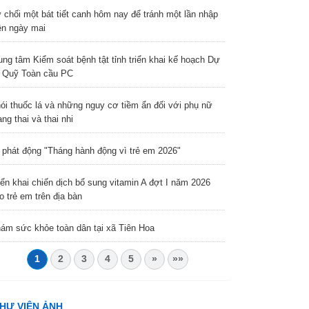
 chối một bát tiết canh hôm nay để tránh một lần nhập
ện ngày mai
ung tâm Kiểm soát bệnh tật tỉnh triển khai kế hoạch Dự
 Quỹ Toàn cầu PC
ói thuốc lá và những nguy cơ tiềm ẩn đối với phụ nữ
ng thai và thai nhi
 phát động "Tháng hành động vì trẻ em 2026"
iển khai chiến dịch bổ sung vitamin A đợt I năm 2026
o trẻ em trên địa bàn
ám sức khỏe toàn dân tại xã Tiên Hoa
1
2
3
4
5
»
»»
HƯ VIỆN ẢNH