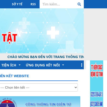
SỞ Y TẾ
RSS
O MỪNG BẠN ĐẾN VỚI TRANG THÔNG TIN ĐIỆN TỬ CỦA TRUNG
TIỆN ÍCH
ỨNG DỤNG KẾT NỐI
IÊN KẾT WEBSITE
Lịch làm việc
Khai báo Y tế
Hỏi đáp Online
Sức khỏe toàn dân
Dịch vụ tiêm chủng
Tiêm chủng quốc gia