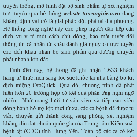
truyền thống, mô hình đặt bộ sinh phẩm tự xét nghiệm
trực tuyến qua hệ thống
website tuxetnghiem.vn
đang
khẳng định vai trò là giải pháp đột phá tại địa phương.
Hệ thống công nghệ này cho phép người dân tiếp cận
dịch vụ y tế một cách chủ động, bảo mật tuyệt đối
thông tin cá nhân từ khâu đánh giá nguy cơ trực tuyến
cho đến khâu nhận bộ sinh phẩm qua đường chuyển
phát nhanh kín đáo.
Tính đến nay, hệ thống đã ghi nhận 1.633 khách
hàng tự thực hiện sàng lọc sức khỏe tại nhà bằng bộ kít
dịch miệng OraQuick. Qua đó, chương trình đã phát
hiện hơn 20 trường hợp có kết quả phản ứng nghi ngờ
nhiễm. Nhờ mạng lưới tư vấn viên và tiếp cận viên
đồng hành hỗ trợ kịp thời từ xa, các ca bệnh đã được tư
vấn, chuyển gửi thành công sang phòng xét nghiệm
khẳng địn đạt chuẩn quốc gia của Trung tâm Kiểm soát
bệnh tật (CDC) tỉnh Hưng Yên. Toàn bộ các ca có kết