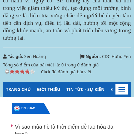
có hành vi nguy cơ. Sự chung tay của toàn xã hội
trong việc giảm thiểu kỳ thị, tạo dựng môi trường bình
đẳng sẽ là điểm tựa vững chắc để người bệnh yên tâm
tiếp cận dịch vụ, điều trị lâu dài, hướng tới một cộng
đồng khỏe mạnh, an toàn và phát triển bền vững trong
tương lai.
Tác giả:
Sen Hoàng
Nguồn:
CDC Hưng Yên
Tổng số điểm của bài viết là:
0
trong
0
đánh giá
Click để đánh giá bài viết
TRANG CHỦ
GIỚI THIỆU
TIN TỨC - SỰ KIỆN
KIỂM SOÁT
Toggl
navig
TIN KHÁC
Vì sao mùa hè là thời điểm dễ lão hóa da