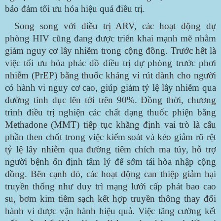
bảo đảm tối ưu hóa hiệu quả điều trị.
Song song với điều trị ARV, các hoạt động dự
phòng HIV cũng đang được triển khai mạnh mẽ nhằm
giảm nguy cơ lây nhiễm trong cộng đồng. Trước hết là
việc tối ưu hóa phác đồ điều trị dự phòng trước phơi
nhiễm (PrEP) bằng thuốc kháng vi rút dành cho người
có hành vi nguy cơ cao, giúp giảm tỷ lệ lây nhiễm qua
đường tình dục lên tới trên 90%. Đồng thời, chương
trình điều trị nghiện các chất dạng thuốc phiện bằng
Methadone (MMT) tiếp tục khẳng định vai trò là cấu
phần then chốt trong việc kiểm soát và kéo giảm rõ rệt
tỷ lệ lây nhiễm qua đường tiêm chích ma túy, hỗ trợ
người bệnh ổn định tâm lý để sớm tái hòa nhập cộng
đồng. Bên cạnh đó, các hoạt động can thiệp giảm hại
truyền thống như duy trì mạng lưới cấp phát bao cao
su, bơm kim tiêm sạch kết hợp truyền thông thay đổi
hành vi được vận hành hiệu quả. Việc tăng cường kết