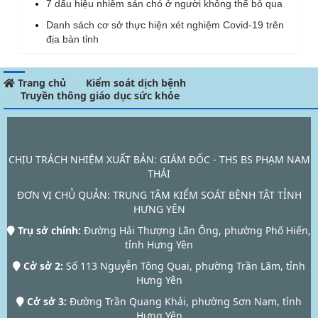
7 dấu hiệu nhiễm sán chó ở người không thể bỏ qua
Danh sách cơ sở thực hiện xét nghiệm Covid-19 trên
địa bàn tỉnh
Trang chủ
Kiểm soát dịch bệnh
Truyền thông giáo dục sức khỏe
CHỊU TRÁCH NHIỆM XUẤT BẢN: GIÁM ĐỐC - THS BS PHẠM NAM
THÁI
ĐƠN VỊ CHỦ QUẢN:
TRUNG TÂM KIỂM SOÁT BỆNH TẬT TỈNH
HƯNG YÊN
Trụ sở chính:
Đường Hải Thượng Lãn Ông, phường Phố Hiến,
tỉnh Hưng Yên
Cở sở 2:
Số 113 Nguyễn Tông Quai, phường Trần Lãm, tỉnh
Hưng Yên
Cở sở 3:
Đường Trần Quang Khải, phường Sơn Nam, tỉnh
Hưng Yên