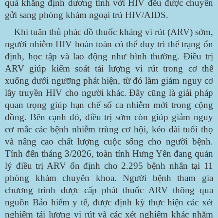
quả khẳng định dương tính với HIV đều được chuyển
gửi sang phòng khám ngoại trú HIV/AIDS.
Khi tuân thủ phác đồ thuốc kháng vi rút (ARV) sớm,
người nhiễm HIV hoàn toàn có thể duy trì thể trạng ổn
định, học tập và lao động như bình thường. Điều trị
ARV giúp kiểm soát tải lượng vi rút trong cơ thể
xuống dưới ngưỡng phát hiện, từ đó làm giảm nguy cơ
lây truyền HIV cho người khác. Đây cũng là giải pháp
quan trọng giúp hạn chế số ca nhiễm mới trong cộng
đồng. Bên cạnh đó, điều trị sớm còn giúp giảm nguy
cơ mắc các bệnh nhiễm trùng cơ hội, kéo dài tuổi thọ
và nâng cao chất lượng cuộc sống cho người bệnh.
Tính đến tháng 3/2026, toàn tỉnh Hưng Yên đang quản
lý điều trị ARV ổn định cho 2.295 bệnh nhân tại 11
phòng khám chuyên khoa. Người bệnh tham gia
chương trình được cấp phát thuốc ARV thông qua
nguồn Bảo hiểm y tế, được định kỳ thực hiện các xét
nghiệm tải lượng vi rút và các xét nghiệm khác nhằm