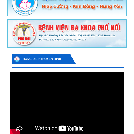
THÔNG ĐIỆP TRUYỀN HÌNH