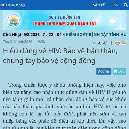
Đăng nhập
Sở Y tế
RSS
IỆN TỬ CỦA TRUNG TÂM KIỂM SOÁT BỆNH TẬT TỈNH HƯNG YÊ
Chủ Nhật, 9/8/2026
7
:
23
:
05
Thứ 2, 01/06/2026
|
19:58
+
|
A
-
A
A
Hiểu đúng về HIV: Bảo vệ bản thân,
chung tay bảo vệ cộng đồng
Đọc bài
Lưu
Trong chiến lược y tế dự phòng hiện nay, việc phổ
biến và nâng cao nhận thức đúng đắn về HIV là yếu tố
nền tảng giúp mỗi cá nhân chủ động bảo vệ sức khỏe
của bản thân, gia đình và toàn xã hội. HIV từ lâu đã
không còn là "án tử" nếu được phát hiện sớm và can
thiệp bằng các phác đồ điều trị kịp thời. Dù vậy, rào
cản từ sự thiếu hụt kiến thức toàn diện trong cộng đồng