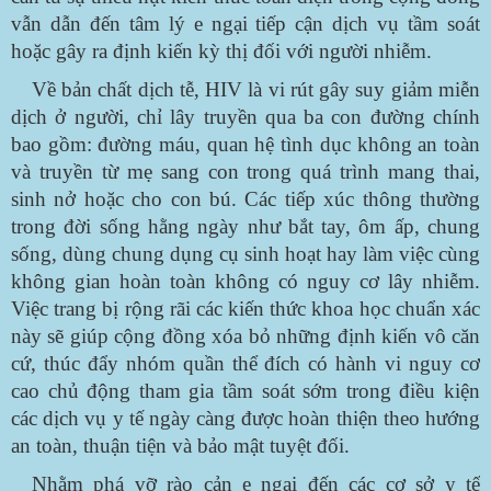
vẫn dẫn đến tâm lý e ngại tiếp cận dịch vụ tầm soát
hoặc gây ra định kiến kỳ thị đối với người nhiễm.
Về bản chất dịch tễ, HIV là vi rút gây suy giảm miễn
dịch ở người, chỉ lây truyền qua ba con đường chính
bao gồm: đường máu, quan hệ tình dục không an toàn
và truyền từ mẹ sang con trong quá trình mang thai,
sinh nở hoặc cho con bú. Các tiếp xúc thông thường
trong đời sống hằng ngày như bắt tay, ôm ấp, chung
sống, dùng chung dụng cụ sinh hoạt hay làm việc cùng
không gian hoàn toàn không có nguy cơ lây nhiễm.
Việc trang bị rộng rãi các kiến thức khoa học chuẩn xác
này sẽ giúp cộng đồng xóa bỏ những định kiến vô căn
cứ, thúc đẩy nhóm quần thể đích có hành vi nguy cơ
cao chủ động tham gia tầm soát sớm trong điều kiện
các dịch vụ y tế ngày càng được hoàn thiện theo hướng
an toàn, thuận tiện và bảo mật tuyệt đối.
Nhằm phá vỡ rào cản e ngại đến các cơ sở y tế