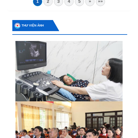
1
2
3
4
5
»
»»
THƯ VIỆN ẢNH