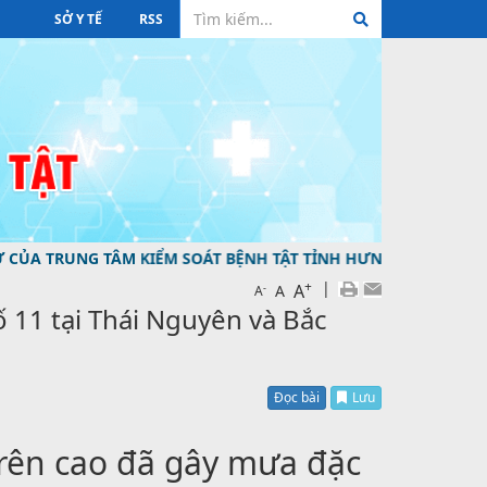
SỞ Y TẾ
RSS
 TÂM KIỂM SOÁT BỆNH TẬT TỈNH HƯNG YÊN ĐƯỜNG DÂY NÓNG
+
|
A
-
A
A
 11 tại Thái Nguyên và Bắc
Đọc bài
Lưu
trên cao đã gây mưa đặc