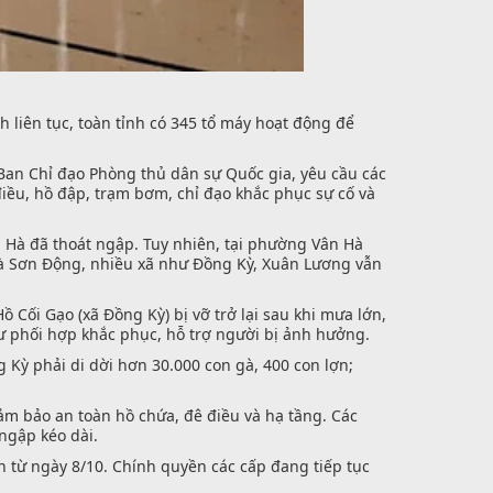
 liên tục, toàn tỉnh có 345 tổ máy hoạt động để
 Ban Chỉ đạo Phòng thủ dân sự Quốc gia, yêu cầu các
iều, hồ đập, trạm bơm, chỉ đạo khắc phục sự cố và
Hà đã thoát ngập. Tuy nhiên, tại phường Vân Hà
 và Sơn Động, nhiều xã như Đồng Kỳ, Xuân Lương vẫn
Cối Gạo (xã Đồng Kỳ) bị vỡ trở lại sau khi mưa lớn,
tư phối hợp khắc phục, hỗ trợ người bị ảnh hưởng.
g Kỳ phải di dời hơn 30.000 con gà, 400 con lợn;
đảm bảo an toàn hồ chứa, đê điều và hạ tầng. Các
ngập kéo dài.
từ ngày 8/10. Chính quyền các cấp đang tiếp tục