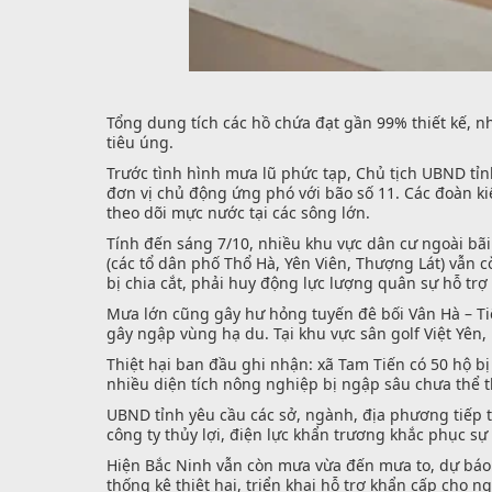
Tổng dung tích các hồ chứa đạt gần 99% thiết kế, nh
tiêu úng.
Trước tình hình mưa lũ phức tạp, Chủ tịch UBND tỉn
đơn vị chủ động ứng phó với bão số 11. Các đoàn ki
theo dõi mực nước tại các sông lớn.
Tính đến sáng 7/10, nhiều khu vực dân cư ngoài b
(các tổ dân phố Thổ Hà, Yên Viên, Thượng Lát) vẫn 
bị chia cắt, phải huy động lực lượng quân sự hỗ trợ 
Mưa lớn cũng gây hư hỏng tuyến đê bối Vân Hà – Tiê
gây ngập vùng hạ du. Tại khu vực sân golf Việt Yên
Thiệt hại ban đầu ghi nhận: xã Tam Tiến có 50 hộ bị
nhiều diện tích nông nghiệp bị ngập sâu chưa thể t
UBND tỉnh yêu cầu các sở, ngành, địa phương tiếp t
công ty thủy lợi, điện lực khẩn trương khắc phục 
Hiện Bắc Ninh vẫn còn mưa vừa đến mưa to, dự báo
thống kê thiệt hại, triển khai hỗ trợ khẩn cấp cho 