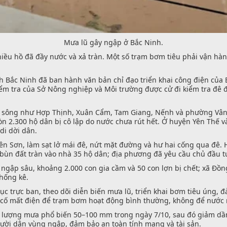
Mưa lũ gây ngập ở Bắc Ninh.
iều hồ đã đầy nước và xả tràn. Một số trạm bơm tiêu phải vận hành
h Bắc Ninh đã ban hành văn bản chỉ đạo triển khai công điện của
ểm tra của Sở Nông nghiệp và Môi trường được cử đi kiểm tra đê đ
ãi sông như Hợp Thịnh, Xuân Cẩm, Tam Giang, Nếnh và phường Vân 
còn 2.300 hộ dân bị cô lập do nước chưa rút hết. Ở huyện Yên Thế
di dời dân.
n Sơn, làm sạt lở mái đê, nứt mặt đường và hư hai cống qua đê. Hồ 
, bùn đất tràn vào nhà 35 hộ dân; địa phương đã yêu cầu chủ đầu 
 ngập sâu, khoảng 2.000 con gia cầm và 50 con lợn bị chết; xã Đồn
hống kê.
ục trực ban, theo dõi diễn biến mưa lũ, triển khai bơm tiêu úng, 
sự cố mất điện để trạm bơm hoạt động bình thường, không để nước 
 lượng mưa phổ biến 50–100 mm trong ngày 7/10, sau đó giảm dần 
người dân vùng ngập, đảm bảo an toàn tính mạng và tài sản.