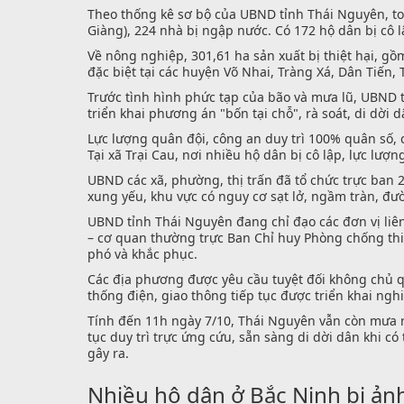
Theo thống kê sơ bộ của UBND tỉnh Thái Nguyên, toà
Giàng), 224 nhà bị ngập nước. Có 172 hộ dân bị cô l
Về nông nghiệp, 301,61 ha sản xuất bị thiệt hại, gồ
đặc biệt tại các huyện Võ Nhai, Tràng Xá, Dân Tiến,
Trước tình hình phức tạp của bão và mưa lũ, UBND t
triển khai phương án "bốn tại chỗ", rà soát, di dời
Lực lượng quân đội, công an duy trì 100% quân số,
Tại xã Trại Cau, nơi nhiều hộ dân bị cô lập, lực l
UBND các xã, phường, thị trấn đã tổ chức trực ban 
xung yếu, khu vực có nguy cơ sạt lở, ngầm tràn, đư
UBND tỉnh Thái Nguyên đang chỉ đạo các đơn vị liên
– cơ quan thường trực Ban Chỉ huy Phòng chống thiê
phó và khắc phục.
Các địa phương được yêu cầu tuyệt đối không chủ qua
thống điện, giao thông tiếp tục được triển khai ngh
Tính đến 11h ngày 7/10, Thái Nguyên vẫn còn mưa rấ
tục duy trì trực ứng cứu, sẵn sàng di dời dân khi có
gây ra.
Nhiều hộ dân ở Bắc Ninh bị ả