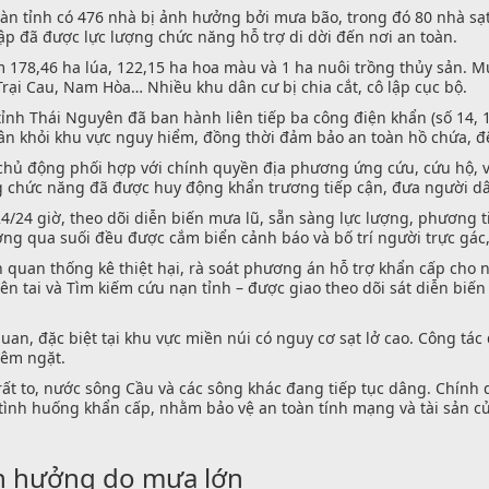
n tỉnh có 476 nhà bị ảnh hưởng bởi mưa bão, trong đó 80 nhà sạt 
ập đã được lực lượng chức năng hỗ trợ di dời đến nơi an toàn.
m 178,46 ha lúa, 122,15 ha hoa màu và 1 ha nuôi trồng thủy sản. M
 Trại Cau, Nam Hòa… Nhiều khu dân cư bị chia cắt, cô lập cục bộ.
ỉnh Thái Nguyên đã ban hành liên tiếp ba công điện khẩn (số 14, 
 dân khỏi khu vực nguy hiểm, đồng thời đảm bảo an toàn hồ chứa, đê
 chủ động phối hợp với chính quyền địa phương ứng cứu, cứu hộ, 
ượng chức năng đã được huy động khẩn trương tiếp cận, đưa người d
24/24 giờ, theo dõi diễn biến mưa lũ, sẵn sàng lực lượng, phương 
ờng qua suối đều được cắm biển cảnh báo và bố trí người trực gác
 quan thống kê thiệt hại, rà soát phương án hỗ trợ khẩn cấp cho 
n tai và Tìm kiếm cứu nạn tỉnh – được giao theo dõi sát diễn biến
n, đặc biệt tại khu vực miền núi có nguy cơ sạt lở cao. Công tác 
iêm ngặt.
t to, nước sông Cầu và các sông khác đang tiếp tục dâng. Chính q
 tình huống khẩn cấp, nhằm bảo vệ an toàn tính mạng và tài sản của
nh hưởng do mưa lớn