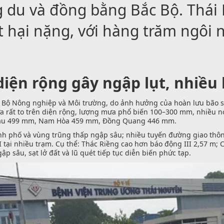
ng du và đồng bằng Bắc Bộ. Thái
t hại nặng, với hàng trăm ngôi 
iện rộng gây ngập lụt, nhiều 
 Bộ Nông nghiệp và Môi trường, do ảnh hưởng của hoàn lưu bão số 
a rất to trên diện rộng, lượng mưa phổ biến 100–300 mm, nhiều 
Cầu 499 mm, Nam Hòa 459 mm, Đồng Quang 446 mm.
nh phố và vùng trũng thấp ngập sâu; nhiều tuyến đường giao thông
 tại nhiều trạm. Cụ thể: Thác Riềng cao hơn báo động III 2,57 m; 
 sâu, sạt lở đất và lũ quét tiếp tục diễn biến phức tạp.