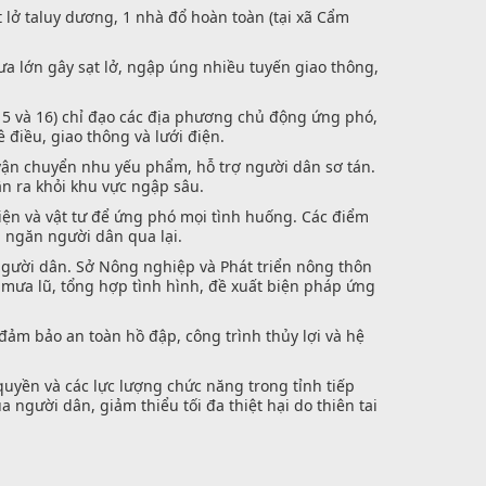
lở taluy dương, 1 nhà đổ hoàn toàn (tại xã Cẩm
ưa lớn gây sạt lở, ngập úng nhiều tuyến giao thông,
15 và 16) chỉ đạo các địa phương chủ động ứng phó,
 điều, giao thông và lưới điện.
vận chuyển nhu yếu phẩm, hỗ trợ người dân sơ tán.
ân ra khỏi khu vực ngập sâu.
tiện và vật tư để ứng phó mọi tình huống. Các điểm
, ngăn người dân qua lại.
người dân. Sở Nông nghiệp và Phát triển nông thôn
 mưa lũ, tổng hợp tình hình, đề xuất biện pháp ứng
đảm bảo an toàn hồ đập, công trình thủy lợi và hệ
uyền và các lực lượng chức năng trong tỉnh tiếp
 người dân, giảm thiểu tối đa thiệt hại do thiên tai