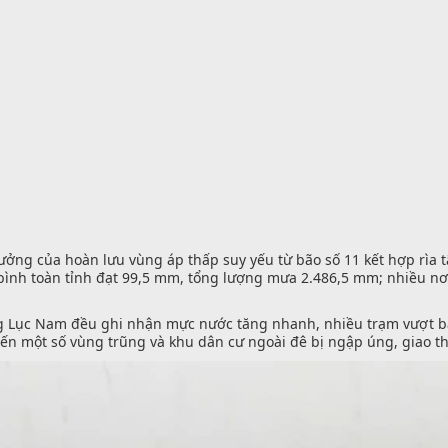
ưởng của hoàn lưu vùng áp thấp suy yếu từ bão số 11 kết hợp rìa t
g bình toàn tỉnh đạt 99,5 mm, tổng lượng mưa 2.486,5 mm; nhiều 
 Lục Nam đều ghi nhận mực nước tăng nhanh, nhiều trạm vượt báo
ến một số vùng trũng và khu dân cư ngoài đê bị ngập úng, giao thô