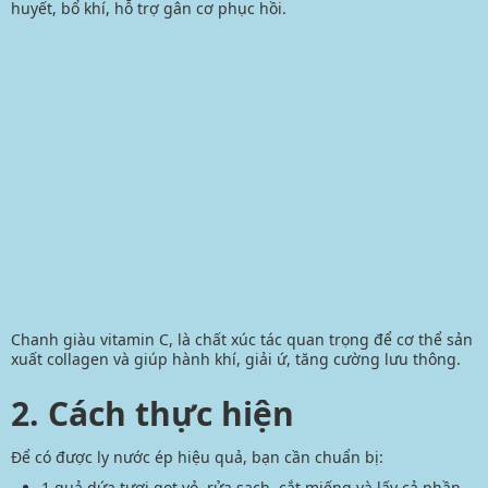
huyết, bổ khí, hỗ trợ gân cơ phục hồi.
Chanh giàu vitamin C, là chất xúc tác quan trọng để cơ thể sản
xuất collagen và giúp hành khí, giải ứ, tăng cường lưu thông.
2. Cách thực hiện
Để có được ly nước ép hiệu quả, bạn cần chuẩn bị:
1 quả dứa tươi gọt vỏ, rửa sạch, cắt miếng và lấy cả phần