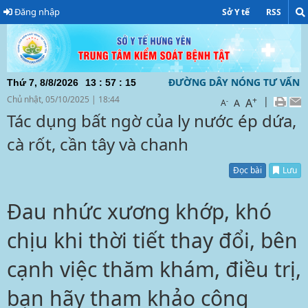
Đăng nhập
Sở Y tế
RSS
TỈNH HƯNG YÊN ĐƯỜNG DÂY NÓNG TƯ VẤN VỀ DỊCH BỆNH CO
Thứ 7, 8/8/2026
13
:
57
:
16
Chủ nhật, 05/10/2025
|
18:44
+
|
A
-
A
A
Tác dụng bất ngờ của ly nước ép dứa,
cà rốt, cần tây và chanh
Đọc bài
Lưu
Đau nhức xương khớp, khó
chịu khi thời tiết thay đổi, bên
cạnh việc thăm khám, điều trị,
bạn hãy tham khảo công