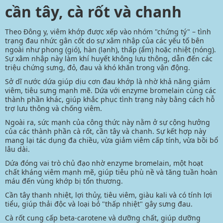
cần tây, cà rốt và chanh
Theo Đông y, viêm khớp được xếp vào nhóm "chứng tý" – tình
trạng đau nhức gân cốt do sự xâm nhập của các yếu tố bên
ngoài như phong (gió), hàn (lạnh), thấp (ẩm) hoặc nhiệt (nóng).
Sự xâm nhập này làm khí huyết không lưu thông, dẫn đến các
triệu chứng sưng, đỏ, đau và khó khăn trong vận động.
Sở dĩ nước dứa giúp dịu cơn đau khớp là nhờ khả năng giảm
viêm, tiêu sưng mạnh mẽ. Dứa với enzyme bromelain cùng các
thành phần khác, giúp khắc phục tình trạng này bằng cách hỗ
trợ lưu thông và chống viêm.
Ngoài ra, sức mạnh của công thức này nằm ở sự cộng hưởng
của các thành phần cà rốt, cần tây và chanh. Sự kết hợp này
mang lại tác dụng đa chiều, vừa giảm viêm cấp tính, vừa bồi bổ
lâu dài.
Dứa đóng vai trò chủ đạo nhờ enzyme bromelain, một hoạt
chất kháng viêm mạnh mẽ, giúp tiêu phù nề và tăng tuần hoàn
máu đến vùng khớp bị tổn thương.
Cần tây thanh nhiệt, lợi thủy, tiêu viêm, giàu kali và có tính lợi
tiểu, giúp thải độc và loại bỏ "thấp nhiệt" gây sưng đau.
Cà rốt cung cấp beta-carotene và dưỡng chất, giúp dưỡng