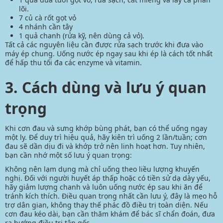
lõi.
7 củ cà rốt gọt vỏ
4 nhánh cần tây
1 quả chanh (rửa kỹ, nên dùng cả vỏ).
Tất cả các nguyên liệu cần được rửa sạch trước khi đưa vào
máy ép chung. Uống nước ép ngay sau khi ép là cách tốt nhất
để hấp thu tối đa các enzyme và vitamin.
3. Cách dùng và lưu ý quan
trọng
Khi cơn đau và sưng khớp bùng phát, bạn có thể uống ngay
một ly. Để duy trì hiệu quả, hãy kiên trì uống 2 lần/tuần; cơn
đau sẽ dần dịu đi và khớp trở nên linh hoạt hơn. Tuy nhiên,
bạn cần nhớ một số lưu ý quan trọng:
Không nên lạm dụng mà chỉ uống theo liều lượng khuyến
nghị. Đối với người
huyết áp thấp
hoặc có tiền sử dạ dày yếu,
hãy giảm lượng chanh và luôn uống nước ép sau khi ăn để
tránh kích thích. Điều quan trọng nhất cần lưu ý, đây là mẹo hỗ
trợ dân gian, không thay thế phác đồ điều trị toàn diện. Nếu
cơn đau kéo dài, bạn cần thăm khám để bác sĩ chẩn đoán, đưa
ra hướng điều trị tận gốc.