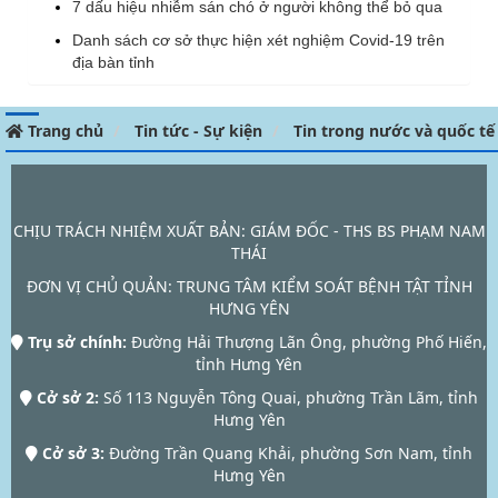
7 dấu hiệu nhiễm sán chó ở người không thể bỏ qua
Danh sách cơ sở thực hiện xét nghiệm Covid-19 trên
địa bàn tỉnh
Trang chủ
Tin tức - Sự kiện
Tin trong nước và quốc tế
CHỊU TRÁCH NHIỆM XUẤT BẢN: GIÁM ĐỐC - THS BS PHẠM NAM
THÁI
ĐƠN VỊ CHỦ QUẢN:
TRUNG TÂM KIỂM SOÁT BỆNH TẬT TỈNH
HƯNG YÊN
Trụ sở chính:
Đường Hải Thượng Lãn Ông, phường Phố Hiến,
tỉnh Hưng Yên
Cở sở 2:
Số 113 Nguyễn Tông Quai, phường Trần Lãm, tỉnh
Hưng Yên
Cở sở 3:
Đường Trần Quang Khải, phường Sơn Nam, tỉnh
Hưng Yên