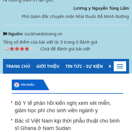
Lương y Nguyễn Tùng Lâm
Phó Giám đốc chuyên môn Nhà thuốc Đỗ Minh Đường
Nguồn:
suckhoedoisong.vn
Tổng số điểm của bài viết là:
0
trong
0
đánh giá
Click để đánh giá bài viết
TRANG CHỦ
GIỚI THIỆU
TIN TỨC - SỰ KIỆN
KIỂM SOÁT
Toggl
navig
TIN KHÁC
Bộ Y tế phản hồi kiến nghị xem xét miễn,
giảm học phí cho sinh viên ngành y
Bác sĩ Việt Nam kịp thời phẫu thuật cho binh
sĩ Ghana ở Nam Sudan