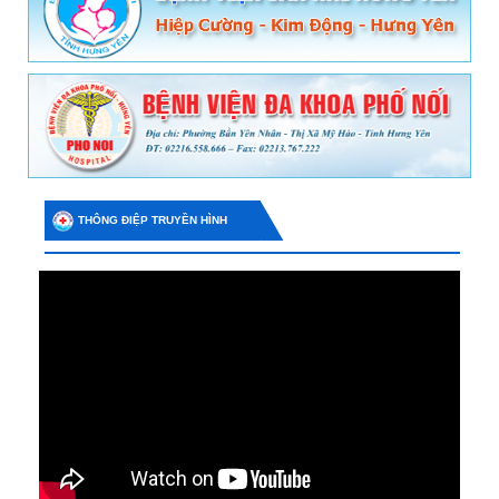
THÔNG ĐIỆP TRUYỀN HÌNH