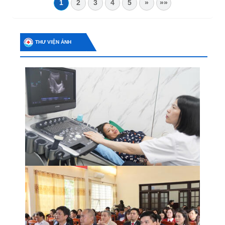
1
2
3
4
5
»
»»
THƯ VIỆN ẢNH