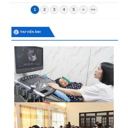
1
2
3
4
5
»
»»
THƯ VIỆN ẢNH