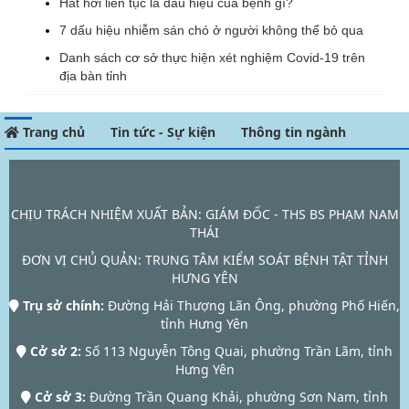
Hắt hơi liên tục là dấu hiệu của bệnh gì?
7 dấu hiệu nhiễm sán chó ở người không thể bỏ qua
Danh sách cơ sở thực hiện xét nghiệm Covid-19 trên
địa bàn tỉnh
Trang chủ
Tin tức - Sự kiện
Thông tin ngành
CHỊU TRÁCH NHIỆM XUẤT BẢN: GIÁM ĐỐC - THS BS PHẠM NAM
THÁI
ĐƠN VỊ CHỦ QUẢN:
TRUNG TÂM KIỂM SOÁT BỆNH TẬT TỈNH
HƯNG YÊN
Trụ sở chính:
Đường Hải Thượng Lãn Ông, phường Phố Hiến,
tỉnh Hưng Yên
Cở sở 2:
Số 113 Nguyễn Tông Quai, phường Trần Lãm, tỉnh
Hưng Yên
Cở sở 3:
Đường Trần Quang Khải, phường Sơn Nam, tỉnh