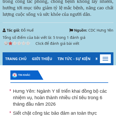
trong công tác phòng, chống bệnh không lây nhiễm,
hướng tới mục tiêu giảm tỷ lệ mắc bệnh, nâng cao chất
lượng cuộc sống và sức khỏe của người dân.
Tác giả:
Đỗ Huế
Nguồn:
CDC Hưng Yên
Tổng số điểm của bài viết là:
5
trong
1
đánh giá
Click để đánh giá bài viết
TRANG CHỦ
GIỚI THIỆU
TIN TỨC - SỰ KIỆN
KIỂM SOÁT
Toggl
navig
TIN KHÁC
Hưng Yên: Ngành Y tế triển khai đồng bộ các
nhiệm vụ, hoàn thành nhiều chỉ tiêu trong 6
tháng đầu năm 2026
Siết chặt công tác bảo đảm an toàn thực