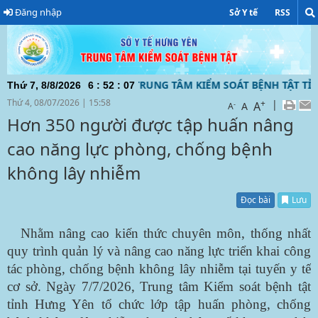
Đăng nhập
Sở Y tế
RSS
 TIN ĐIỆN TỬ CỦA TRUNG TÂM KIỂM SOÁT BỆNH TẬT TỈNH 
Thứ 7, 8/8/2026
6
:
52
:
08
Thứ 4, 08/07/2026
|
15:58
+
|
A
-
A
A
Hơn 350 người được tập huấn nâng
cao năng lực phòng, chống bệnh
không lây nhiễm
Đọc bài
Lưu
Nhằm nâng cao kiến thức chuyên môn, thống nhất
quy trình quản lý và nâng cao năng lực triển khai công
tác phòng, chống bệnh không lây nhiễm tại tuyến y tế
cơ sở. Ngày 7/7/2026, Trung tâm Kiểm soát bệnh tật
tỉnh Hưng Yên tổ chức lớp tập huấn phòng, chống