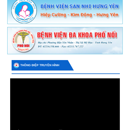
THÔNG ĐIỆP TRUYỀN HÌNH