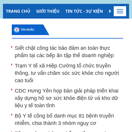
TRANG CHỦ
GIỚI THIỆU
TIN TỨC - SỰ KIỆN
KIỂM SOÁT
Toggl
navig
TIN KHÁC
Siết chặt công tác bảo đảm an toàn thực
phẩm tại các bếp ăn tập thể doanh nghiệp
Trạm Y tế xã Hiệp Cường tổ chức truyền
thông, tư vấn chăm sóc sức khỏe cho người
cao tuổi
CDC Hưng Yên họp bàn giải pháp triển khai
xây dựng hồ sơ sức khỏe điện tử và kho dữ
liệu y tế toàn tỉnh
Bộ Y tế công bố danh mục 81 bệnh truyền
nhiễm, chia thành 3 nhóm nguy cơ