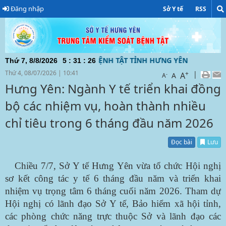
Đăng nhập
Sở Y tế
RSS
UNG TÂM KIỂM SOÁT BỆNH TẬT TỈNH HƯNG YÊN ĐƯỜNG DÂY N
Thứ 7, 8/8/2026
5
:
31
:
27
Thứ 4, 08/07/2026
|
10:41
+
|
A
-
A
A
Hưng Yên: Ngành Y tế triển khai đồng
bộ các nhiệm vụ, hoàn thành nhiều
chỉ tiêu trong 6 tháng đầu năm 2026
Đọc bài
Lưu
Chiều 7/7, Sở Y tế Hưng Yên vừa tổ chức Hội nghị
sơ kết công tác y tế 6 tháng đầu năm và triển khai
nhiệm vụ trọng tâm 6 tháng cuối năm 2026. Tham dự
Hội nghị có lãnh đạo Sở Y tế, Bảo hiểm xã hội tỉnh,
các phòng chức năng trực thuộc Sở và lãnh đạo các