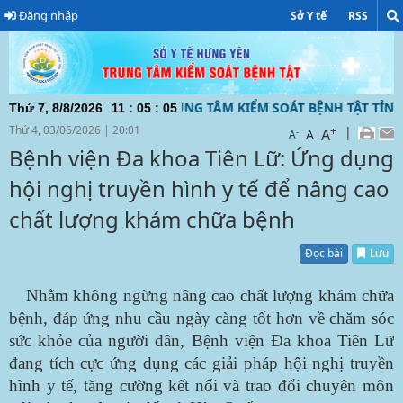
Đăng nhập
Sở Y tế
RSS
TIN ĐIỆN TỬ CỦA TRUNG TÂM KIỂM SOÁT BỆNH TẬT TỈNH HƯ
Thứ 7, 8/8/2026
11
:
05
:
05
Thứ 4, 03/06/2026
|
20:01
+
|
A
-
A
A
Bệnh viện Đa khoa Tiên Lữ: Ứng dụng
hội nghị truyền hình y tế để nâng cao
chất lượng khám chữa bệnh
Đọc bài
Lưu
Nhằm không ngừng nâng cao chất lượng khám chữa
bệnh, đáp ứng nhu cầu ngày càng tốt hơn về chăm sóc
sức khỏe của người dân, Bệnh viện Đa khoa Tiên Lữ
đang tích cực ứng dụng các giải pháp hội nghị truyền
hình y tế, tăng cường kết nối và trao đổi chuyên môn