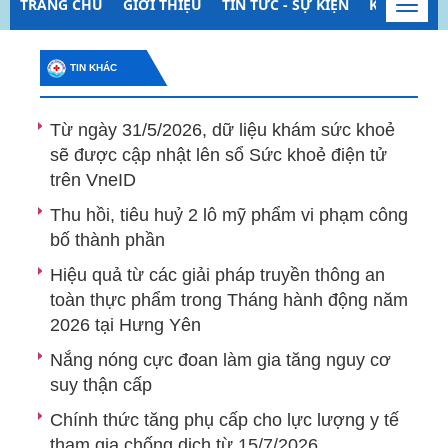
TRANG CHỦ
GIỚI THIỆU
TIN TỨC - SỰ KIỆN
KIỂM SOÁT
Toggl
navig
TIN KHÁC
Từ ngày 31/5/2026, dữ liệu khám sức khoẻ
sẽ được cập nhật lên sổ Sức khoẻ điện tử
trên VneID
Thu hồi, tiêu huỷ 2 lô mỹ phẩm vi phạm công
bố thành phần
Hiệu quả từ các giải pháp truyền thông an
toàn thực phẩm trong Tháng hành động năm
2026 tại Hưng Yên
Nắng nóng cực đoan làm gia tăng nguy cơ
suy thận cấp
Chính thức tăng phụ cấp cho lực lượng y tế
tham gia chống dịch từ 15/7/2026