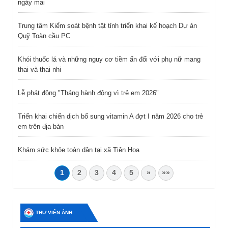
ngày mai
Trung tâm Kiểm soát bệnh tật tỉnh triển khai kế hoạch Dự án
Quỹ Toàn cầu PC
Khói thuốc lá và những nguy cơ tiềm ẩn đối với phụ nữ mang
thai và thai nhi
Lễ phát động "Tháng hành động vì trẻ em 2026"
Triển khai chiến dịch bổ sung vitamin A đợt I năm 2026 cho trẻ
em trên địa bàn
Khám sức khỏe toàn dân tại xã Tiên Hoa
1
2
3
4
5
»
»»
THƯ VIỆN ẢNH