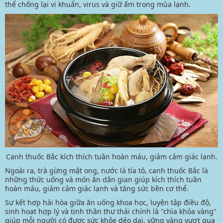
thể chống lại vi khuẩn, virus và giữ ấm trong mùa lạnh.
Canh thuốc Bắc kích thích tuần hoàn máu, giảm cảm giác lạnh.
Ngoài ra, trà gừng mật ong, nước lá tía tô, canh thuốc Bắc là
những thức uống và món ăn dân gian giúp kích thích tuần
hoàn máu, giảm cảm giác lạnh và tăng sức bền cơ thể.
Sự kết hợp hài hòa giữa ăn uống khoa học, luyện tập điều độ,
sinh hoạt hợp lý và tinh thần thư thái chính là "chìa khóa vàng"
giúp mỗi người có được sức khỏe dẻo dai, vững vàng vượt qua