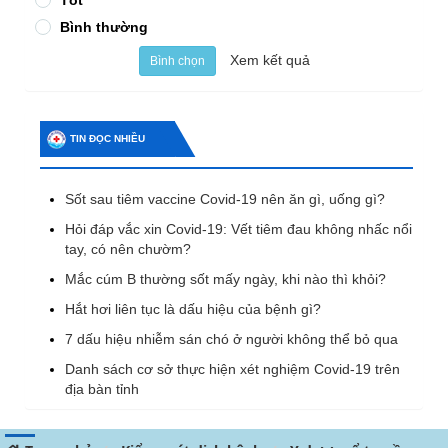
Tốt
Bình thường
Xem kết quả
Bình chọn
TIN ĐỌC NHIỀU
Sốt sau tiêm vaccine Covid-19 nên ăn gì, uống gì?
Hỏi đáp vắc xin Covid-19: Vết tiêm đau không nhấc nổi
tay, có nên chườm?
Mắc cúm B thường sốt mấy ngày, khi nào thì khỏi?
Hắt hơi liên tục là dấu hiệu của bệnh gì?
7 dấu hiệu nhiễm sán chó ở người không thể bỏ qua
Danh sách cơ sở thực hiện xét nghiệm Covid-19 trên
địa bàn tỉnh