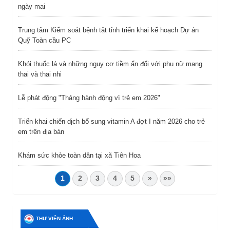
ngày mai
Trung tâm Kiểm soát bệnh tật tỉnh triển khai kế hoạch Dự án
Quỹ Toàn cầu PC
Khói thuốc lá và những nguy cơ tiềm ẩn đối với phụ nữ mang
thai và thai nhi
Lễ phát động "Tháng hành động vì trẻ em 2026"
Triển khai chiến dịch bổ sung vitamin A đợt I năm 2026 cho trẻ
em trên địa bàn
Khám sức khỏe toàn dân tại xã Tiên Hoa
1
2
3
4
5
»
»»
THƯ VIỆN ẢNH