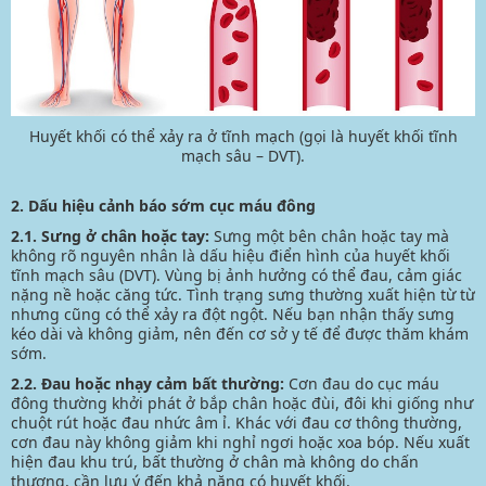
Huyết khối có thể xảy ra ở tĩnh mạch (gọi là huyết khối tĩnh
mạch sâu – DVT).
2. Dấu hiệu cảnh báo sớm cục máu đông
2.1. Sưng ở chân hoặc tay:
Sưng một bên chân hoặc tay mà
không rõ nguyên nhân là dấu hiệu điển hình của
huyết khối
tĩnh mạch sâu
(DVT). Vùng bị ảnh hưởng có thể đau, cảm giác
nặng nề hoặc căng tức. Tình trạng sưng thường xuất hiện từ từ
nhưng cũng có thể xảy ra đột ngột. Nếu bạn nhận thấy sưng
kéo dài và không giảm, nên đến cơ sở y tế để được thăm khám
sớm.
2.2. Đau hoặc nhạy cảm bất thường:
Cơn đau do cục máu
đông thường khởi phát ở bắp chân hoặc đùi, đôi khi giống như
chuột rút hoặc đau nhức âm ỉ. Khác với đau cơ thông thường,
cơn đau này không giảm khi nghỉ ngơi hoặc xoa bóp. Nếu xuất
hiện đau khu trú, bất thường ở chân mà không do chấn
thương, cần lưu ý đến khả năng có huyết khối.