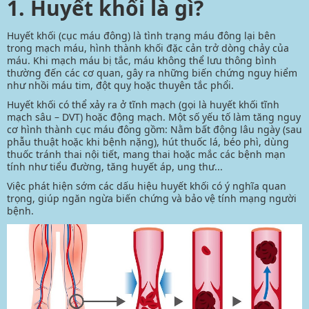
1. Huyết khối là gì?
Huyết khối
(
cục máu đông
) là tình trạng máu đông lại bên
trong mạch máu, hình thành khối đặc cản trở dòng chảy của
máu. Khi mạch máu bị tắc, máu không thể lưu thông bình
thường đến các cơ quan, gây ra những biến chứng nguy hiểm
như nhồi máu tim,
đột quỵ
hoặc thuyên tắc phổi.
Huyết khối có thể xảy ra ở tĩnh mạch (gọi là huyết khối tĩnh
mạch sâu – DVT) hoặc động mạch. Một số yếu tố làm tăng nguy
cơ hình thành cục máu đông gồm: Nằm bất động lâu ngày (sau
phẫu thuật hoặc khi bệnh nặng), hút thuốc lá, béo phì, dùng
thuốc tránh thai nội tiết, mang thai hoặc mắc các bệnh mạn
tính như
tiểu đường
, tăng huyết áp, ung thư...
Việc phát hiện sớm các dấu hiệu huyết khối có ý nghĩa quan
trọng, giúp ngăn ngừa biến chứng và bảo vệ tính mạng người
bệnh.