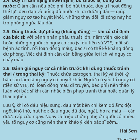
2.4. Duy trì cân nặng khỏe mạnh, bỏ thuốc lá, uống đủ
nước:
Giảm cân
nếu béo phì, bỏ hút thuốc, duy trì hoạt động
thể lực đều đặn và uống đủ nước khi đi đường dài — giúp
giảm nguy cơ tạo huyết khối. Những thay đổi lối sống này hỗ
trợ phòng ngừa lâu dài.
2.5. Dùng thuốc dự phòng (kháng đông) — khi có chỉ định
của bác sĩ:
Với bệnh nhân phẫu thuật lớn, nằm viện kéo dài,
hoặc những người có nguy cơ cao (ví dụ tiền sử VTE, một số
bệnh ác tính, rối loạn đông máu), bác sĩ có thể kê kháng đông
dự phòng. Việc chỉ định cần cân bằng giữa lợi ích và nguy cơ
chảy máu.
2.6. Đánh giá nguy cơ cá nhân trước khi dùng thuốc tránh
thai / trong thai kỳ:
Thuốc chứa estrogen, thai kỳ và thời kỳ
hậu sản làm tăng nguy cơ huyết khối. Người có yếu tố nguy cơ
(tiền sử VTE, rối loạn đông máu di truyền, béo phì) nên thảo
luận với bác sĩ khi cân nhắc biện pháp tránh thai hoặc quản lý
thai nghén.
Lưu ý, khi có dấu hiệu sưng, đau một bên chi kèm đỏ ấm; đột
ngột khó thở, hụt hơi; đau ngực dữ dội, ngất, ho ra máu — cần
được cấp cứu ngay. Ngay cả triệu chứng nhẹ ở người có nhiều
yếu tố nguy cơ cũng nên tham khảo ý kiến bác sĩ sớm...
Hải Sơn
Theo THS