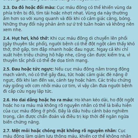
2.3. Da đỏ hoặc đổi màu:
Cục máu đông có thể khiến vùng da
phía trên bị đỏ, tím tái hoặc nhợt nhạt. Vùng da này thường
ấm hơn so với xung quanh và đôi khi có cảm giác căng, bóng.
Những thay đổi này phản ánh sự ứ trệ tuần hoàn và không nên
xem nhẹ.
2.4. Hụt hơi, khó thở:
Khi cục máu đông di chuyển lên phổi
(gây thuyên tắc phổi), người bệnh có thể đột ngột cảm thấy khó
thở, thở gấp,
tim đập nhanh
hoặc đau ngực. Ngay cả khi chỉ
xuất hiện triệu chứng hô hấp nhẹ, cũng cần được kiểm tra, vì
thuyên tắc phổi có thể đe dọa tính mạng.
2.5. Đau hoặc tức ngực:
Nếu cục máu đông nằm trong động
mạch vành, nó có thể gây đau, tức hoặc cảm giác đè nặng ở
ngực, đôi khi lan đến vai, cánh tay hoặc hàm. Các triệu chứng
này giống với cơn
nhồi máu cơ tim,
vì vậy cần đưa người bệnh
đi cấp cứu ngay lập tức.
2.6. Ho dai dẳng hoặc ho ra máu:
Ho khan kéo dài, ho đột ngột
hoặc
ho ra máu
mà không rõ nguyên nhân có thể là biểu hiện
của cục máu đông ở phổi. Đây là dấu hiệu cảnh báo nghiêm
trọng, cần được chẩn đoán và điều trị kịp thời để ngăn ngừa
biến chứng nặng.
2.7. Mệt mỏi hoặc chóng mặt không rõ nguyên nhân:
Cục
máu đông làm giảm lưu thông máu, khiến cơ thể không nhận