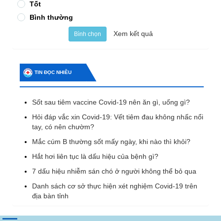
Tốt
Bình thường
Xem kết quả
Bình chọn
TIN ĐỌC NHIỀU
Sốt sau tiêm vaccine Covid-19 nên ăn gì, uống gì?
Hỏi đáp vắc xin Covid-19: Vết tiêm đau không nhấc nổi
tay, có nên chườm?
Mắc cúm B thường sốt mấy ngày, khi nào thì khỏi?
Hắt hơi liên tục là dấu hiệu của bệnh gì?
7 dấu hiệu nhiễm sán chó ở người không thể bỏ qua
Danh sách cơ sở thực hiện xét nghiệm Covid-19 trên
địa bàn tỉnh