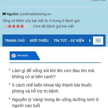
Nguồn:
suckhoedoisong.vn
Tổng số điểm của bài viết là:
0
trong
0
đánh giá
Click để đánh giá bài viết
TRANG CHỦ
GIỚI THIỆU
TIN TỨC - SỰ KIỆN
KIỂM SOÁT
Toggl
navig
TIN KHÁC
Làm gì để sống sót khi lên cơn đau tim mà
không có ai bên cạnh?
5 cách chế biến khoai tây thành bài thuốc
phòng và hỗ trợ trị bệnh
Nguyên lý 'vàng' trong ăn uống dưỡng sinh ở
người cao tuổi