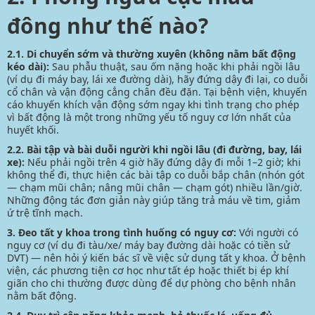
đông như thế nào?
2.1. Di chuyển sớm và thường xuyên (không nằm bất động
kéo dài):
Sau phẫu thuật, sau ốm nặng hoặc khi phải ngồi lâu
(ví dụ đi máy bay, lái xe đường dài), hãy đứng dậy đi lại, co duỗi
cổ chân và vận động cẳng chân đều đặn. Tại bệnh viện, khuyến
cáo khuyến khích vận động sớm ngay khi tình trạng cho phép
vì bất động là một trong những yếu tố nguy cơ lớn nhất của
huyết khối.
2.2. Bài tập và bài duỗi người khi ngồi lâu (đi đường, bay, lái
xe):
Nếu phải ngồi trên 4 giờ hãy đứng dậy đi mỗi 1–2 giờ; khi
không thể đi, thực hiện các bài tập co duỗi bắp chân (nhón gót
— chạm mũi chân; nâng mũi chân — chạm gót) nhiều lần/giờ.
Những động tác đơn giản này giúp tăng trả máu về tim, giảm
ứ trệ tĩnh mạch.
3. Đeo tất y khoa trong tình huống có nguy cơ:
Với người có
nguy cơ (ví dụ đi tàu/xe/ máy bay đường dài hoặc có tiền sử
DVT) — nên hỏi ý kiến bác sĩ về việc sử dụng tất y khoa. Ở bệnh
viện, các phương tiện cơ học như tất ép hoặc thiết bị ép khí
giãn cho chi thường được dùng để dự phòng cho bệnh nhân
nằm bất động.