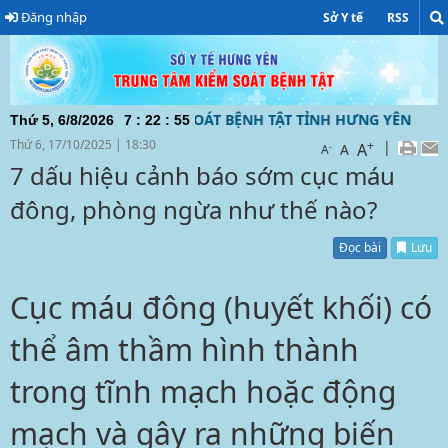
Đăng nhập
Sở Y tế
RSS
 TRUNG TÂM KIỂM SOÁT BỆNH TẬT TỈNH HƯNG YÊN ĐƯỜNG DÂ
Thứ 5, 6/8/2026
7
:
22
:
56
Thứ 6, 17/10/2025
|
18:30
+
|
A
-
A
A
7 dấu hiệu cảnh báo sớm cục máu
đông, phòng ngừa như thế nào?
Đọc bài
Lưu
Cục máu đông (huyết khối) có
thể âm thầm hình thành
trong tĩnh mạch hoặc động
mạch và gây ra những biến