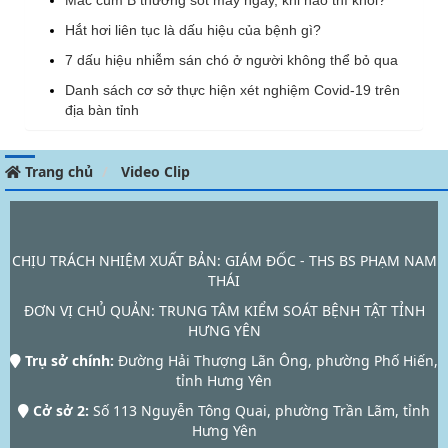
Hắt hơi liên tục là dấu hiệu của bệnh gì?
7 dấu hiệu nhiễm sán chó ở người không thể bỏ qua
Danh sách cơ sở thực hiện xét nghiệm Covid-19 trên
địa bàn tỉnh
Trang chủ
Video Clip
CHỊU TRÁCH NHIỆM XUẤT BẢN: GIÁM ĐỐC - THS BS PHẠM NAM
THÁI
ĐƠN VỊ CHỦ QUẢN:
TRUNG TÂM KIỂM SOÁT BỆNH TẬT TỈNH
HƯNG YÊN
Trụ sở chính:
Đường Hải Thượng Lãn Ông, phường Phố Hiến,
tỉnh Hưng Yên
Cở sở 2:
Số 113 Nguyễn Tông Quai, phường Trần Lãm, tỉnh
Hưng Yên