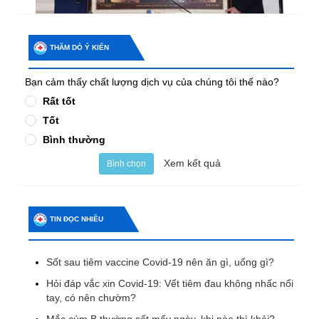
THĂM DÒ Ý KIẾN
Bạn cảm thấy chất lượng dịch vụ của chúng tôi thế nào?
Rất tốt
Tốt
Bình thường
Xem kết quả
Bình chọn
TIN ĐỌC NHIỀU
Sốt sau tiêm vaccine Covid-19 nên ăn gì, uống gì?
Hỏi đáp vắc xin Covid-19: Vết tiêm đau không nhấc nổi
tay, có nên chườm?
Mắc cúm B thường sốt mấy ngày, khi nào thì khỏi?