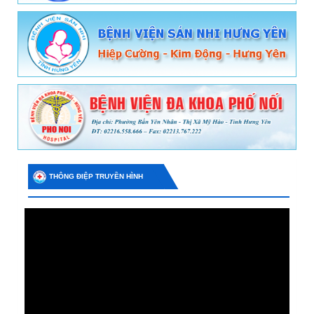
THÔNG ĐIỆP TRUYỀN HÌNH