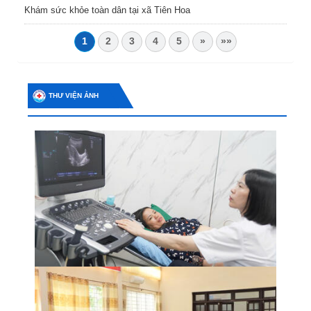
Khám sức khỏe toàn dân tại xã Tiên Hoa
1
2
3
4
5
»
»»
THƯ VIỆN ẢNH