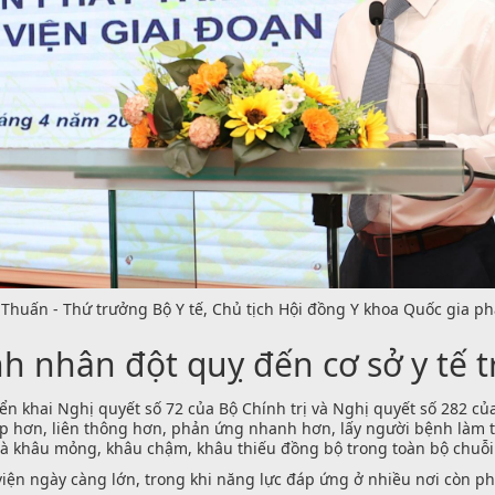
 Thuấn - Thứ trưởng Bộ Y tế, Chủ tịch Hội đồng Y khoa Quốc gia phá
h nhân đột quỵ đến cơ sở y tế t
n khai Nghị quyết số 72 của Bộ Chính trị và Nghị quyết số 282 của 
p hơn, liên thông hơn, phản ứng nhanh hơn, lấy người bệnh làm t
 là khâu mỏng, khâu chậm, khâu thiếu đồng bộ trong toàn bộ chuỗi
viện ngày càng lớn, trong khi năng lực đáp ứng ở nhiều nơi còn phâ