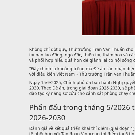
Không chỉ đột quỵ, Thứ trưởng Trần Văn Thuấn cho b
tai nạn lao động, ngộ độc, thiên tai, thảm họa và c
và phối hợp hiệu quả hơn để giành lại cơ hội sống
"Đây chính là khoảng trống mà Đề án cần nhận diện 
với điều kiện Việt Nam"- Thứ trưởng Trẩn Văn Thu
Ngày 15/9/2025, Chính phủ đã ban hành Nghị quyết 
2030. Theo Đề án, trong giai đoạn 2026-2030, sẽ ph
đào tạo kỹ năng sơ cứu cho cảnh sát phòng cháy chữ
Phấn đấu trong tháng 5/2026 t
2026-2030
Đánh giá về kết quả triển khai thí điểm (giai đoạn 
tế phối hợp với Tập đoàn Vingroup thí điểm tại 6 t