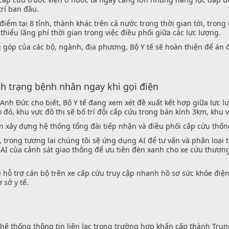
trí ban đầu.
í điểm tại 8 tỉnh, thành khác trên cả nước trong thời gian tới, tro
hiểu lãng phí thời gian trong việc điều phối giữa các lực lượng.
g góp của các bộ, ngành, địa phương, Bộ Y tế sẽ hoàn thiện để án
nh trạng bệnh nhân ngay khi gọi điện
Anh Đức cho biết, Bộ Y tế đang xem xét đề xuất kết hợp giữa lực l
 đó, khu vực đô thị sẽ bố trí đội cấp cứu trong bán kính 3km, khu
n xây dựng hệ thống tổng đài tiếp nhận và điều phối cấp cứu thốn
ợ, trong tương lai chúng tôi sẽ ứng dụng AI để tư vấn và phân loại 
a AI của cảnh sát giao thông để ưu tiên đèn xanh cho xe cứu thươn
 hỗ trợ cán bộ trên xe cấp cứu truy cập nhanh hồ sơ sức khỏe điện
sở y tế.
 hệ thống thông tin liên lạc trong trường hợp khẩn cấp thành Trun