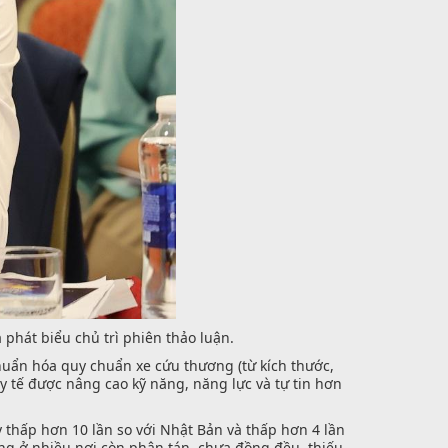
phát biểu chủ trì phiên thảo luận.
huẩn hóa quy chuẩn xe cứu thương (từ kích thước,
ộ y tế được nâng cao kỹ năng, năng lực và tự tin hơn
y thấp hơn 10 lần so với Nhật Bản và thấp hơn 4 lần
ng ở nhiều nơi còn phân tán, chưa đồng đều, thiếu