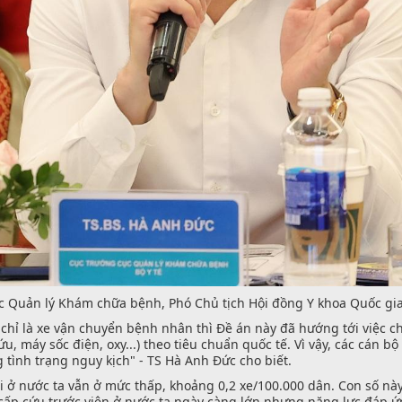
 Quản lý Khám chữa bệnh, Phó Chủ tịch Hội đồng Y khoa Quốc gia 
chỉ là xe vận chuyển bệnh nhân thì Đề án này đã hướng tới việc c
u, máy sốc điện, oxy...) theo tiêu chuẩn quốc tế. Vì vậy, các cán b
 tình trạng nguy kịch" - TS Hà Anh Đức cho biết.
ời ở nước ta vẫn ở mức thấp, khoảng 0,2 xe/100.000 dân. Con số nà
 cấp cứu trước viện ở nước ta ngày càng lớn nhưng năng lực đáp ứ