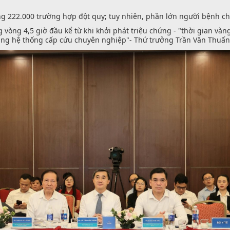
g 222.000 trường hợp đột quỵ; tuy nhiên, phần lớn người bệnh chư
vòng 4,5 giờ đầu kể từ khi khởi phát triệu chứng - "thời gian vàn
ng hệ thống cấp cứu chuyên nghiệp"- Thứ trưởng Trần Văn Thuấn