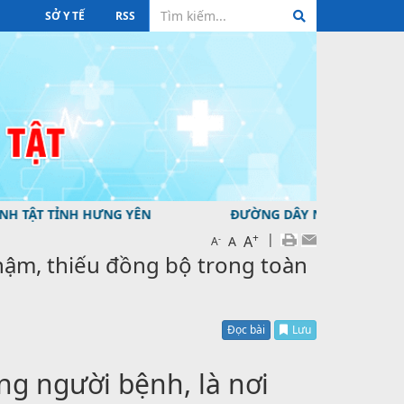
SỞ Y TẾ
RSS
ẬT TỈNH HƯNG YÊN ĐƯỜNG DÂY NÓNG TƯ VẤN VỀ DỊCH BỆNH
+
|
A
-
A
A
chậm, thiếu đồng bộ trong toàn
Đọc bài
Lưu
ng người bệnh, là nơi