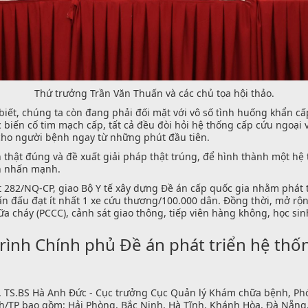
Thứ trưởng Trần Văn Thuấn và các chủ tọa hội thảo.
iết, chúng ta còn đang phải đối mặt với vô số tình huống khẩn cấp
ác biến cố tim mạch cấp, tất cả đều đòi hỏi hệ thống cấp cứu ngoạ
 cho người bệnh ngay từ những phút đầu tiên.
thật đúng và đề xuất giải pháp thật trúng, để hình thành một hệ 
ấn nhấn mạnh.
282/NQ-CP, giao Bộ Y tế xây dựng Đề án cấp quốc gia nhằm phát t
ấn đấu đạt ít nhất 1 xe cứu thương/100.000 dân. Đồng thời, mở rộ
a cháy (PCCC), cảnh sát giao thông, tiếp viên hàng không, học sin
rình Chính phủ Đề án phát triển hệ thốn
1), TS.BS Hà Anh Đức - Cục trưởng Cục Quản lý Khám chữa bệnh, Phó
ỉnh/TP bao gồm: Hải Phòng, Bắc Ninh, Hà Tĩnh, Khánh Hòa, Đà Nẵng