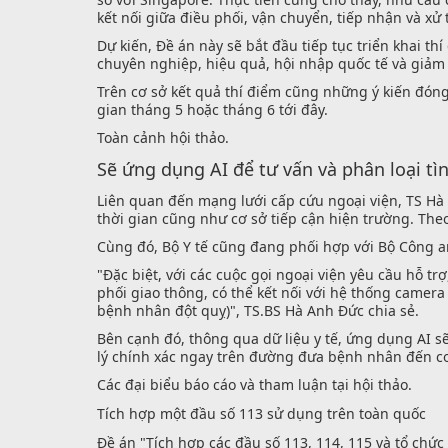
kết nối giữa điều phối, vận chuyển, tiếp nhận và xử 
Dự kiến, Đề án này sẽ bắt đầu tiếp tục triển khai th
chuyên nghiệp, hiệu quả, hội nhập quốc tế và giảm t
Trên cơ sở kết quả thí điểm cũng những ý kiến đón
gian tháng 5 hoặc tháng 6 tới đây.
Toàn cảnh hội thảo.
Sẽ ứng dụng AI để tư vấn và phân loại tì
Liên quan đến mạng lưới cấp cứu ngoại viện, TS Hà 
thời gian cũng như cơ sở tiếp cận hiện trường. Theo
Cùng đó, Bộ Y tế cũng đang phối hợp với Bộ Công a
"Đặc biệt, với các cuộc gọi ngoại viện yêu cầu hỗ tr
phối giao thông, có thể kết nối với hệ thống camer
bệnh nhân đột quỵ)", TS.BS Hà Anh Đức chia sẻ.
Bên cạnh đó, thông qua dữ liệu y tế, ứng dụng AI sẽ
lý chính xác ngay trên đường đưa bệnh nhân đến cơ 
Các đại biểu báo cáo và tham luận tại hội thảo.
Tích hợp một đầu số 113 sử dụng trên toàn quốc
Đề án "Tích hợp các đầu số 113, 114, 115 và tổ chức