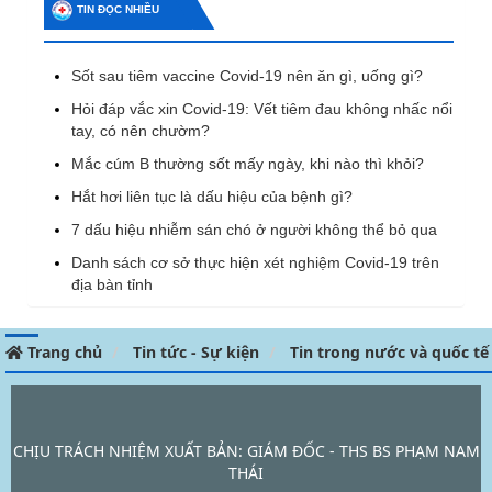
TIN ĐỌC NHIỀU
Sốt sau tiêm vaccine Covid-19 nên ăn gì, uống gì?
Hỏi đáp vắc xin Covid-19: Vết tiêm đau không nhấc nổi
tay, có nên chườm?
Mắc cúm B thường sốt mấy ngày, khi nào thì khỏi?
Hắt hơi liên tục là dấu hiệu của bệnh gì?
7 dấu hiệu nhiễm sán chó ở người không thể bỏ qua
Danh sách cơ sở thực hiện xét nghiệm Covid-19 trên
địa bàn tỉnh
Trang chủ
Tin tức - Sự kiện
Tin trong nước và quốc tế
CHỊU TRÁCH NHIỆM XUẤT BẢN: GIÁM ĐỐC - THS BS PHẠM NAM
THÁI