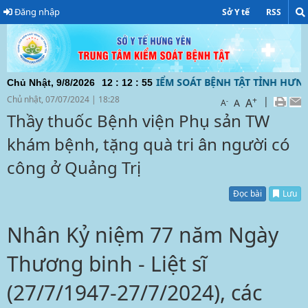
Đăng nhập
Sở Y tế
RSS
 TỬ CỦA TRUNG TÂM KIỂM SOÁT BỆNH TẬT TỈNH HƯNG YÊN Đ
Chủ Nhật, 9/8/2026
12
:
12
:
56
Chủ nhật, 07/07/2024
|
18:28
+
|
A
-
A
A
Thầy thuốc Bệnh viện Phụ sản TW
khám bệnh, tặng quà tri ân người có
công ở Quảng Trị
Đọc bài
Lưu
Nhân Kỷ niệm 77 năm Ngày
Thương binh - Liệt sĩ
(27/7/1947-27/7/2024), các