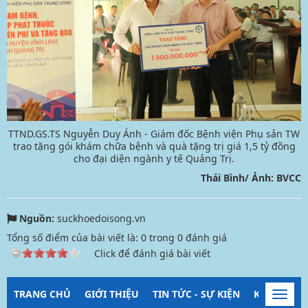
TTND.GS.TS Nguyễn Duy Ánh - Giám đốc Bệnh viện Phụ sản TW
trao tặng gói khám chữa bệnh và quà tặng trị giá 1,5 tỷ đồng
cho đại diện ngành y tế Quảng Trị.
Thái Bình/ Ảnh: BVCC
Nguồn:
suckhoedoisong.vn
Tổng số điểm của bài viết là:
0
trong
0
đánh giá
Click để đánh giá bài viết
TRANG CHỦ
GIỚI THIỆU
TIN TỨC - SỰ KIỆN
KIỂM SOÁT
Toggl
navig