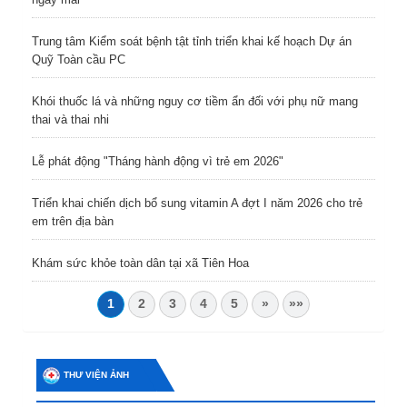
Trung tâm Kiểm soát bệnh tật tỉnh triển khai kế hoạch Dự án
Quỹ Toàn cầu PC
Khói thuốc lá và những nguy cơ tiềm ẩn đối với phụ nữ mang
thai và thai nhi
Lễ phát động "Tháng hành động vì trẻ em 2026"
Triển khai chiến dịch bổ sung vitamin A đợt I năm 2026 cho trẻ
em trên địa bàn
Khám sức khỏe toàn dân tại xã Tiên Hoa
1
2
3
4
5
»
»»
THƯ VIỆN ẢNH