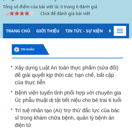
Tổng số điểm của bài viết là:
0
trong
0
đánh giá
Click để đánh giá bài viết
TRANG CHỦ
GIỚI THIỆU
TIN TỨC - SỰ KIỆN
KIỂM SOÁT
Toggl
navig
TIN KHÁC
Xây dựng Luật An toàn thực phẩm (sửa đổi)
để giải quyết kịp thời các hạn chế, bất cập
của thực tiễn
Bệnh viện tuyến tỉnh phối hợp với chuyên gia
Úc phẫu thuật dị tật tiết niệu cho bé trai 6 tuổi
Trí tuệ nhân tạo (AI) 'trợ thủ' đắc lực của bác
sĩ trong khám chữa bệnh, quản lý bệnh án
điện tử