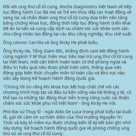
Đối với ung thư cổ tử cung, Roche Diagnostics Việt Nam sẽ tiếp
tục đồng hành Cục Bà mẹ và Trẻ em thúc đẩy các hoạt động về
sàng lọc và chẩn đoán ung thư cổ tử cung dựa trên nền tảng
bằng chứng khoa học, đồng thời tiếp tục đồng hành triển khai
Đề án tư vấn và cung cấp dịch vụ chăm sóc sức khỏe sinh sản
cho công nhân lao động tại các khu công nghiệp, khu chế xuất.
Ông Lennor Carrillo và ông Ricky He phát biểu.
Ông Ricky He, Tổng Giám đốc, khẳng định cam kết đồng hành
cùng ngành Y tế thực hiện mục tiêu loại trừ ung thư cổ tử cung
tại Việt Nam, một căn bệnh hoàn toàn có thể phòng ngừa và
điều trị hiệu quả nếu được phát hiện sớm, thông qua việc
đóng góp kiến thức chuyên môn từ toàn cầu và khu vực vào
việc xây dựng Kế hoạch Hành động Quốc gia.
"Chúng tôi tin rằng khi khoa học kết hợp chặt chẽ với các
chương trình hợp tác và đầu tư bền vững vào hệ thống y tế, có
thể tạo ra những tác động thực tiễn trong công cuộc cải thiện
chăm sóc sức khỏe phụ nữ Việt Nam"- ông Ricky He nói.
Phó Đại sứ Thụy Sĩ - ngài Aldo De Luca trong phát biểu tại buổi
lễ, gửi lời cảm ơn sự hiện diện của Thứ trưởng Nguyễn Tri
Thức và bày tỏ niềm vui được chứng kiến lễ ký kết bản ghi nhớ
Xây dựng 'Kế hoạch hành động quốc gia về phòng chống ung
thư vú và ung thư cổ tử cung'.