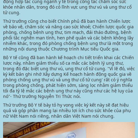
động hợp tác cùng ngành y tế trong công tác chăm sóc sức
khỏe nhân dân, trong đó có lĩnh vực ung thư vú và ung thư cổ
tử cung.
Thứ trưởng cũng cho biết Chính phủ đã ban hành Chiến lược
về bảo vệ, chăm sóc và nâng cao sức khoẻ; Chiến lược quốc gia
phòng, chống bệnh ung thư, tim mạch, đái tháo đường, bệnh
phổi tắc nghẽn mạn tính, hen phế quản và các bệnh không lây
nhiễm khác, trong đó phòng chống bệnh ung thư là một trong
những nội dung thuộc Chương trình Mục tiêu Quốc gia.
Bộ Y tế cũng đã ban hành kế hoạch chi tiết triển khai các Chiến
lược này, nhằm giảm thiểu số ca mắc các bệnh lý ung thư,
trong đó đặc biệt ung thư vú, ung thư cổ tử cung. "Vì lẽ đó, việc
ký kết bản ghi nhớ Xây dựng Kế hoạch hành động quốc gia về
phòng chống ung thư vú và ung thư cổ tử cung' rất có ý nghĩa
trong phòng chống, phát hiện sớm, sàng lọc nhằm giảm thiểu
tối đa tỷ lệ mắc các bệnh ung thư này cũng như các hệ lụy của
nó"- Thứ trưởng Nguyễn Tri Thức nói.
Thứ trưởng Bộ Y tế bày tỏ hy vọng việc ký kết này sẽ đạt hiệu
quả và góp phần mang lại nhiều lợi ích cho sức khỏe của phụ
nữ Việt Nam nói riêng, nhân dân Việt Nam nói chung.