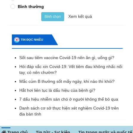
Bình thường
Xem kết quả
Bình chọn
TIN ĐỌC NHIỀU
Sốt sau tiêm vaccine Covid-19 nên ăn gì, uống gì?
Hỏi đáp vắc xin Covid-19: Vết tiêm đau không nhấc nổi
tay, có nên chườm?
Mắc cúm B thường sốt mấy ngày, khi nào thì khỏi?
Hắt hơi liên tục là dấu hiệu của bệnh gì?
7 dấu hiệu nhiễm sán chó ở người không thể bỏ qua
Danh sách cơ sở thực hiện xét nghiệm Covid-19 trên
địa bàn tỉnh
Trang chủ
Tin tức - Sự kiện
Tin trong nước và quốc tế