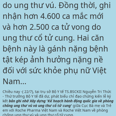
do ung thư vú. Đồng thời, ghi
nhận hơn 4.600 ca mắc mới
và hơn 2.500 ca tử vong do
ung thư cổ tử cung. Hai căn
bệnh này là gánh nặng bệnh
tật kép ảnh hưởng nặng nề
đối với sức khỏe phụ nữ Việt
Nam...
Chiều nay -( 22/7), tại trụ sở Bộ Y tế TS.BSCKII Nguyễn Tri Thức
- Thứ trưởng Bộ Y tế đã dự, phát biểu chỉ đạo chứng kiến lễ ký
kết
bản ghi nhớ Xây dựng 'Kế hoạch hành động quốc gia về phòng
chống ung thư vú và ung thư cổ tử cung'
giữa Cục Bà mẹ và Trẻ
em với Roche Pharma Việt Nam và Roche Việt Nam về phòng
chống
ung thư vú và ung thư cổ tử cung
.