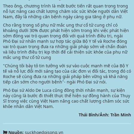
Theo ông, chương trình là một bước tiến rất quan trọng trong
nỗ lực nâng cao chất lượng chăm sóc sức khỏe người dân Việt
Nam, đây là những căn bệnh ngày càng gia tăng ở phụ nữ.
Cho rằng trong số phụ nữ mắc ung thư cổ tử cung chỉ có
khoảng dưới 30% được phát hiện sớm trong khi việc phát hiện
sớm đóng vai trò quan trọng đối với quá trình điều trị, ngài
Phó Đại sứ nhấn mạnh sự hợp tác giữa Bộ Y tế và Roche đóng
vai trò quan trọng đưa ra những giải pháp sớm về chẩn đoán
và liệu trình điều trị kịp thời để cải thiện sức khỏe của phụ nữ
mắc ung thư cổ tử cung
"Chúng tôi bày tỏ tin tưởng với sự vào cuộc mạnh mẽ của Bộ Y
tế và nỗ lực đổi mới sáng tạo của các đơn vị đối tác, trong đó có
Roche sẽ cùng đưa ra những giải pháp bền vững và khả năng
tiếp cận sớm cho người bệnh"- ngài Phó Đại sứ nói.
Phó Đại sứ Aldo De Luca cũng đồng thời nhấn mạnh, sự kiện
này cũng là bước đi thiết thực thể hiện sự đồng hành của Thụy
Sĩ trong việc cùng Việt Nam nâng cao chất lượng chăm sóc sức
khỏe nhân dân Việt Nam.
Thái Bình/Ảnh: Trần Minh
Nguồn:
suckhoedoisong.vn