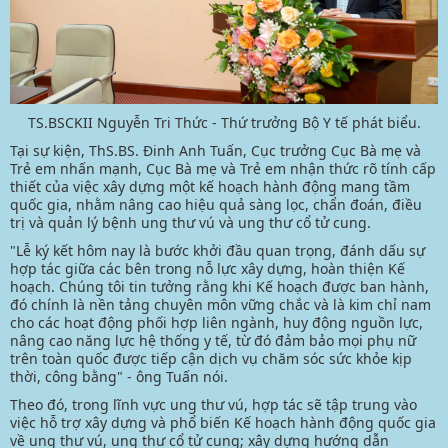
TS.BSCKII Nguyễn Tri Thức - Thứ trưởng Bộ Y tế phát biểu.
Tại sự kiện, ThS.BS. Đinh Anh Tuấn, Cục trưởng Cục Bà mẹ và
Trẻ em nhấn mạnh, Cục Bà mẹ và Trẻ em nhận thức rõ tính cấp
thiết của việc xây dựng một kế hoạch hành động mang tầm
quốc gia, nhằm nâng cao hiệu quả sàng lọc, chẩn đoán, điều
trị và quản lý bệnh ung thư vú và ung thư cổ tử cung.
"Lễ ký kết hôm nay là bước khởi đầu quan trọng, đánh dấu sự
hợp tác giữa các bên trong nỗ lực xây dựng, hoàn thiện Kế
hoạch. Chúng tôi tin tưởng rằng khi Kế hoạch được ban hành,
đó chính là nền tảng chuyên môn vững chắc và là kim chỉ nam
cho các hoạt động phối hợp liên ngành, huy động nguồn lực,
nâng cao năng lực hệ thống y tế, từ đó đảm bảo mọi phụ nữ
trên toàn quốc được tiếp cận dịch vụ chăm sóc sức khỏe kịp
thời, công bằng" - ông Tuấn nói.
Theo đó, trong lĩnh vực ung thư vú, hợp tác sẽ tập trung vào
việc hỗ trợ xây dựng và phổ biến Kế hoạch hành động quốc gia
về ung thư vú, ung thư cổ tử cung; xây dựng hướng dẫn