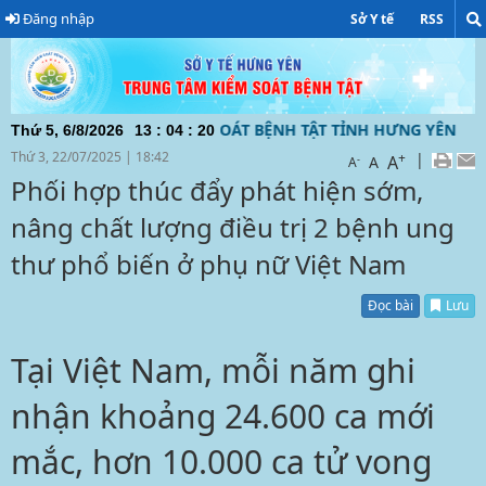
Đăng nhập
Sở Y tế
RSS
RUNG TÂM KIỂM SOÁT BỆNH TẬT TỈNH HƯNG YÊN ĐƯỜNG DÂY
Thứ 5, 6/8/2026
13
:
04
:
21
Thứ 3, 22/07/2025
|
18:42
+
|
A
-
A
A
Phối hợp thúc đẩy phát hiện sớm,
nâng chất lượng điều trị 2 bệnh ung
thư phổ biến ở phụ nữ Việt Nam
Đọc bài
Lưu
Tại Việt Nam, mỗi năm ghi
nhận khoảng 24.600 ca mới
mắc, hơn 10.000 ca tử vong