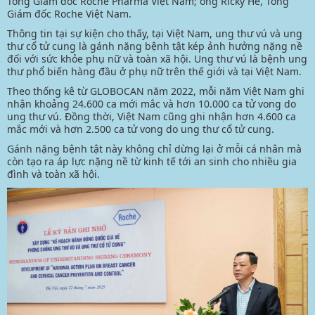
Tổng Giám đốc Roche Pharma Việt Nam; ông Ricky He, Tổng
Giám đốc Roche Việt Nam.
Thông tin tại sự kiện cho thấy, tại Việt Nam, ung thư vú và ung
thư cổ tử cung là gánh nặng bệnh tật kép ảnh hưởng nặng nề
đối với sức khỏe phụ nữ và toàn xã hội. Ung thư vú là bệnh ung
thư phổ biến hàng đầu ở phụ nữ trên thế giới và tại Việt Nam.
Theo thống kê từ GLOBOCAN năm 2022, mỗi năm Việt Nam ghi
nhận khoảng 24.600 ca mới mắc và hơn 10.000 ca tử vong do
ung thư vú. Đồng thời, Việt Nam cũng ghi nhận hơn 4.600 ca
mắc mới và hơn 2.500 ca tử vong do ung thư cổ tử cung.
Gánh nặng bệnh tật này không chỉ dừng lại ở mỗi cá nhân mà
còn tạo ra áp lực nặng nề từ kinh tế tới an sinh cho nhiều gia
đình và toàn xã hội.