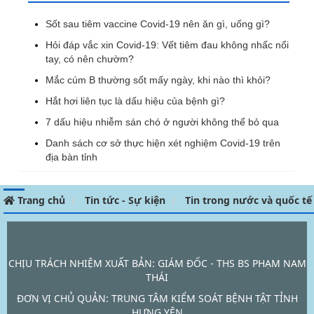
Sốt sau tiêm vaccine Covid-19 nên ăn gì, uống gì?
Hỏi đáp vắc xin Covid-19: Vết tiêm đau không nhấc nổi
tay, có nên chườm?
Mắc cúm B thường sốt mấy ngày, khi nào thì khỏi?
Hắt hơi liên tục là dấu hiệu của bệnh gì?
7 dấu hiệu nhiễm sán chó ở người không thể bỏ qua
Danh sách cơ sở thực hiện xét nghiệm Covid-19 trên
địa bàn tỉnh
Trang chủ
Tin tức - Sự kiện
Tin trong nước và quốc tế
CHỊU TRÁCH NHIỆM XUẤT BẢN: GIÁM ĐỐC - THS BS PHẠM NAM
THÁI
ĐƠN VỊ CHỦ QUẢN:
TRUNG TÂM KIỂM SOÁT BỆNH TẬT TỈNH
HƯNG YÊN