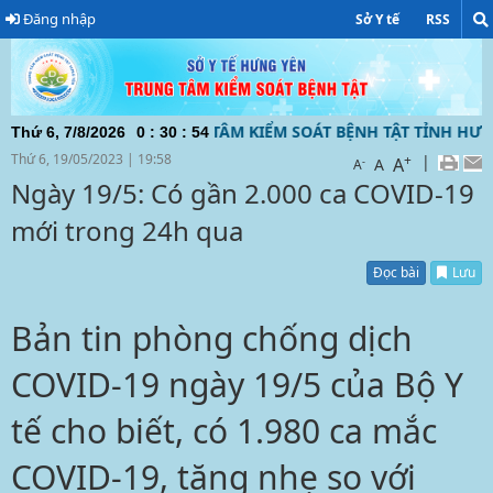
Đăng nhập
Sở Y tế
RSS
ĐIỆN TỬ CỦA TRUNG TÂM KIỂM SOÁT BỆNH TẬT TỈNH HƯNG Y
Thứ 6, 7/8/2026
0
:
30
:
55
Thứ 6, 19/05/2023
|
19:58
+
|
A
-
A
A
Ngày 19/5: Có gần 2.000 ca COVID-19
mới trong 24h qua
Đọc bài
Lưu
Bản tin phòng chống dịch
COVID-19 ngày 19/5 của Bộ Y
tế cho biết, có 1.980 ca mắc
COVID-19, tăng nhẹ so với