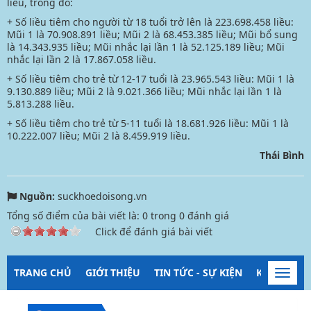
liều, trong đó:
+ Số liều tiêm cho người từ 18 tuổi trở lên là 223.698.458 liều:
Mũi 1 là 70.908.891 liều; Mũi 2 là 68.453.385 liều; Mũi bổ sung
là 14.343.935 liều; Mũi nhắc lại lần 1 là 52.125.189 liều; Mũi
nhắc lại lần 2 là 17.867.058 liều.
+ Số liều tiêm cho trẻ từ 12-17 tuổi là 23.965.543 liều: Mũi 1 là
9.130.889 liều; Mũi 2 là 9.021.366 liều; Mũi nhắc lại lần 1 là
5.813.288 liều.
+ Số liều tiêm cho trẻ từ 5-11 tuổi là 18.681.926 liều: Mũi 1 là
10.222.007 liều; Mũi 2 là 8.459.919 liều.
Thái Bình
Nguồn:
suckhoedoisong.vn
Tổng số điểm của bài viết là:
0
trong
0
đánh giá
Click để đánh giá bài viết
TRANG CHỦ
GIỚI THIỆU
TIN TỨC - SỰ KIỆN
KIỂM SOÁT
Toggl
navig