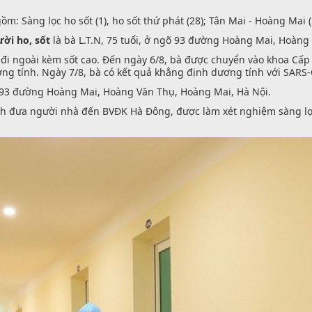
 Sàng lọc ho sốt (1), ho sốt thứ phát (28); Tân Mai - Hoàng Mai (3);
ời ho, sốt
là bà L.T.N, 75 tuổi, ở ngõ 93 đường Hoàng Mai, Hoàng
ng đi ngoài kèm sốt cao. Đến ngày 6/8, bà được chuyển vào khoa Cấ
ng tính. Ngày 7/8, bà có kết quả khẳng định dương tính với SARS-
õ 93 đường Hoàng Mai, Hoàng Văn Thụ, Hoàng Mai, Hà Nội.
anh đưa người nhà đến BVĐK Hà Đông, được làm xét nghiệm sàng lọ