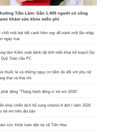
hường Trần Lãm: Gần 1.400 người có công
ược khám sức khỏe miễn phí
 chối một bát tiết canh hôm nay để tránh một lần nhập
ện ngày mai
ung tâm Kiểm soát bệnh tật tỉnh triển khai kế hoạch Dự
 Quỹ Toàn cầu PC
ói thuốc lá và những nguy cơ tiềm ẩn đối với phụ nữ
ng thai và thai nhi
 phát động "Tháng hành động vì trẻ em 2026"
iển khai chiến dịch bổ sung vitamin A đợt I năm 2026
o trẻ em trên địa bàn
ám sức khỏe toàn dân tại xã Tiên Hoa