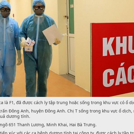
a là F1, đã được cách ly tập trung hoặc sống trong khu vực có ổ dị
thị trấn Đông Anh, huyện Đông Anh. Chị T sống trong khu vực ổ dịch
quả dương tính.
ở ngõ 651 Thanh Lương, Minh Khai, Hai Bà Trưng.
ếp xúc với các ca bệnh dương tính tại công ty, được cách ly tập t