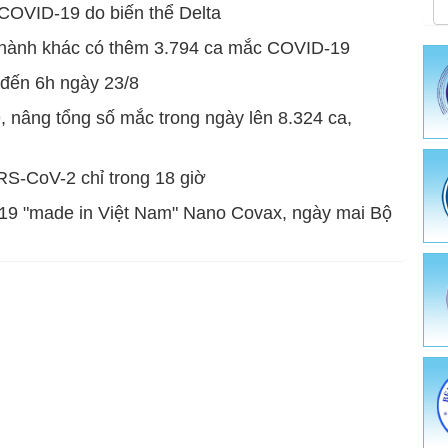
 Chủ tịch Hồ chí minh
ruyền thông giáo dục sức khỏe
Trung tâm Kiểm soát bệnh tật
 COVID-19 do biến thể Delta
inh dưỡng - An toàn vệ sinh thực phẩm
Sở Y tế
 thành khác có thêm 3.794 ca mắc COVID-19
 đến 6h ngày 23/8
hòng chống dịch bệnh
Ủy ban nhân dân tỉnh
 nâng tổng số mắc trong ngày lên 8.324 ca,
c - Hành chính
ười tốt việc tốt
Bộ Y tế
ch - Tài Chính
 chống bệnh truyền nhiễm
 dược cổ truyền
RS-CoV-2 chỉ trong 18 giờ
ưỡng - Phòng, chống bệnh không lây nhiễm
ài liệu Truyền thông
-19 "made in Việt Nam" Nano Covax, ngày mai Bộ
e sinh sản
thông - Giáo dục sức khỏe
ật tư y tế
hiệm - Chẩn đoán hình ảnh - Thăm dò chức năng
 chống HIV/AIDS