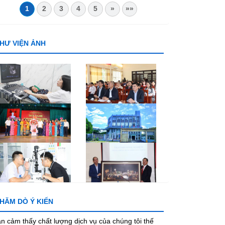
1
2
3
4
5
»
»»
HƯ VIỆN ẢNH
HĂM DÒ Ý KIẾN
n cảm thấy chất lượng dịch vụ của chúng tôi thế