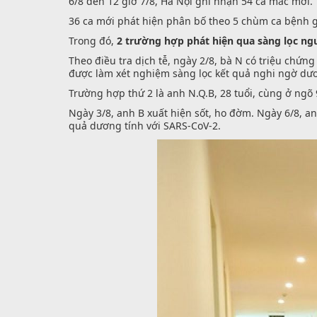
6/8 đến 12 giờ 7/8, Hà Nội ghi nhận 54 ca mắc mới.
36 ca mới phát hiện phân bố theo 5 chùm ca bệnh gồm:
Trong đó,
2 trường hợp phát hiện qua sàng lọc ngư
Theo điều tra dịch tễ, ngày 2/8, bà N có triệu chứ
được làm xét nghiệm sàng lọc kết quả nghi ngờ dươ
Trường hợp thứ 2 là anh N.Q.B, 28 tuổi, cùng ở ng
Ngày 3/8, anh B xuất hiện sốt, ho đờm. Ngày 6/8, 
quả dương tính với SARS-CoV-2.