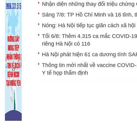
Giới thiệu chung
Kỷ niệm 135 năm ngày sinh
T
Nhận diện những thay đổi triệu chứng
Chức năng nhiệm vụ
Tin trong nước và quốc tế
D
Sáng 7/8: TP Hồ Chí Minh và 16 tỉnh,
Nóng: Hà Nội tiếp tục giãn cách xã hội
Tổ chức bộ máy
Ban Giám đốc
Thông tin ngành
P
Tối 6/8: Thêm 4.315 ca mắc COVID-19,
Các Phòng chức năng
Phòng Tổ chứ
Ng
riêng Hà Nội có 116
Các Khoa, phòng chuyên môn
Phòng Kế hoạ
Khoa Phòng,
Y
Hà Nội phát hiện 61 ca dương tính SA
Khoa Dinh d
T
Thông tin mới nhất về vaccine COVID
Y tế họp thẩm định
Khoa Sức khỏ
Khoa Truyền 
Khoa Dược - V
Khoa Xét ng
Khoa Phòng,