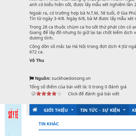
anh có biểu hiện sốt, được lấy mẫu xét nghiệm lần
Ngoài ra, có trường hợp bà N.T.M, 58 tuổi, ở Gia P
Tín từ ngày 3-4/8. Ngày 6/8, bà M được lấy mẫu xét
Trong 28 ca thuộc chùm ca ho sốt thứ phát còn có an
Giang để lấy đồ nhưng bị giữ lại tại chốt kiểm dịc
dương tính.
Cộng dồn số mắc tại Hà Nội trong đợt dịch 4 (từ ngà
672 ca.
Võ Thu
Nguồn:
suckhoedoisong.vn
Tổng số điểm của bài viết là:
0
trong
0
đánh giá
Click để đánh giá bài viết
GIỚI THIỆU
TIN TỨC - SỰ KIỆN
K
TIN KHÁC