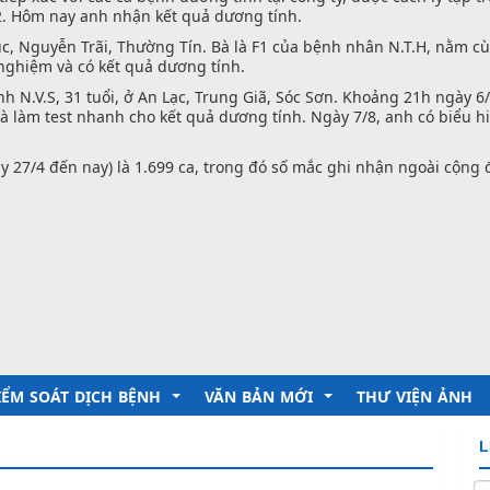
 2. Hôm nay anh nhận kết quả dương tính.
húc, Nguyễn Trãi, Thường Tín. Bà là F1 của bệnh nhân N.T.H, nằm c
 nghiệm và có kết quả dương tính.
h N.V.S, 31 tuổi, ở An Lạc, Trung Giã, Sóc Sơn. Khoảng 21h ngày 6
h và làm test nhanh cho kết quả dương tính. Ngày 7/8, anh có biểu 
y 27/4 đến nay) là 1.699 ca, trong đó số mắc ghi nhận ngoài cộng 
IỂM SOÁT DỊCH BỆNH
VĂN BẢN MỚI
THƯ VIỆN ẢNH
L