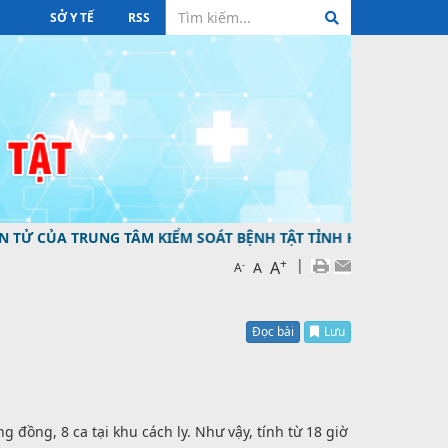
SỞ Y TẾ
RSS
RUNG TÂM KIỂM SOÁT BỆNH TẬT TỈNH HƯNG YÊN ĐƯỜNG DÂY
+
|
A
-
A
A
Đọc bài
Lưu
 đồng, 8 ca tại khu cách ly. Như vậy, tính từ 18 giờ