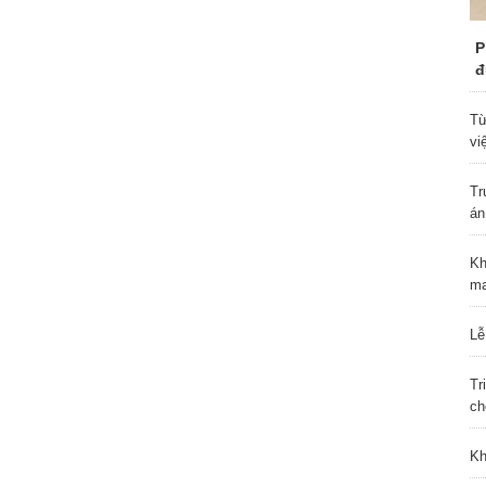
P
đ
Từ
vi
Tr
án
Kh
ma
Lễ
Tr
ch
Kh