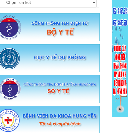
Lịch làm việc
Khai báo Y tế
Hỏi đáp Online
Sức khỏe toàn dân
Dịch vụ tiêm chủng
Tiêm chủng quốc gia
Đăng ký lấy mẫu xét nghiệm
Hệ thống Methadone
Cổng tra cứu sức khỏe toàn dân
Hồ sơ sức khỏe cá nhân
Tra cứu thuốc
Giám định Bảo hiểm y tế