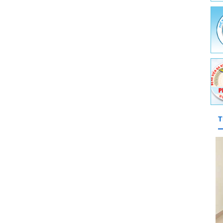
ệnh và Điều trị dự phòng
e môi trường - Y tế trường học
ghề nghiệp
ch y tế quốc tế - Ký sinh trùng - Côn trùng
T