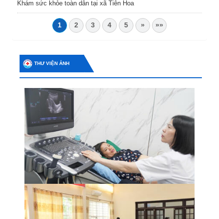
Khám sức khỏe toàn dân tại xã Tiên Hoa
1
2
3
4
5
»
»»
THƯ VIỆN ẢNH