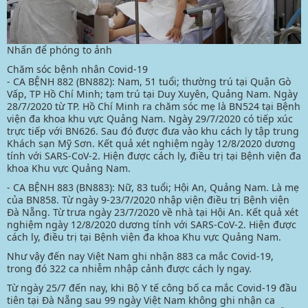
Nhấn để phóng to ảnh
Chăm sóc bệnh nhân Covid-19
- CA BỆNH 882 (BN882): Nam, 51 tuổi; thường trú tại Quận Gò
Vấp, TP Hồ Chí Minh; tạm trú tại Duy Xuyên, Quảng Nam. Ngày
28/7/2020 từ TP. Hồ Chí Minh ra chăm sóc mẹ là BN524 tại Bệnh
viện đa khoa khu vực Quảng Nam. Ngày 29/7/2020 có tiếp xúc
trực tiếp với BN626. Sau đó được đưa vào khu cách ly tập trung
Khách sạn Mỹ Sơn. Kết quả xét nghiệm ngày 12/8/2020 dương
tính với SARS-CoV-2. Hiện được cách ly, điều trị tại Bệnh viện đa
khoa Khu vực Quảng Nam.
- CA BỆNH 883 (BN883): Nữ, 83 tuổi; Hội An, Quảng Nam. Là mẹ
của BN858. Từ ngày 9-23/7/2020 nhập viện điều trị Bệnh viện
Đà Nẵng. Từ trưa ngày 23/7/2020 về nhà tại Hội An. Kết quả xét
nghiệm ngày 12/8/2020 dương tính với SARS-CoV-2. Hiện được
cách ly, điều trị tại Bệnh viện đa khoa Khu vực Quảng Nam.
Như vậy đến nay Việt Nam ghi nhận 883 ca mắc Covid-19,
trong đó 322 ca nhiễm nhập cảnh được cách ly ngay.
Từ ngày 25/7 đến nay, khi Bộ Y tế công bố ca mắc Covid-19 đầu
tiên tại Đà Nẵng sau 99 ngày Việt Nam không ghi nhận ca