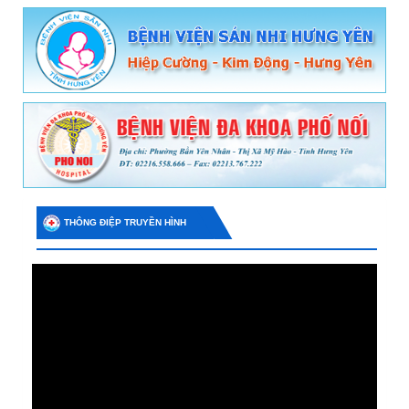
THÔNG ĐIỆP TRUYỀN HÌNH