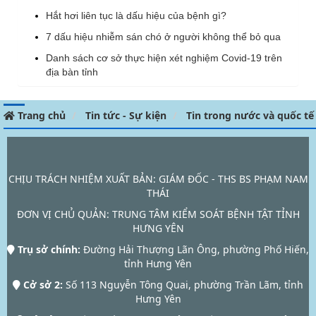
Hắt hơi liên tục là dấu hiệu của bệnh gì?
7 dấu hiệu nhiễm sán chó ở người không thể bỏ qua
Danh sách cơ sở thực hiện xét nghiệm Covid-19 trên
địa bàn tỉnh
Trang chủ
Tin tức - Sự kiện
Tin trong nước và quốc tế
CHỊU TRÁCH NHIỆM XUẤT BẢN: GIÁM ĐỐC - THS BS PHẠM NAM
THÁI
ĐƠN VỊ CHỦ QUẢN:
TRUNG TÂM KIỂM SOÁT BỆNH TẬT TỈNH
HƯNG YÊN
Trụ sở chính:
Đường Hải Thượng Lãn Ông, phường Phố Hiến,
tỉnh Hưng Yên
Cở sở 2:
Số 113 Nguyễn Tông Quai, phường Trần Lãm, tỉnh
Hưng Yên