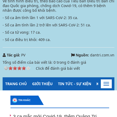
Về tình hình điều trị, theo báo cáo của Tiểu ban Điều trị Ban chỉ
đạo Quốc gia phòng, chống dịch Covid-19, có thêm 9 bệnh
nhân được công bố khỏi bệnh.
- Số ca âm tính lần 1 với SARS-CoV-2: 35 ca.
- Số ca âm tính lần 2 trở lên với SARS-CoV-2: 51 ca.
- Số ca tử vong: 17 ca.
- Số ca điều trị khỏi: 409 ca.
Tác giả:
PV
Nguồn:
dantri.com.vn
Tổng số điểm của bài viết là:
0
trong
0
đánh giá
Click để đánh giá bài viết
TRANG CHỦ
GIỚI THIỆU
TIN TỨC - SỰ KIỆN
KIỂM SOÁT
Toggl
navig
TIN KHÁC
3 ca mắc mới Covid-19, thêm Quảng Trị,