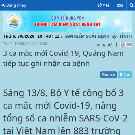
Đăng nhập
Sở Y tế
RSS
N ĐIỆN TỬ CỦA TRUNG TÂM KIỂM SOÁT BỆNH TẬT TỈNH HƯNG
Thứ 6, 7/8/2026
10
:
48
:
11
Thứ 5, 13/08/2020
|
10:38
+
|
A
-
A
A
3 ca mắc mới Covid-19, Quảng Nam
tiếp tục ghi nhận ca bệnh
Đọc bài
Lưu
Sáng 13/8, Bộ Y tế công bố 3
ca mắc mới Covid-19, nâng
tổng số ca nhiễm SARS-CoV-2
tại Việt Nam lên 883 trường