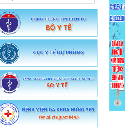
Hỏi đáp Online
Sức khỏe toàn dân
Dịch vụ tiêm chủng
Tiêm chủng quốc gia
Đăng ký lấy mẫu xét nghiệm
Hệ thống Methadone
Cổng tra cứu sức khỏe toàn dân
Hồ sơ sức khỏe cá nhân
Tra cứu thuốc
Giám định Bảo hiểm y tế