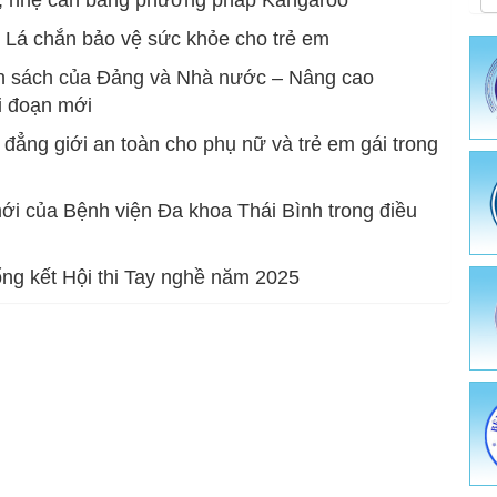
inh dưỡng - An toàn vệ sinh thực phẩm
Sở Y tế
: Lá chắn bảo vệ sức khỏe cho trẻ em
h sách của Đảng và Nhà nước – Nâng cao
hòng chống dịch bệnh
Ủy ban nhân dân tỉnh
ai đoạn mới
c - Hành chính
ười tốt việc tốt
Bộ Y tế
ng giới an toàn cho phụ nữ và trẻ em gái trong
ch - Tài Chính
 chống bệnh truyền nhiễm
 dược cổ truyền
ới của Bệnh viện Đa khoa Thái Bình trong điều
ưỡng - Phòng, chống bệnh không lây nhiễm
ài liệu Truyền thông
e sinh sản
ổng kết Hội thi Tay nghề năm 2025
thông - Giáo dục sức khỏe
ật tư y tế
hiệm - Chẩn đoán hình ảnh - Thăm dò chức năng
 chống HIV/AIDS
ệnh và Điều trị dự phòng