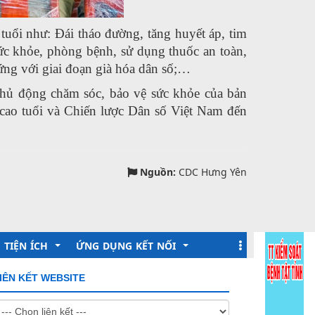
tuổi như: Đái tháo đường, tăng huyết áp, tim
ức khỏe, phòng bệnh, sử dụng thuốc an toàn,
 ứng với giai đoạn già hóa dân số;…
 chủ động chăm sóc, bảo vệ sức khỏe của bản
cao tuổi và Chiến lược Dân số Việt Nam đến
Nguồn:
CDC Hưng Yên
TIỆN ÍCH
ỨNG DỤNG KẾT NỐI
IÊN KẾT WEBSITE
Lịch làm việc
Khai báo Y tế