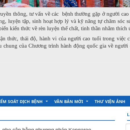
truyền thông, tư vấn về các bệnh thường gặp ở người cao 
, luyện tập, sinh hoạt hợp lý và kỹ năng tự chăm sóc s
biến kiến thức về rèn luyện thể chất, tinh thần nhằm thích
n thức, thái độ, hành vi của người cao tuổi trong việc
êu chung của Chương trình hành động quốc gia về người 
IỂM SOÁT DỊCH BỆNH
VĂN BẢN MỚI
THƯ VIỆN ẢNH
L
 Chủ tịch Hồ chí minh
ruyền thông giáo dục sức khỏe
Trung tâm Kiểm soát bệnh tật
g, nhẹ cân bằng phương pháp Kangaroo