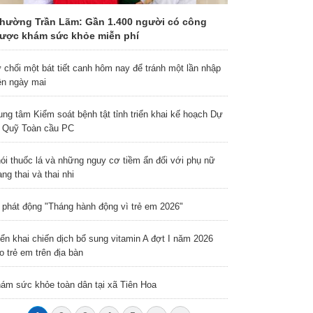
hường Trần Lãm: Gần 1.400 người có công
ược khám sức khỏe miễn phí
 chối một bát tiết canh hôm nay để tránh một lần nhập
ện ngày mai
ung tâm Kiểm soát bệnh tật tỉnh triển khai kế hoạch Dự
 Quỹ Toàn cầu PC
ói thuốc lá và những nguy cơ tiềm ẩn đối với phụ nữ
ng thai và thai nhi
 phát động "Tháng hành động vì trẻ em 2026"
iển khai chiến dịch bổ sung vitamin A đợt I năm 2026
o trẻ em trên địa bàn
ám sức khỏe toàn dân tại xã Tiên Hoa