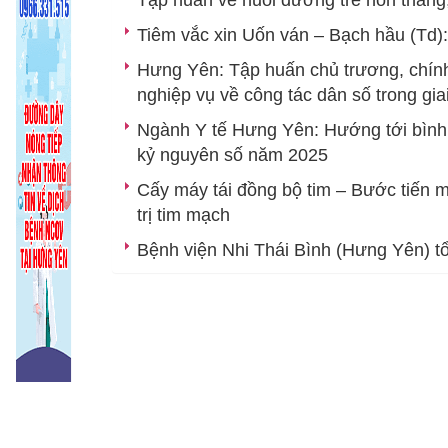
Chức năng nhiệm vụ
Tin trong nước và quốc tế
D
Tiêm vắc xin Uốn ván – Bạch hầu (Td)
Hưng Yên: Tập huấn chủ trương, chín
Tổ chức bộ máy
Ban Giám đốc
Thông tin ngành
P
nghiệp vụ về công tác dân số trong gi
Các Phòng chức năng
Phòng Tổ chứ
Ng
Ngành Y tế Hưng Yên: Hướng tới bình đẳ
Các Khoa, phòng chuyên môn
Phòng Kế hoạ
Khoa Phòng,
Y
kỷ nguyên số năm 2025
Cấy máy tái đồng bộ tim – Bước tiến m
Khoa Dinh d
T
trị tim mạch
Khoa Sức khỏ
Bệnh viện Nhi Thái Bình (Hưng Yên) t
Khoa Truyền 
Khoa Dược - V
Khoa Xét ng
Khoa Phòng,
Khoa Khám b