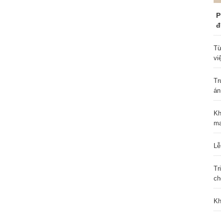
P
đ
Từ
vi
Tr
án
Kh
ma
Lễ
Tr
ch
Kh