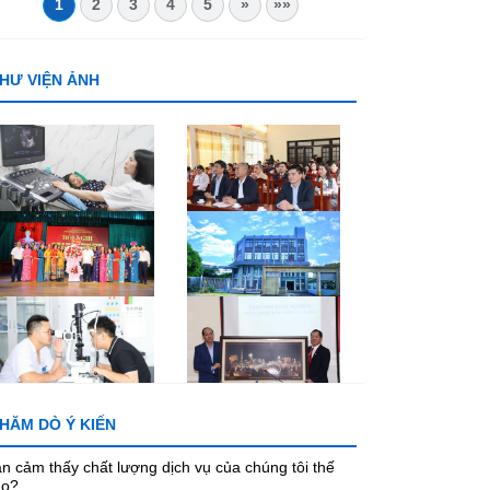
1
2
3
4
5
»
»»
HƯ VIỆN ẢNH
HĂM DÒ Ý KIẾN
n cảm thấy chất lượng dịch vụ của chúng tôi thế
ào?