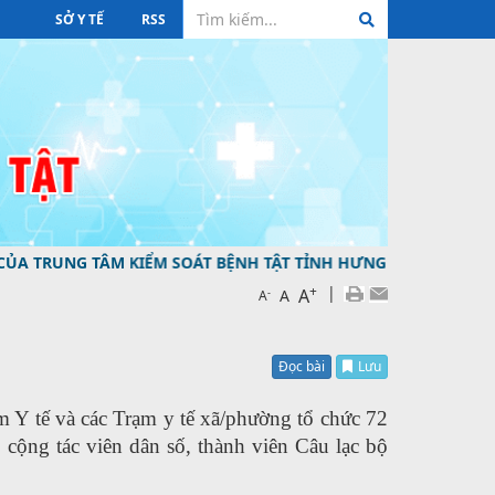
SỞ Y TẾ
RSS
G TÂM KIỂM SOÁT BỆNH TẬT TỈNH HƯNG YÊN ĐƯỜNG DÂY NÓN
+
|
A
-
A
A
Đọc bài
Lưu
 Y tế và các Trạm y tế xã/phường tổ chức 72
 cộng tác viên dân số, thành viên Câu lạc bộ