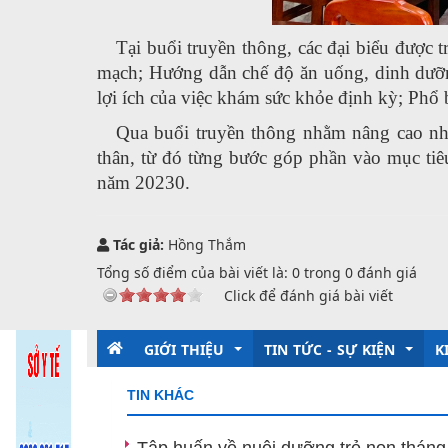
Tại buổi truyền thông, các đại biểu được 
mạch; Hướng dẫn chế độ ăn uống, dinh dưỡng
lợi ích của việc khám sức khỏe định kỳ; Phổ 
Qua buổi truyền thông nhằm nâng cao nhậ
thân, từ đó từng bước góp phần vào mục ti
năm 20230.
Tác giả:
Hồng Thắm
Tổng số điểm của bài viết là:
0
trong
0
đánh giá
Click để đánh giá bài viết
GIỚI THIỆU
TIN TỨC - SỰ KIỆN
K
TIN KHÁC
Giới thiệu chung
Kỷ niệm 135 năm ngày sinh
T
Tập huấn về nuôi dưỡng trẻ non thán