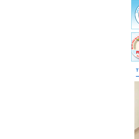
e môi trường - Y tế trường học
ghề nghiệp
ch y tế quốc tế - Ký sinh trùng - Côn trùng
T