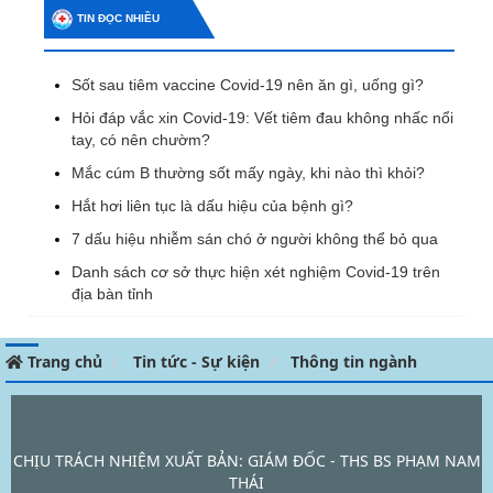
TIN ĐỌC NHIỀU
Sốt sau tiêm vaccine Covid-19 nên ăn gì, uống gì?
Hỏi đáp vắc xin Covid-19: Vết tiêm đau không nhấc nổi
tay, có nên chườm?
Mắc cúm B thường sốt mấy ngày, khi nào thì khỏi?
Hắt hơi liên tục là dấu hiệu của bệnh gì?
7 dấu hiệu nhiễm sán chó ở người không thể bỏ qua
Danh sách cơ sở thực hiện xét nghiệm Covid-19 trên
địa bàn tỉnh
Trang chủ
Tin tức - Sự kiện
Thông tin ngành
CHỊU TRÁCH NHIỆM XUẤT BẢN: GIÁM ĐỐC - THS BS PHẠM NAM
THÁI