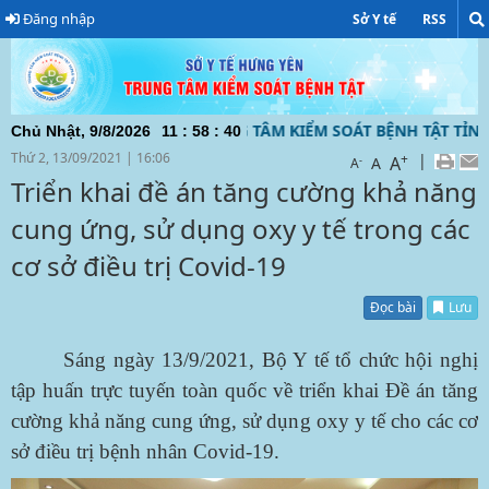
Đăng nhập
Sở Y tế
RSS
TIN ĐIỆN TỬ CỦA TRUNG TÂM KIỂM SOÁT BỆNH TẬT TỈNH HƯ
Chủ Nhật, 9/8/2026
11
:
58
:
41
Thứ 2, 13/09/2021
|
16:06
+
|
A
-
A
A
Triển khai đề án tăng cường khả năng
cung ứng, sử dụng oxy y tế trong các
cơ sở điều trị Covid-19
Đọc bài
Lưu
Sáng ngày 13/9/2021, Bộ Y tế tổ chức hội nghị
tập huấn trực tuyến toàn quốc về triển khai Đề án tăng
cường khả năng cung ứng, sử dụng oxy y tế cho các cơ
sở điều trị bệnh nhân Covid-19.