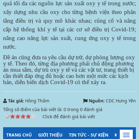
quả tối đa các nguồn lực sản xuất oxy y tế trong nước;
xây dựng nhu cầu oxy cho từng bệnh viện theo phân
tầng điều trị và quy mô khác nhau; củng cố và nâng
cấp hệ thống khí y tế tại các cơ sở điều trị Covid-19;
nâng cao năng lực sản xuất, cung ứng oxy y tế trong
nước.
Đề án cũng đưa ra yêu cầu dự trữ, dự phòng lượng oxy
y tế. Theo đó, từng địa phương phải chủ động phương
án mua sắm, dự trù oxy y tế và các vật tư, trang thiết bị
cần thiết đáp ứng đủ hoặc cao hơn một mức các kịch
bản, diễn biến dịch Covid-19 có thể xảy ra.
Tác giả:
Hồng Thắm
Nguồn:
CDC Hưng Yên
Tổng số điểm của bài viết là:
0
trong
0
đánh giá
Click để đánh giá bài viết
TRANG CHỦ
GIỚI THIỆU
TIN TỨC - SỰ KIỆN
KIỂM SOÁT
Toggl