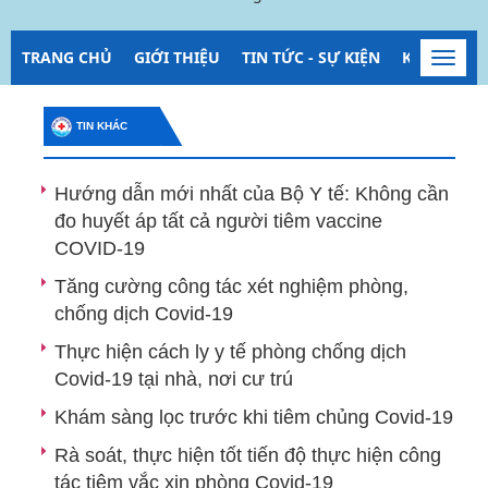
TRANG CHỦ
GIỚI THIỆU
TIN TỨC - SỰ KIỆN
KIỂM SOÁT
Toggl
navig
TIN KHÁC
Hướng dẫn mới nhất của Bộ Y tế: Không cần
đo huyết áp tất cả người tiêm vaccine
COVID-19
Tăng cường công tác xét nghiệm phòng,
chống dịch Covid-19
Thực hiện cách ly y tế phòng chống dịch
Covid-19 tại nhà, nơi cư trú
Khám sàng lọc trước khi tiêm chủng Covid-19
Rà soát, thực hiện tốt tiến độ thực hiện công
tác tiêm vắc xin phòng Covid-19