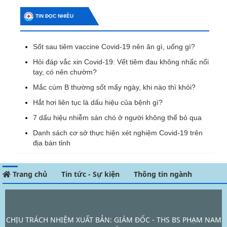
TIN ĐỌC NHIỀU
Sốt sau tiêm vaccine Covid-19 nên ăn gì, uống gì?
Hỏi đáp vắc xin Covid-19: Vết tiêm đau không nhấc nổi
tay, có nên chườm?
Mắc cúm B thường sốt mấy ngày, khi nào thì khỏi?
Hắt hơi liên tục là dấu hiệu của bệnh gì?
7 dấu hiệu nhiễm sán chó ở người không thể bỏ qua
Danh sách cơ sở thực hiện xét nghiệm Covid-19 trên
địa bàn tỉnh
Trang chủ
Tin tức - Sự kiện
Thông tin ngành
CHỊU TRÁCH NHIỆM XUẤT BẢN: GIÁM ĐỐC - THS BS PHẠM NAM