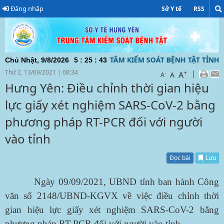
Đăng nhập
Sở Y tế
RSS
IN ĐIỆN TỬ CỦA TRUNG TÂM KIỂM SOÁT BỆNH TẬT TỈNH HƯN
Chủ Nhật, 9/8/2026
5
:
25
:
43
Thứ 2, 13/09/2021
|
08:34
+
|
A
-
A
A
Hưng Yên: Điều chỉnh thời gian hiệu
lực giấy xét nghiệm SARS-CoV-2 bằng
phương pháp RT-PCR đối với người
vào tỉnh
Đọc bài
Lưu
Ngày 09/09/2021, UBND tỉnh ban hành Công
văn số 2148/UBND-KGVX về việc điều chỉnh thời
gian hiệu lực giấy xét nghiệm SARS-CoV-2 bằng
phương pháp RT-PCR đối với người vào tỉnh.