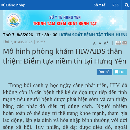
Đăng nhập
Sở Y tế
RSS
N TỬ CỦA TRUNG TÂM KIỂM SOÁT BỆNH TẬT TỈNH HƯNG YÊN 
Thứ 7, 8/8/2026
17
:
39
:
31
Thứ 2, 01/06/2026
|
19:57
+
|
A
-
A
A
Mô hình phòng khám HIV/AIDS thân
thiện: Điểm tựa niềm tin tại Hưng Yên
Đọc bài
Lưu
Trong bối cảnh y học ngày càng phát triển, HIV đã
không còn là căn bệnh thế kỷ đe dọa trực tiếp đến tính
mạng nếu người bệnh được phát hiện sớm và can thiệp
bằng các phác đồ điều trị đúng cách. Người nhiễm
hoàn toàn có thể duy trì thể trạng khỏe mạnh, tham gia
lao động, lập gia đình và hòa nhập bình thường với đời
sống xã hội. Tuy nhiên, để đạt được điều đó, ngoài