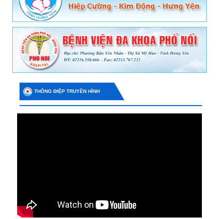
THÔNG ĐIỆP TRUYỀN HÌNH