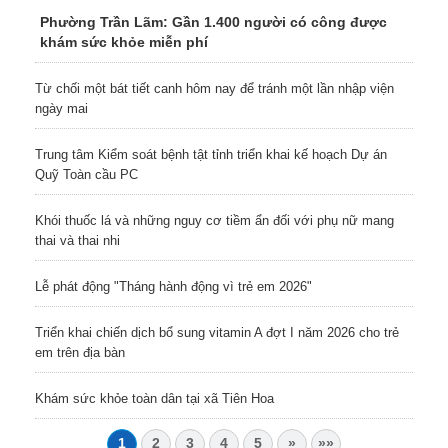
Phường Trần Lãm: Gần 1.400 người có công được
khám sức khỏe miễn phí
Từ chối một bát tiết canh hôm nay để tránh một lần nhập viện
ngày mai
Trung tâm Kiểm soát bệnh tật tỉnh triển khai kế hoạch Dự án
Quỹ Toàn cầu PC
Khói thuốc lá và những nguy cơ tiềm ẩn đối với phụ nữ mang
thai và thai nhi
Lễ phát động "Tháng hành động vì trẻ em 2026"
Triển khai chiến dịch bổ sung vitamin A đợt I năm 2026 cho trẻ
em trên địa bàn
Khám sức khỏe toàn dân tại xã Tiên Hoa
1
2
3
4
5
»
»»