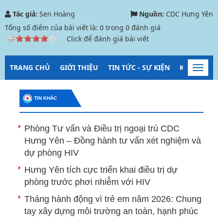
Tác giả:
Sen Hoàng
Nguồn:
CDC Hưng Yên
Tổng số điểm của bài viết là:
0
trong
0
đánh giá
Click để đánh giá bài viết
TRANG CHỦ
GIỚI THIỆU
TIN TỨC - SỰ KIỆN
KIỂM SOÁT
Toggl
navig
TIN KHÁC
Phòng Tư vấn và Điều trị ngoại trú CDC
Hưng Yên – Đồng hành tư vấn xét nghiệm và
dự phòng HIV
Hưng Yên tích cực triển khai điều trị dự
phòng trước phơi nhiễm với HIV
Tháng hành động vì trẻ em năm 2026: Chung
tay xây dựng môi trường an toàn, hạnh phúc