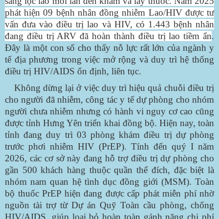
sàng lọc lao mỗi lần đến khám và lấy thuốc. Năm 2025
phát hiện 09 bệnh nhân đồng nhiễm Lao/HIV được tư
vấn đưa vào điều trị lao và HIV, có 1.443 bệnh nhân
đang điều trị ARV đã hoàn thành điều trị lao tiềm ẩn
.
Đây là một con số cho thấy nỗ lực rất lớn của ngành y
tế địa phương trong việc mở rộng và duy trì hệ thống
điều trị HIV/AIDS ổn định, liên tục.
Không dừng lại ở việc duy trì hiệu quả chuỗi điều trị
cho người đã nhiễm, công tác y tế dự phòng cho nhóm
người chưa nhiễm nhưng có hành vi nguy cơ cao cũng
được tỉnh Hưng Yên triển khai đồng bộ. Hiện nay, toàn
tỉnh đang duy trì 03 phòng khám điều trị dự phòng
trước phơi nhiễm HIV (PrEP). Tính đến quý I năm
2026, các cơ sở này đang hỗ trợ điều trị dự phòng cho
gần 500 khách hàng thuộc quần thể đích, đặc biệt là
nhóm nam quan hệ tình dục đồng giới (MSM). Toàn
bộ thuốc PrEP hiện đang được cấp phát miễn phí nhờ
nguồn tài trợ từ Dự án Quỹ Toàn cầu phòng, chống
HIV/AIDS, giúp loại bỏ hoàn toàn gánh nặng chi phí