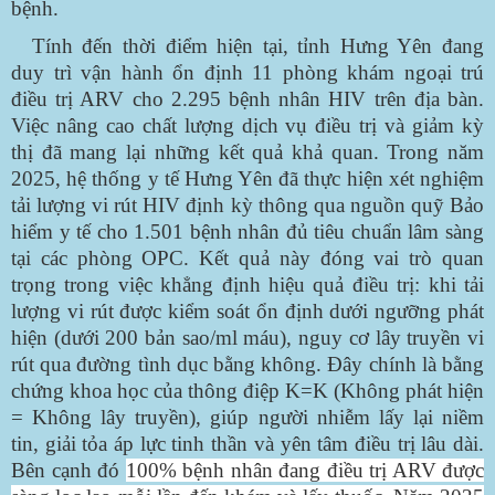
bệnh.
Tính đến thời điểm hiện tại, tỉnh Hưng Yên đang
duy trì vận hành ổn định 11 phòng khám ngoại trú
điều trị ARV cho 2.295 bệnh nhân HIV trên địa bàn.
Việc nâng cao chất lượng dịch vụ điều trị và giảm kỳ
thị đã mang lại những kết quả khả quan. Trong năm
2025, hệ thống y tế Hưng Yên đã thực hiện xét nghiệm
tải lượng vi rút HIV định kỳ thông qua nguồn quỹ Bảo
hiểm y tế cho 1.501 bệnh nhân đủ tiêu chuẩn lâm sàng
tại các phòng OPC. Kết quả này đóng vai trò quan
trọng trong việc khẳng định hiệu quả điều trị: khi tải
lượng vi rút được kiểm soát ổn định dưới ngưỡng phát
hiện (dưới 200 bản sao/ml máu), nguy cơ lây truyền vi
rút qua đường tình dục bằng không. Đây chính là bằng
chứng khoa học của thông điệp
K=K
(Không phát hiện
= Không lây truyền), giúp người nhiễm lấy lại niềm
tin, giải tỏa áp lực tinh thần và yên tâm điều trị lâu dài.
Bên cạnh đó
100% bệnh nhân đang điều trị ARV được