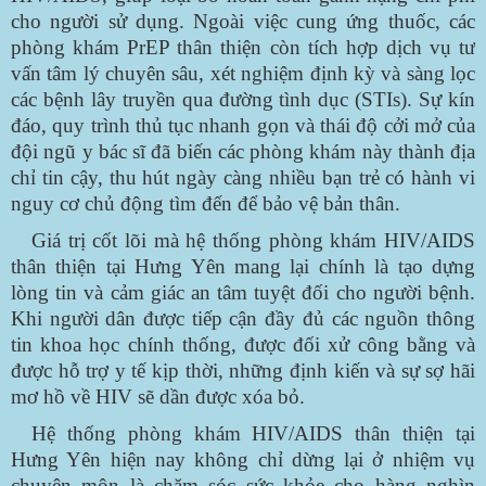
cho người sử dụng. Ngoài việc cung ứng thuốc, các
phòng khám PrEP thân thiện còn tích hợp dịch vụ tư
vấn tâm lý chuyên sâu, xét nghiệm định kỳ và sàng lọc
các bệnh lây truyền qua đường tình dục (STIs). Sự kín
đáo, quy trình thủ tục nhanh gọn và thái độ cởi mở của
đội ngũ y bác sĩ đã biến các phòng khám này thành địa
chỉ tin cậy, thu hút ngày càng nhiều bạn trẻ có hành vi
nguy cơ chủ động tìm đến để bảo vệ bản thân.
Giá trị cốt lõi mà hệ thống phòng khám HIV/AIDS
thân thiện tại Hưng Yên mang lại chính là tạo dựng
lòng tin và cảm giác an tâm tuyệt đối cho người bệnh.
Khi người dân được tiếp cận đầy đủ các nguồn thông
tin khoa học chính thống, được đối xử công bằng và
được hỗ trợ y tế kịp thời, những định kiến và sự sợ hãi
mơ hồ về HIV sẽ dần được xóa bỏ.
Hệ thống phòng khám HIV/AIDS thân thiện tại
Hưng Yên hiện nay không chỉ dừng lại ở nhiệm vụ
chuyên môn là chăm sóc sức khỏe cho hàng nghìn