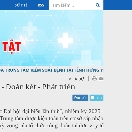
SỞ Y TẾ
RSS
 KIỂM SOÁT BỆNH TẬT TỈNH HƯNG YÊN ĐƯỜNG DÂY NÓNG TƯ
+
|
A
-
A
A
 Đoàn kết - Phát triển
Đọc bài
Lưu
c Đại hội đại biểu lần thứ I, nhiệm kỳ 2025–
 Trung tâm được kiện toàn trên cơ sở sáp nhập
ỳ vọng của tổ chức công đoàn tại đơn vị y tế