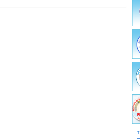
thông - Giáo dục sức khỏe
ật tư y tế
hiệm - Chẩn đoán hình ảnh - Thăm dò chức năng
 chống HIV/AIDS
ệnh và Điều trị dự phòng
e môi trường - Y tế trường học
ghề nghiệp
ch y tế quốc tế - Ký sinh trùng - Côn trùng
T