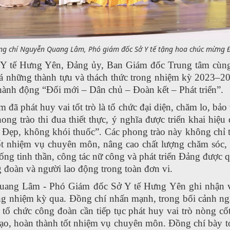
ng chí Nguyễn Quang Lâm, Phó giám đốc Sở Y tế tặng hoa chúc mừng Đ
 Y tế Hưng Yên, Đảng ủy, Ban Giám đốc Trung tâm cùng 
iá
những thành tựu và thách thức trong nhiệm kỳ 2023–2
ành động “Đổi mới – Dân chủ – Đoàn kết – Phát triển”.
m đã phát huy vai
tốt
trò là tổ chức đại diện, chăm lo, bả
ong trào thi đua thiết thực, ý nghĩa được triển khai hiệu
– Đẹp, không khói thuốc”.
Các phong trào này không chỉ 
ốt nhiệm vụ chuyên môn, nâng cao chất lượng chăm sóc,
sống tinh thần, công tác nữ công và phát triển Đảng được
ng đoàn và người lao động trong toàn đơn vi.
 Quang Lâm - Phó Giám đốc Sở Y tế Hưng Yên ghi nhận
 nhiệm kỳ qua. Đồng chí nhấn mạnh, trong bối cảnh ng
tổ chức công đoàn cần tiếp tục phát huy vai trò nòng cốt
 tạo, hoàn thành tốt nhiệm vụ chuyên môn.
Đồng chí bày t