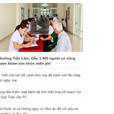
hường Trần Lãm: Gần 1.400 người có công
ược khám sức khỏe miễn phí
 chối một bát tiết canh hôm nay để tránh một lần nhập
ện ngày mai
ung tâm Kiểm soát bệnh tật tỉnh triển khai kế hoạch Dự
 Quỹ Toàn cầu PC
ói thuốc lá và những nguy cơ tiềm ẩn đối với phụ nữ
ng thai và thai nhi