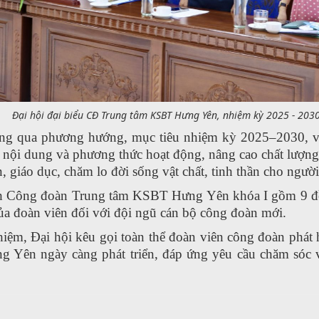
Đại hội đại biểu CĐ Trung tâm KSBT Hưng Yên, nhiệm kỳ 2025 - 203
ông qua phương hướng, mục tiêu nhiệm kỳ 2025–2030, với
ội dung và phương thức hoạt động, nâng cao chất lượng 
, giáo dục, chăm lo đời sống vật chất, tinh thần cho ngườ
nh Công đoàn Trung tâm KSBT Hưng Yên khóa I gồm 9 đ
 của đoàn viên đối với đội ngũ cán bộ công đoàn mới.
nhiệm, Đại hội kêu gọi toàn thể đoàn viên công đoàn phát
g Yên ngày càng phát triển, đáp ứng yêu cầu chăm sóc v