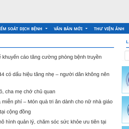
IỂM SOÁT DỊCH BỆNH
VĂN BẢN MỚI
THƯ VIỆN ẢNH
L
 Chủ tịch Hồ chí minh
ruyền thông giáo dục sức khỏe
Trung tâm Kiểm soát bệnh tật
tế khuyến cáo tăng cường phòng bệnh truyền
inh dưỡng - An toàn vệ sinh thực phẩm
Sở Y tế
4 có dấu hiệu tăng nhẹ – người dân không nên
hòng chống dịch bệnh
Ủy ban nhân dân tỉnh
c - Hành chính
ười tốt việc tốt
Bộ Y tế
hỏ, cha mẹ chớ chủ quan
ch - Tài Chính
 chống bệnh truyền nhiễm
 dược cổ truyền
 miễn phí – Món quà tri ân dành cho nữ nhà giáo
 tại cộng đồng
ưỡng - Phòng, chống bệnh không lây nhiễm
ài liệu Truyền thông
ô hình quản lý, chăm sóc sức khỏe ưu tiên tại
e sinh sản