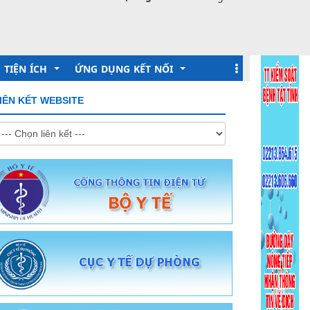
TIỆN ÍCH
ỨNG DỤNG KẾT NỐI
IÊN KẾT WEBSITE
Lịch làm việc
Khai báo Y tế
Hỏi đáp Online
Sức khỏe toàn dân
Dịch vụ tiêm chủng
Tiêm chủng quốc gia
Đăng ký lấy mẫu xét nghiệm
Hệ thống Methadone
Cổng tra cứu sức khỏe toàn dân
Hồ sơ sức khỏe cá nhân
Tra cứu thuốc
Giám định Bảo hiểm y tế