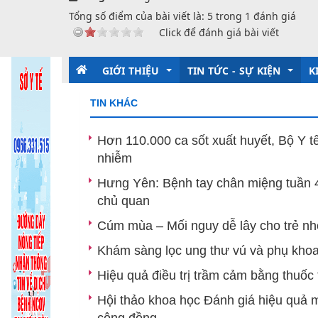
Tổng số điểm của bài viết là:
5
trong
1
đánh giá
Click để đánh giá bài viết
GIỚI THIỆU
TIN TỨC - SỰ KIỆN
K
TIN KHÁC
Giới thiệu chung
Kỷ niệm 135 năm ngày sinh
T
Hơn 110.000 ca sốt xuất huyết, Bộ Y 
nhiễm
Chức năng nhiệm vụ
Tin trong nước và quốc tế
D
Hưng Yên: Bệnh tay chân miệng tuần 4
Tổ chức bộ máy
Ban Giám đốc
Thông tin ngành
P
chủ quan
Các Phòng chức năng
Phòng Tổ chứ
Ng
Cúm mùa – Mối nguy dễ lây cho trẻ n
Các Khoa, phòng chuyên môn
Phòng Kế hoạ
Khoa Phòng,
Y
Khám sàng lọc ung thư vú và phụ khoa
Hiệu quả điều trị trầm cảm bằng thuốc
Khoa Dinh d
T
Hội thảo khoa học Đánh giá hiệu quả m
Khoa Sức khỏ
cộng đồng