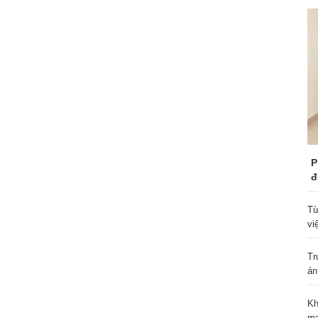
P
đ
Từ
vi
Tr
án
Kh
ma