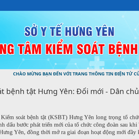
NG BẠN ĐẾN VỚI TRANG THÔNG TIN ĐIỆN TỬ CỦA TRUNG TÂM
 bệnh tật Hưng Yên: Đổi mới - Dân chủ -
 Kiểm soát bệnh tật (KSBT) Hưng Yên
long trọng
tổ chứ
ánh dấu bước phát triển mới của tổ chức công đoàn sau khi
à Hưng Yên,
đồng thời mở ra giai đoạn hoạt động mới đầy k