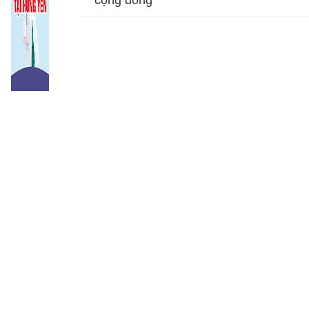
Khoa Truyền 
Khoa Dược - V
Khoa Xét ng
Khoa Phòng,
Khoa Khám b
Khoa Sức khỏ
Khoa Bệnh n
Khoa Kiểm dị