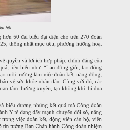
ại hội
hơn 60 đại biểu đại diện cho trên 270 đoàn
025, thống nhất
mục tiêu, phương hướng hoạt
o vệ quyền và lợi ích hợp pháp, chính đáng của
 quả, tiêu biểu như:
“Lao động giỏi, lao động
tạo môi trường làm việc đoàn kết, năng động,
 bảo vệ sức khỏe nhân dân.
Cùng với đó, các
 quan tâm
thường xuyên, tạo không khí thi đua
 và biểu dương những kết quả mà Công đoàn
ành Y tế đang đẩy mạnh chuyển đổi số, nâng
 trong việc đoàn kết, động viên cán bộ, viên
ỏ tin tưởng
Ban Chấp hành Công đoàn nhiệm