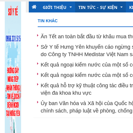
GIỚI THIỆU
TIN TỨC - SỰ KIỆN
K
TIN KHÁC
Giới thiệu chung
Kỷ niệm 135 năm ngày sinh
T
Ăn Tết an toàn bắt đầu từ khâu mua t
Chức năng nhiệm vụ
Tin trong nước và quốc tế
D
Sở Y tế Hưng Yên khuyến cáo ngừng s
do Công ty TNHH Medistar Việt Nam s
Tổ chức bộ máy
Ban Giám đốc
Thông tin ngành
P
Kết quả ngoại kiểm nước của một số cơ
Các Phòng chức năng
Phòng Tổ chứ
Ng
Kết quả ngoại kiểm nước của một số c
Các Khoa, phòng chuyên môn
Phòng Kế hoạ
Khoa Phòng,
Y
Kết quả hỗ trợ kỹ thuật công tác điều 
viện đa khoa khu vực
Khoa Dinh d
T
Ủy ban Văn hóa và Xã hội của Quốc hộ
Khoa Sức khỏ
chính sách, pháp luật về phòng, chống 
Khoa Truyền 
Khoa Dược - V