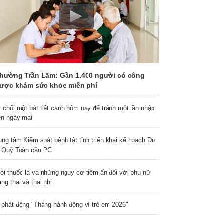
hường Trần Lãm: Gần 1.400 người có công
ược khám sức khỏe miễn phí
 chối một bát tiết canh hôm nay để tránh một lần nhập
ện ngày mai
ung tâm Kiểm soát bệnh tật tỉnh triển khai kế hoạch Dự
 Quỹ Toàn cầu PC
ói thuốc lá và những nguy cơ tiềm ẩn đối với phụ nữ
ng thai và thai nhi
 phát động "Tháng hành động vì trẻ em 2026"