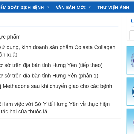
IỂM SOÁT DỊCH BỆNH
VĂN BẢN MỚI
THƯ VIỆN ẢNH
L
 Chủ tịch Hồ chí minh
ruyền thông giáo dục sức khỏe
Trung tâm Kiểm soát bệnh tật
hực phẩm
inh dưỡng - An toàn vệ sinh thực phẩm
Sở Y tế
ử dụng, kinh doanh sản phẩm Colasta Collagen
ản xuất
hòng chống dịch bệnh
Ủy ban nhân dân tỉnh
 sở trên địa bàn tỉnh Hưng Yên (tiếp theo)
c - Hành chính
ười tốt việc tốt
Bộ Y tế
ơ sở trên địa bàn tỉnh Hưng Yên (phần 1)
ch - Tài Chính
 chống bệnh truyền nhiễm
 dược cổ truyền
trị Methadone sau khi chuyển giao cho các bệnh
ưỡng - Phòng, chống bệnh không lây nhiễm
ài liệu Truyền thông
i làm việc với Sở Y tế Hưng Yên về thực hiện
e sinh sản
tác hại của thuốc lá
thông - Giáo dục sức khỏe
ật tư y tế