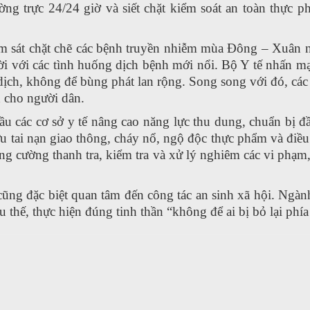
ng trực 24/24 giờ và siết chặt kiểm soát an toàn thực 
m sát chặt chẽ các bệnh truyền nhiễm mùa Đông – Xuân như
i với các tình huống dịch bệnh mới nổi. Bộ Y tế nhấn mạ
ổ dịch, không để bùng phát lan rộng. Song song với đó, cá
 cho người dân.
cầu các cơ sở y tế nâng cao năng lực thu dung, chuẩn bị đ
ứu tai nạn giao thông, cháy nổ, ngộ độc thực phẩm và điều
ng cường thanh tra, kiểm tra và xử lý nghiêm các vi ph
ng đặc biệt quan tâm đến công tác an sinh xã hội. Ngành
 thế, thực hiện đúng tinh thần “không để ai bị bỏ lại phía 