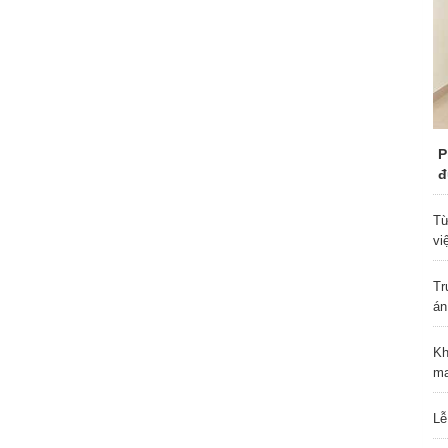
P
đ
Từ
vi
Tr
án
Kh
ma
Lễ