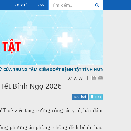
SỞ Y TẾ
RSS
RUNG TÂM KIỂM SOÁT BỆNH TẬT TỈNH HƯNG YÊN ĐƯỜNG DÂY
+
|
A
-
A
A
 Tết Bính Ngọ 2026
Đọc bài
Lưu
 về việc tăng cường công tác y tế, bảo đảm
động phương án phòng, chống dịch bệnh; bảo