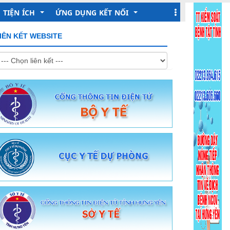
TIỆN ÍCH
ỨNG DỤNG KẾT NỐI
IÊN KẾT WEBSITE
Lịch làm việc
Khai báo Y tế
Hỏi đáp Online
Sức khỏe toàn dân
Dịch vụ tiêm chủng
Tiêm chủng quốc gia
Đăng ký lấy mẫu xét nghiệm
Hệ thống Methadone
Cổng tra cứu sức khỏe toàn dân
Hồ sơ sức khỏe cá nhân
Tra cứu thuốc
Giám định Bảo hiểm y tế