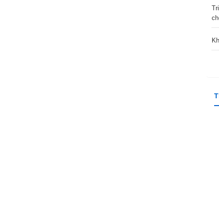
Tr
ch
Kh
T