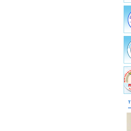
hiệm - Chẩn đoán hình ảnh - Thăm dò chức năng
 chống HIV/AIDS
ệnh và Điều trị dự phòng
e môi trường - Y tế trường học
ghề nghiệp
ch y tế quốc tế - Ký sinh trùng - Côn trùng
T