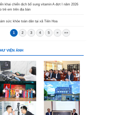
iển khai chiến dịch bổ sung vitamin A đợt I năm 2026
o trẻ em trên địa bàn
ám sức khỏe toàn dân tại xã Tiên Hoa
1
2
3
4
5
»
»»
HƯ VIỆN ẢNH