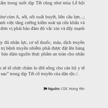
phẩm trong suốt dịp Tết cũng như mùa Lễ hội
 cúm A, sởi, sốt xuất huyết, liên cầu lợn...;
nh việc tăng cường kiểm soát tại cửa khẩu và
c đơn vị phải bảo đảm đủ vắc xin và đẩy mạnh
ầy đủ nhân lực, cơ số thuốc, máu, dịch truyền
 trị bệnh truyền nhiễm phải được đặt lên hàng
ạm, bảo đảm nguồn thực phẩm an toàn cho nhân
 sẽ tổ chức chăm lo đời sống cho cán bộ y tế
sau” trong dịp Tết cổ truyền của dân tộc./.
Nguồn:
CDC Hưng Yên