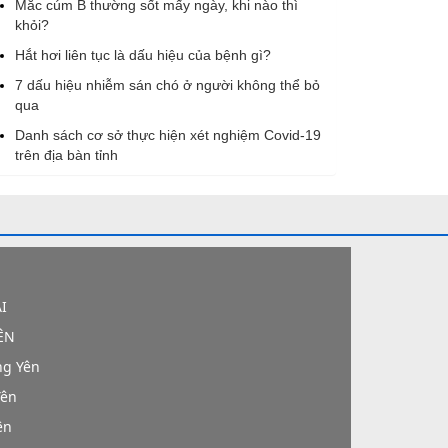
Mắc cúm B thường sốt mấy ngày, khi nào thì
khỏi?
Hắt hơi liên tục là dấu hiệu của bệnh gì?
7 dấu hiệu nhiễm sán chó ở người không thể bỏ
qua
Danh sách cơ sở thực hiện xét nghiệm Covid-19
trên địa bàn tỉnh
I
ÊN
ng Yên
Yên
ên