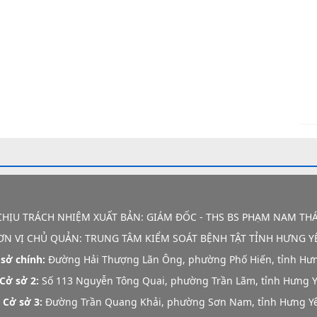
CHỊU TRÁCH NHIỆM XUẤT BẢN: GIÁM ĐỐC - THS BS PHẠM NAM THÁ
ƠN VỊ CHỦ QUẢN:
TRUNG TÂM KIỂM SOÁT BỆNH TẬT TỈNH HƯNG Y
 sở chính:
Đường Hải Thượng Lãn Ông, phường Phố Hiến, tỉnh Hư
Cở sở 2:
Số 113 Nguyễn Tông Quai, phường Trần Lãm, tỉnh Hưng 
Cở sở 3:
Đường Trần Quang Khải, phường Sơn Nam, tỉnh Hưng Y