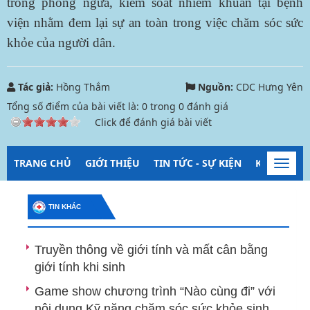
trong phòng ngừa, kiểm soát nhiễm khuẩn tại bệnh
viện nhằm đem lại sự an toàn trong việc chăm sóc sức
khỏe của người dân.
Tác giả:
Hồng Thắm
Nguồn:
CDC Hưng Yên
Tổng số điểm của bài viết là:
0
trong
0
đánh giá
Click để đánh giá bài viết
TRANG CHỦ
GIỚI THIỆU
TIN TỨC - SỰ KIỆN
KIỂM SOÁT
Toggl
navig
TIN KHÁC
Truyền thông về giới tính và mất cân bằng
giới tính khi sinh
Game show chương trình “Nào cùng đi” với
nội dung Kỹ năng chăm sóc sức khỏe sinh