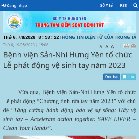
Đăng nhập
Sở Y tế
RSS
N ĐẾN VỚI TRANG THÔNG TIN ĐIỆN TỬ CỦA TRUNG TÂM KIỂM
Thứ 6, 7/8/2026
8
:
53
:
23
Thứ 6, 19/05/2023
|
15:08
+
|
A
-
A
A
Bệnh viện Sản-Nhi Hưng Yên tổ chức
Lễ phát động vệ sinh tay năm 2023
Đọc bài
Lưu
Vừa qua, Bệnh viện Sản-Nhi Hưng Yên tổ chức
Lễ phát động “Chương tình rửa tay năm 2023” với chủ
đề “
Tăng cường hành động bảo vệ sự sống: Hãy vệ
sinh tay – Accelerate action together. SAVE LIVER –
Clean Your Hands”.