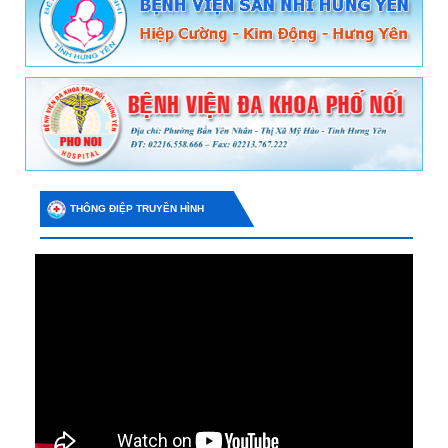
THÔNG ĐIỆP TRUYỀN HÌNH