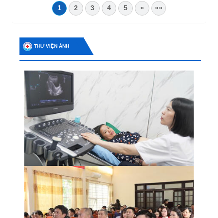
1
2
3
4
5
»
»»
THƯ VIỆN ẢNH