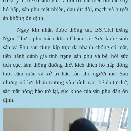
cơ sở y tế, trẻ sơ sinh vừa ra đời có dấu hiệu tím tái, suy
hô hấp, sản phụ mệt nhiều, đau dữ dội, mạch và huyết
áp không ổn định.
Ngay khi nhận được thông tin, BS.CKI Đặng
Ngọc Thư - phụ trách khoa Chăm sóc Sức khỏe sinh
sản và Phụ sản cùng kíp trực đã nhanh chóng có mặt,
tiến hành đánh giá tình trạng sản phụ và bé, hồi sức
tích cực, làm thông đường thở, kích thích hô hấp đồng
thời cầm máu và xử trí hậu sản cho người mẹ. Sau
những nỗ lực khẩn trương và chính xác, bé đã tự thở,
sắc mặt hồng hào trở lại, sức khỏe của sản phụ dần ổn
định.