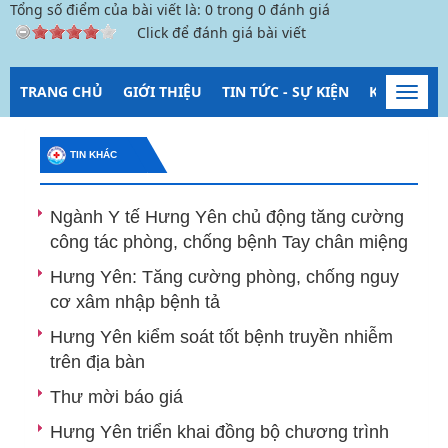
Tổng số điểm của bài viết là:
0
trong
0
đánh giá
Click để đánh giá bài viết
TRANG CHỦ
GIỚI THIỆU
TIN TỨC - SỰ KIỆN
KIỂM SOÁT
Toggl
navig
TIN KHÁC
Ngành Y tế Hưng Yên chủ động tăng cường
công tác phòng, chống bệnh Tay chân miệng
Hưng Yên: Tăng cường phòng, chống nguy
cơ xâm nhập bệnh tả
Hưng Yên kiểm soát tốt bệnh truyền nhiễm
trên địa bàn
Thư mời báo giá
Hưng Yên triển khai đồng bộ chương trình