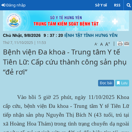
Đăng nhập
Sở Y tế
RSS
 TRUNG TÂM KIỂM SOÁT BỆNH TẬT TỈNH HƯNG YÊN ĐƯỜNG DÂ
Chủ Nhật, 9/8/2026
9
:
37
:
21
Thứ 7, 11/10/2025
|
11:53
+
|
A
-
A
A
Bệnh viện Đa khoa - Trung tâm Y tế
Tiên Lữ: Cấp cứu thành công sản phụ
“đẻ rơi”
Đọc bài
Lưu
Vào hồi 5 giờ 25 phút, ngày 11/10/2025 Khoa
cấp cứu, bệnh viện Đa khoa - Trung tâm Y tế Tiên Lữ
tiếp nhận sản phụ Nguyễn Thị Bích N (43 tuổi, trú tại
xã Hoàng Hoa Thám) trong tình trạng chuyển dạ ngoài