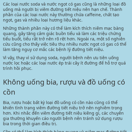
Các loại nước soda và nước ngọt có gas cũng là những loại đồ
uống mà người bị viêm đường tiết niệu nên hạn chế. Thành
phần của các loại nước này thường chứa caffeine, chất tạo
ngọt, gas và nhiều loại hương liệu khác.
Những thành phần này có thể làm kích thích niêm mạc bàng
quang, gây tăng cảm giác buồn tiểu và làm các triệu chứng
tiểu buốt, tiểu rắt trở nên rõ rệt hơn. Ngoài ra, một số nghiên
cứu cũng cho thấy việc tiêu thụ nhiều nước ngọt có gas có thể
làm tăng nguy cơ mắc các bệnh lý đường tiết niệu.
Vì vậy, thay vì sử dụng soda, người bệnh nên ưu tiên uống
nước lọc hoặc các loại nước ép trái cây ít đường để hỗ trợ quá
trình hồi phục.
Không uống bia, rượu và đồ uống có
cồn
Bia, rượu hoặc bất kỳ loại đồ uống có cồn nào cũng có thể
khiến tình trạng
viêm đường tiết niệu
trở nên nghiêm trọng
hơn. Khi nhắc đến viêm đường tiết niệu kiêng gì, các chuyên
gia thường khuyến cáo người bệnh nên tránh sử dụng rượu
bia trong thời gian điều trị.
Cồn có thể làm kích thích bàng quang và niêm mạc đường tiết