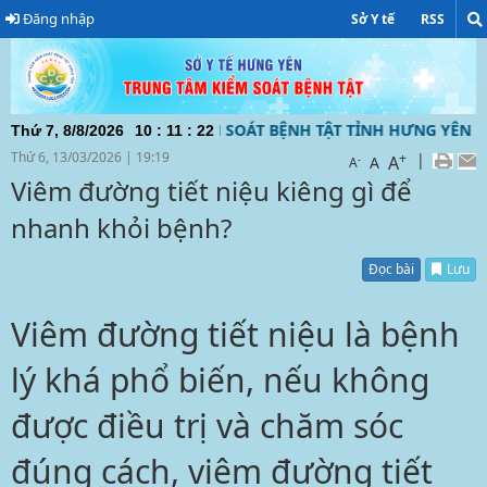
Đăng nhập
Sở Y tế
RSS
ỦA TRUNG TÂM KIỂM SOÁT BỆNH TẬT TỈNH HƯNG YÊN ĐƯỜNG
Thứ 7, 8/8/2026
10
:
11
:
23
Thứ 6, 13/03/2026
|
19:19
+
|
A
-
A
A
Viêm đường tiết niệu kiêng gì để
nhanh khỏi bệnh?
Đọc bài
Lưu
Viêm đường tiết niệu là bệnh
lý khá phổ biến, nếu không
được điều trị và chăm sóc
đúng cách, viêm đường tiết