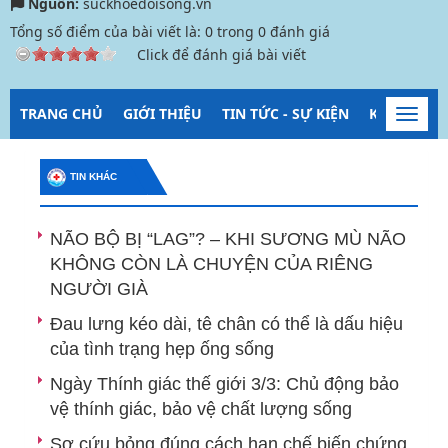
Nguồn:
suckhoedoisong.vn
Tổng số điểm của bài viết là:
0
trong
0
đánh giá
Click để đánh giá bài viết
TRANG CHỦ
GIỚI THIỆU
TIN TỨC - SỰ KIỆN
KIỂM SOÁT
Toggl
navig
TIN KHÁC
NÃO BỘ BỊ “LAG”? – KHI SƯƠNG MÙ NÃO
KHÔNG CÒN LÀ CHUYỆN CỦA RIÊNG
NGƯỜI GIÀ
Đau lưng kéo dài, tê chân có thể là dấu hiệu
của tình trạng hẹp ống sống
Ngày Thính giác thế giới 3/3: Chủ động bảo
vệ thính giác, bảo vệ chất lượng sống
Sơ cứu bỏng đúng cách hạn chế biến chứng