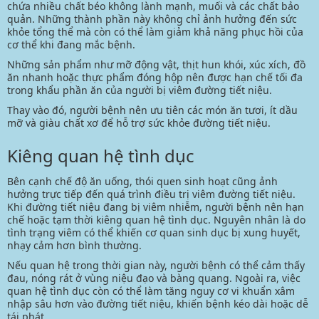
chứa nhiều chất béo không lành mạnh, muối và các chất bảo
quản. Những thành phần này không chỉ ảnh hưởng đến sức
khỏe tổng thể mà còn có thể làm giảm khả năng phục hồi của
cơ thể khi đang mắc bệnh.
Những sản phẩm như mỡ động vật, thịt hun khói, xúc xích, đồ
ăn nhanh hoặc thực phẩm đóng hộp nên được hạn chế tối đa
trong khẩu phần ăn của người bị viêm đường tiết niệu.
Thay vào đó, người bệnh nên ưu tiên các món ăn tươi, ít dầu
mỡ và giàu chất xơ để hỗ trợ sức khỏe đường tiết niệu.
Kiêng quan hệ tình dục
Bên cạnh chế độ ăn uống, thói quen sinh hoạt cũng ảnh
hưởng trực tiếp đến quá trình điều trị viêm đường tiết niệu.
Khi đường tiết niệu đang bị viêm nhiễm, người bệnh nên hạn
chế hoặc tạm thời kiêng quan hệ tình dục. Nguyên nhân là do
tình trạng viêm có thể khiến cơ quan sinh dục bị xung huyết,
nhạy cảm hơn bình thường.
Nếu quan hệ trong thời gian này, người bệnh có thể cảm thấy
đau, nóng rát ở vùng niệu đạo và bàng quang. Ngoài ra, việc
quan hệ tình dục còn có thể làm tăng nguy cơ vi khuẩn xâm
nhập sâu hơn vào đường tiết niệu, khiến bệnh kéo dài hoặc dễ
tái phát.