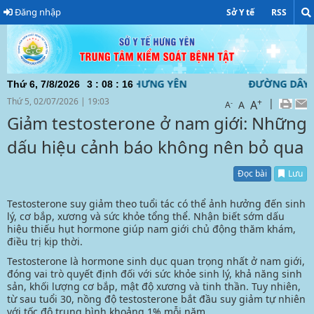
Đăng nhập
Sở Y tế
RSS
 SOÁT BỆNH TẬT TỈNH HƯNG YÊN ĐƯỜNG DÂY NÓNG TƯ VẤN V
Thứ 6, 7/8/2026
3
:
08
:
17
Thứ 5, 02/07/2026
|
19:03
+
|
A
-
A
A
Giảm testosterone ở nam giới: Những
dấu hiệu cảnh báo không nên bỏ qua
Đọc bài
Lưu
Testosterone suy giảm theo tuổi tác có thể ảnh hưởng đến sinh
lý, cơ bắp, xương và sức khỏe tổng thể. Nhận biết sớm dấu
hiệu thiếu hụt hormone giúp nam giới chủ động thăm khám,
điều trị kịp thời.
Testosterone
là hormone sinh dục quan trọng nhất ở nam giới,
đóng vai trò quyết định đối với sức khỏe sinh lý, khả năng sinh
sản, khối lượng cơ bắp, mật độ xương và tinh thần. Tuy nhiên,
từ sau tuổi 30, nồng độ
testosterone
bắt đầu suy giảm tự nhiên
với tốc độ trung bình khoảng 1% mỗi năm.