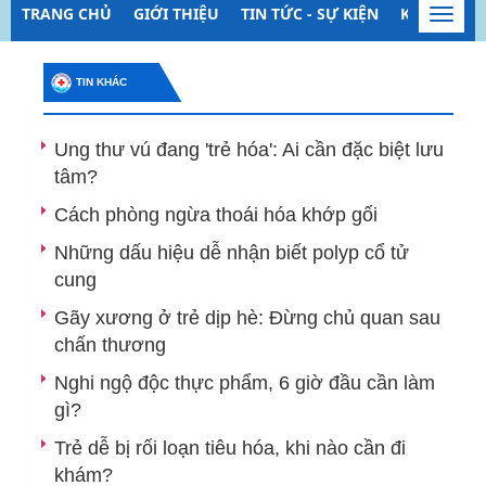
TRANG CHỦ
GIỚI THIỆU
TIN TỨC - SỰ KIỆN
KIỂM SOÁT
Toggl
navig
TIN KHÁC
Ung thư vú đang 'trẻ hóa': Ai cần đặc biệt lưu
tâm?
Cách phòng ngừa thoái hóa khớp gối
Những dấu hiệu dễ nhận biết polyp cổ tử
cung
Gãy xương ở trẻ dịp hè: Đừng chủ quan sau
chấn thương
Nghi ngộ độc thực phẩm, 6 giờ đầu cần làm
gì?
Trẻ dễ bị rối loạn tiêu hóa, khi nào cần đi
khám?