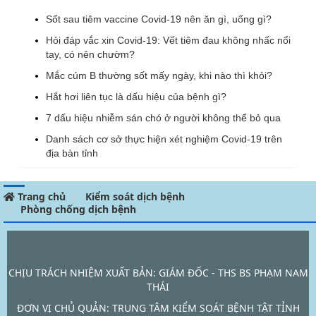
Sốt sau tiêm vaccine Covid-19 nên ăn gì, uống gì?
Hỏi đáp vắc xin Covid-19: Vết tiêm đau không nhấc nổi
tay, có nên chườm?
Mắc cúm B thường sốt mấy ngày, khi nào thì khỏi?
Hắt hơi liên tục là dấu hiệu của bệnh gì?
7 dấu hiệu nhiễm sán chó ở người không thể bỏ qua
Danh sách cơ sở thực hiện xét nghiệm Covid-19 trên
địa bàn tỉnh
Trang chủ
Kiểm soát dịch bệnh
Phòng chống dịch bệnh
CHỊU TRÁCH NHIỆM XUẤT BẢN: GIÁM ĐỐC - THS BS PHẠM NAM
THÁI
ĐƠN VỊ CHỦ QUẢN:
TRUNG TÂM KIỂM SOÁT BỆNH TẬT TỈNH