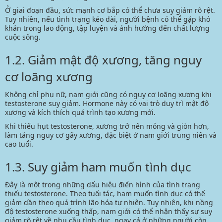
Ở giai đoạn đầu, sức mạnh cơ bắp có thể chưa suy giảm rõ rệt.
Tuy nhiên, nếu tình trạng kéo dài, người bệnh có thể gặp khó
khăn trong lao động, tập luyện và ảnh hưởng đến chất lượng
cuộc sống.
1.2. Giảm mật độ xương, tăng nguy
cơ loãng xương
Không chỉ phụ nữ, nam giới cũng có nguy cơ
loãng xương
khi
testosterone suy giảm. Hormone này có vai trò duy trì mật độ
xương và kích thích quá trình tạo xương mới.
Khi thiếu hụt testosterone, xương trở nên mỏng và giòn hơn,
làm tăng nguy cơ gãy xương, đặc biệt ở nam giới trung niên và
cao tuổi.
1.3. Suy giảm ham muốn tình dục
Đây là một trong những dấu hiệu điển hình của tình trạng
thiếu testosterone. Theo tuổi tác, ham muốn tình dục có thể
giảm dần theo quá trình lão hóa tự nhiên. Tuy nhiên, khi nồng
độ testosterone xuống thấp, nam giới có thể nhận thấy sự suy
giảm rõ rệt về nhu cầu tình dục, ngay cả ở những người còn