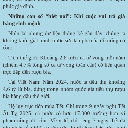
phúc gia đình.
Những con số “biết nói”: Khi cuộc vui trả giá
bằng sinh mệnh
Nhìn lại những dữ liệu thống kê gần đây, chúng ta
không khỏi giật mình trước sức tàn phá của đồ uống có
cồn:
Trên thế giới: Khoảng 2,6 triệu ca tử vong mỗi năm
(chiếm 4,7% tổng số ca tử vong toàn cầu) có liên quan
trực tiếp đến rượu bia.
Tại Việt Nam: Năm 2024, nước ta tiêu thụ khoảng
4,6 tỷ lít bia, đứng trong nhóm quốc gia tiêu thụ rượu
bia hàng đầu thế giới.
Hệ lụy trực tiếp mùa Tết: Chỉ trong 9 ngày nghỉ Tết
Ất Tỵ 2025, cả nước có hơn 17.000 trường hợp vi
phạm nồng độ cồn. Về y tế, chỉ riêng 7 ngày Tết đã
ghi nhận gần 600 ca cấp cứu do rối loạn tiêu hóa, ngộ