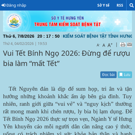
Đăng nhập
Sở Y tế
RSS
N TỬ CỦA TRUNG TÂM KIỂM SOÁT BỆNH TẬT TỈNH HƯNG YÊN 
Thứ 6, 7/8/2026
20
:
17
:
51
Thứ 4, 04/02/2026
|
19:53
+
|
A
-
A
A
Vui Tết Bính Ngọ 2026: Đừng để rượu
bia làm “mất Tết”
Đọc bài
Lưu
Tết Nguyên đán là dịp để sum họp, tri ân và tận
hưởng những khoảnh khắc ấm áp bên gia đình. Tuy
nhiên, ranh giới giữa “vui vẻ” và “nguy kịch” thường
rất mong manh khi chén rượu, ly bia bị lạm dụng. Để
Tết Bính Ngọ 2026 thực sự trọn vẹn, Ngành Y tế Hưng
Yên khuyến cáo mỗi người dân cần nâng cao ý thức,
uống có trách nhiệm vì sức khỏe bản thân và hạnh