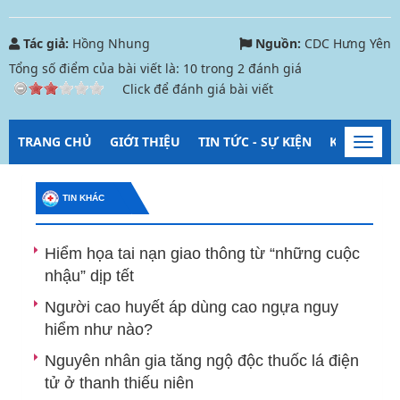
Tác giả:
Hồng Nhung
Nguồn:
CDC Hưng Yên
Tổng số điểm của bài viết là:
10
trong
2
đánh giá
Click để đánh giá bài viết
TRANG CHỦ
GIỚI THIỆU
TIN TỨC - SỰ KIỆN
KIỂM SOÁT
Toggl
navig
TIN KHÁC
Hiểm họa tai nạn giao thông từ “những cuộc
nhậu” dịp tết
Người cao huyết áp dùng cao ngựa nguy
hiểm như nào?
Nguyên nhân gia tăng ngộ độc thuốc lá điện
tử ở thanh thiếu niên