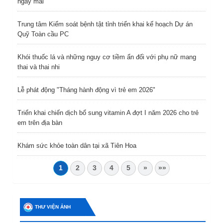
ngày mai
Trung tâm Kiểm soát bệnh tật tỉnh triển khai kế hoạch Dự án
Quỹ Toàn cầu PC
Khói thuốc lá và những nguy cơ tiềm ẩn đối với phụ nữ mang
thai và thai nhi
Lễ phát động "Tháng hành động vì trẻ em 2026"
Triển khai chiến dịch bổ sung vitamin A đợt I năm 2026 cho trẻ
em trên địa bàn
Khám sức khỏe toàn dân tại xã Tiên Hoa
1
2
3
4
5
»
»»
THƯ VIỆN ẢNH