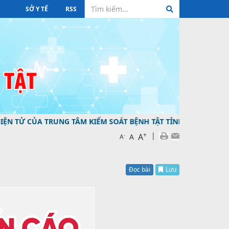
SỞ Y TẾ
RSS
 TRUNG TÂM KIỂM SOÁT BỆNH TẬT TỈNH HƯNG YÊN ĐƯỜNG D
+
|
A
-
A
A
Đọc bài
Lưu