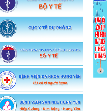
Dịch vụ tiêm chủng
Tiêm chủng quốc gia
Đăng ký lấy mẫu xét nghiệm
Hệ thống Methadone
Cổng tra cứu sức khỏe toàn dân
Hồ sơ sức khỏe cá nhân
Tra cứu thuốc
Giám định Bảo hiểm y tế