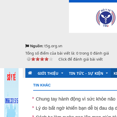
Nguồn:
t5g.org.vn
Tổng số điểm của bài viết là:
0
trong
0
đánh giá
Click để đánh giá bài viết
GIỚI THIỆU
TIN TỨC - SỰ KIỆN
K
TIN KHÁC
Giới thiệu chung
Kỷ niệm 135 năm ngày sinh
T
Chung tay hành động vì sức khỏe não
Chức năng nhiệm vụ
Tin trong nước và quốc tế
D
Lý do bất ngờ khiến bạn dễ bị đau dạ 