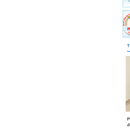
ghề nghiệp
ch y tế quốc tế - Ký sinh trùng - Côn trùng
T
P
đ