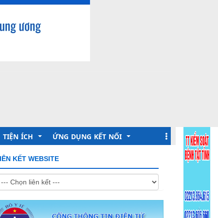
TIỆN ÍCH
ỨNG DỤNG KẾT NỐI
IÊN KẾT WEBSITE
Lịch làm việc
Khai báo Y tế
Hỏi đáp Online
Sức khỏe toàn dân