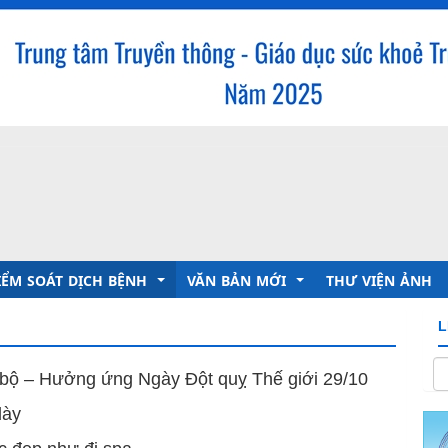
IỂM SOÁT DỊCH BỆNH
VĂN BẢN MỚI
THƯ VIỆN ẢNH
L
 Chủ tịch Hồ chí minh
ruyền thông giáo dục sức khỏe
Trung tâm Kiểm soát bệnh tật
 bộ – Hưởng ứng Ngày Đột quỵ Thế giới 29/10
inh dưỡng - An toàn vệ sinh thực phẩm
Sở Y tế
dày