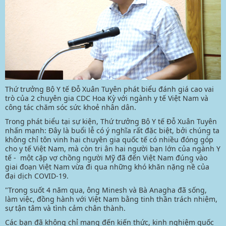
Thứ trưởng Bộ Y tế Đỗ Xuân Tuyên phát biểu đánh giá cao vai
trò của 2 chuyên gia CDC Hoa Kỳ với ngành y tế Việt Nam và
công tác chăm sóc sức khoẻ nhân dân.
Trong phát biểu tại sự kiện, Thứ trưởng Bộ Y tế Đỗ Xuân Tuyên
nhấn mạnh: Đây là buổi lễ có ý nghĩa rất đặc biệt, bởi chúng ta
không chỉ tôn vinh hai chuyên gia quốc tế có nhiều đóng góp
cho y tế Việt Nam, mà còn tri ân hai người bạn lớn của ngành Y
tế - một cặp vợ chồng người Mỹ đã đến Việt Nam đúng vào
giai đoạn Việt Nam vừa đi qua những khó khăn nặng nề của
đại dịch COVID-19.
"Trong suốt 4 năm qua, ông Minesh và Bà Anagha đã sống,
làm việc, đồng hành với Việt Nam bằng tinh thần trách nhiệm,
sự tận tâm và tình cảm chân thành.
Các bạn đã không chỉ mang đến kiến thức, kinh nghiệm quốc