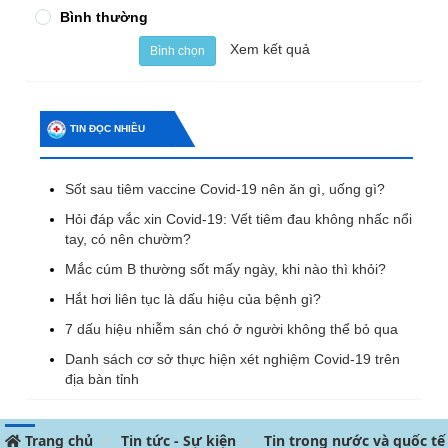
Bình thường
Xem kết quả
Bình chọn
TIN ĐỌC NHIỀU
Sốt sau tiêm vaccine Covid-19 nên ăn gì, uống gì?
Hỏi đáp vắc xin Covid-19: Vết tiêm đau không nhấc nổi
tay, có nên chườm?
Mắc cúm B thường sốt mấy ngày, khi nào thì khỏi?
Hắt hơi liên tục là dấu hiệu của bệnh gì?
7 dấu hiệu nhiễm sán chó ở người không thể bỏ qua
Danh sách cơ sở thực hiện xét nghiệm Covid-19 trên
địa bàn tỉnh
Trang chủ
Tin tức - Sự kiện
Tin trong nước và quốc tế