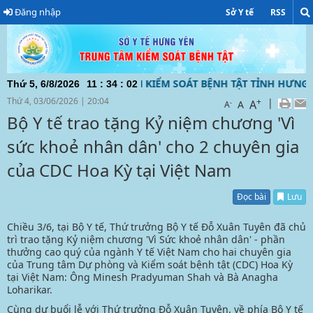
Đăng nhập
Sở Y tế
RSS
CỦA TRUNG TÂM KIỂM SOÁT BỆNH TẬT TỈNH HƯNG YÊN ĐƯỜNG
Thứ 5, 6/8/2026
11
:
34
:
04
Thứ 4, 03/06/2026
|
20:04
+
|
A
-
A
A
Bộ Y tế trao tặng Kỷ niệm chương 'Vì
sức khoẻ nhân dân' cho 2 chuyên gia
của CDC Hoa Kỳ tại Việt Nam
Đọc bài
Lưu
Chiều 3/6, tại Bộ Y tế, Thứ trưởng Bộ Y tế Đỗ Xuân Tuyên đã chủ
trì trao tặng Kỷ niệm chương 'Vì Sức khoẻ nhân dân' - phần
thưởng cao quý của ngành Y tế Việt Nam cho hai chuyên gia
của Trung tâm Dự phòng và Kiểm soát bệnh tật (CDC) Hoa Kỳ
tại Việt Nam: Ông Minesh Pradyuman Shah và Bà Anagha
Loharikar.
Cùng dự buổi lễ với Thứ trưởng Đỗ Xuân Tuyên, về phía Bộ Y tế