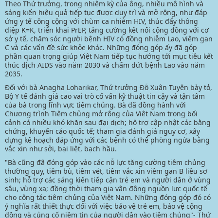
Theo Thứ trưởng, trong nhiệm kỳ của ông, nhiều mô hình và
sáng kiến hiệu quả tiếp tục được duy trì và mở rộng, như đáp
ứng y tế công cộng với chùm ca nhiễm HIV, thúc đẩy thông
điệp K=K, triển khai PrEP, tăng cường kết nối cộng đồng với cơ
sở y tế, chăm sóc người bệnh HIV có đồng nhiễm Lao, viêm gan
C và các vấn đề sức khỏe khác. Những đóng góp ấy đã góp
phần quan trọng giúp Việt Nam tiếp tục hướng tới mục tiêu kết
thúc dịch AIDS vào năm 2030 và chấm dứt bệnh Lao vào năm
2035.
Đối với bà Anagha Loharikar, Thứ trưởng Đỗ Xuân Tuyên bày tỏ,
Bộ Y tế đánh giá cao vai trò cố vấn kỹ thuật tin cậy và tận tâm
của bà trong lĩnh vực tiêm chủng. Bà đã đồng hành với
Chương trình Tiêm chủng mở rộng của Việt Nam trong bối
cảnh có nhiều khó khăn sau đại dịch; hỗ trợ cập nhật các bằng
chứng, khuyến cáo quốc tế; tham gia đánh giá nguy cơ, xây
dựng kế hoạch đáp ứng với các bệnh có thể phòng ngừa bằng
vắc xin như sởi, bại liệt, bạch hầu.
"Bà cũng đã đóng góp vào các nỗ lực tăng cường tiêm chủng
thường quy, tiêm bù, tiêm vét, tiêm vắc xin viêm gan B liều sơ
sinh; hỗ trợ các sáng kiến tiếp cận trẻ em và người dân ở vùng
sâu, vùng xa; đồng thời tham gia vận động nguồn lực quốc tế
cho công tác tiêm chủng của Việt Nam. Những đóng góp đó có
ý nghĩa rất thiết thực đối với việc bảo vệ trẻ em, bảo vệ cộng
đồng và củng cố niềm tin của người dân vào tiêm chủng"- Thứ