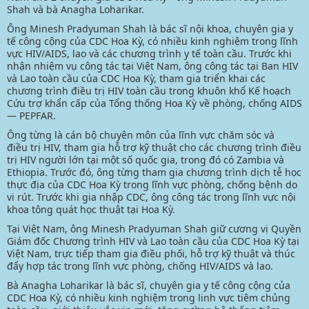
Shah và bà Anagha Loharikar.
Ông Minesh Pradyuman Shah là bác sĩ nội khoa, chuyên gia y
tế công cộng của CDC Hoa Kỳ, có nhiều kinh nghiệm trong lĩnh
vực HIV/AIDS, lao và các chương trình y tế toàn cầu. Trước khi
nhận nhiệm vụ công tác tại Việt Nam, ông công tác tại Ban HIV
và Lao toàn cầu của CDC Hoa Kỳ, tham gia triển khai các
chương trình điều trị HIV toàn cầu trong khuôn khổ Kế hoạch
Cứu trợ khẩn cấp của Tổng thống Hoa Kỳ về phòng, chống AIDS
— PEPFAR.
Ông từng là cán bộ chuyên môn của lĩnh vực chăm sóc và
điều trị HIV, tham gia hỗ trợ kỹ thuật cho các chương trình điều
trị HIV người lớn tại một số quốc gia, trong đó có Zambia và
Ethiopia. Trước đó, ông từng tham gia chương trình dịch tễ học
thực địa của CDC Hoa Kỳ trong lĩnh vực phòng, chống bệnh do
vi rút. Trước khi gia nhập CDC, ông công tác trong lĩnh vực nội
khoa tông quát học thuật tại Hoa Kỳ.
Tại Việt Nam, ông Minesh Pradyuman Shah giữ cương vị Quyền
Giám đốc Chương trình HIV và Lao toàn cầu của CDC Hoa Kỳ tại
Việt Nam, trực tiếp tham gia điều phối, hỗ trợ kỹ thuật và thúc
đẩy hợp tác trong lĩnh vực phòng, chống HIV/AIDS và lao.
Bà Anagha Loharikar là bác sĩ, chuyên gia y tế công cộng của
CDC Hoa Kỳ, có nhiều kinh nghiệm trong linh vực tiêm chủng