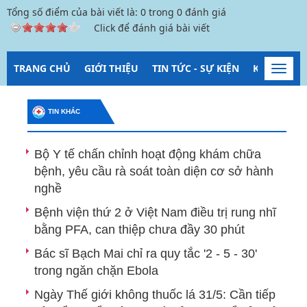
Tổng số điểm của bài viết là:
0
trong
0
đánh giá
Click để đánh giá bài viết
TRANG CHỦ
GIỚI THIỆU
TIN TỨC - SỰ KIỆN
KIỂM SOÁT
Toggl
navig
TIN KHÁC
Bộ Y tế chấn chỉnh hoạt động khám chữa
bệnh, yêu cầu rà soát toàn diện cơ sở hành
nghề
Bệnh viện thứ 2 ở Việt Nam điều trị rung nhĩ
bằng PFA, can thiệp chưa đầy 30 phút
Bác sĩ Bạch Mai chỉ ra quy tắc '2 - 5 - 30'
trong ngăn chặn Ebola
Ngày Thế giới không thuốc lá 31/5: Cần tiếp