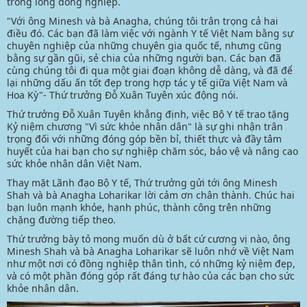
trong lòng đồng nghiệp.
"Với ông Minesh và bà Anagha, chúng tôi trân trọng cả hai
điều đó. Các bạn đã làm việc với ngành Y tế Việt Nam bằng sự
chuyên nghiệp của những chuyên gia quốc tế, nhưng cũng
bằng sự gần gũi, sẻ chia của những người bạn. Các bạn đã
cùng chúng tôi đi qua một giai đoạn không dễ dàng, và đã để
lại những dấu ấn tốt đẹp trong hợp tác y tế giữa Việt Nam và
Hoa Kỳ"- Thứ trưởng Đỗ Xuân Tuyên xúc động nói.
Thứ trưởng Đỗ Xuân Tuyên khẳng định, việc Bộ Y tế trao tặng
Kỷ niệm chương "Vì sức khỏe nhân dân" là sự ghi nhận trân
trọng đối với những đóng góp bền bỉ, thiết thực và đầy tâm
huyết của hai bạn cho sự nghiệp chăm sóc, bảo vệ và nâng cao
sức khỏe nhân dân Việt Nam.
Thay mặt Lãnh đạo Bộ Y tế, Thứ trưởng gửi tới ông Minesh
Shah và bà Anagha Loharikar lời cảm ơn chân thành. Chúc hai
bạn luôn mạnh khỏe, hạnh phúc, thành công trên những
chặng đường tiếp theo.
Thứ trưởng bày tỏ mong muốn dù ở bất cứ cương vị nào, ông
Minesh Shah và bà Anagha Loharikar sẽ luôn nhớ về Việt Nam
như một nơi có đồng nghiệp thân tình, có những kỷ niệm đẹp,
và có một phần đóng góp rất đáng tự hào của các bạn cho sức
khỏe nhân dân.