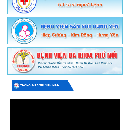
THÔNG ĐIỆP TRUYỀN HÌNH