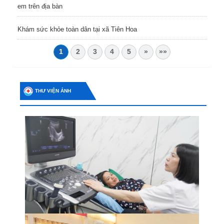
em trên địa bàn
Khám sức khỏe toàn dân tại xã Tiên Hoa
1
2
3
4
5
»
»»
THƯ VIỆN ẢNH