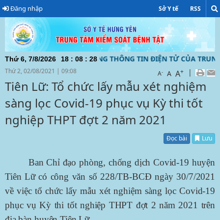
Đăng nhập
Sở Y tế
RSS
 BẠN ĐẾN VỚI TRANG THÔNG TIN ĐIỆN TỬ CỦA TRUNG TÂM K
Thứ 6, 7/8/2026
18
:
08
:
29
Thứ 2, 02/08/2021
|
09:08
+
|
A
-
A
A
Tiên Lữ: Tổ chức lấy mẫu xét nghiệm
sàng lọc Covid-19 phục vụ Kỳ thi tốt
nghiệp THPT đợt 2 năm 2021
Đọc bài
Lưu
Ban Chỉ đạo phòng, chống dịch Covid-19 huyện
Tiên Lữ có công văn số 228/TB-BCĐ ngày 30/7/2021
về việc tổ chức lấy mẫu xét nghiệm sàng lọc Covid-19
phục vụ Kỳ thi tốt nghiệp THPT đợt 2 năm 2021 trên
địa bàn huyện Tiên Lữ.