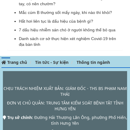
tay, có nên chườm?
Mắc cúm B thường sốt mấy ngày, khi nào thì khỏi?
Hắt hơi liên tục là dấu hiệu của bệnh gì?
7 dấu hiệu nhiễm sán chó ở người không thể bỏ qua
Danh sách cơ sở thực hiện xét nghiệm Covid-19 trên
địa bàn tỉnh
Trang chủ
Tin tức - Sự kiện
Thông tin ngành
CHỊU TRÁCH NHIỆM XUẤT BẢN: GIÁM ĐỐC - THS BS PHẠM NAM
THÁI
ĐƠN VỊ CHỦ QUẢN:
TRUNG TÂM KIỂM SOÁT BỆNH TẬT TỈNH
HƯNG YÊN
Trụ sở chính:
Đường Hải Thượng Lãn Ông, phường Phố Hiến,
tỉnh Hưng Yên