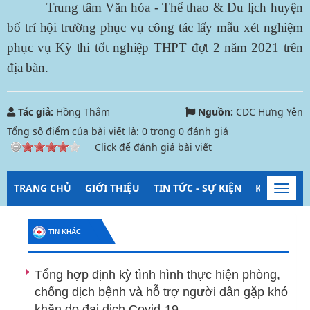
Trung tâm Văn hóa - Thể thao & Du lịch huyện
bố trí hội trường phục vụ công tác lấy mẫu xét nghiệm
phục vụ Kỳ thi tốt nghiệp THPT đợt 2 năm 2021 trên
địa bàn.
Tác giả:
Hồng Thắm
Nguồn:
CDC Hưng Yên
Tổng số điểm của bài viết là:
0
trong
0
đánh giá
Click để đánh giá bài viết
TRANG CHỦ
GIỚI THIỆU
TIN TỨC - SỰ KIỆN
KIỂM SOÁT
Toggl
navig
TIN KHÁC
Tổng hợp định kỳ tình hình thực hiện phòng,
chống dịch bệnh và hỗ trợ người dân gặp khó
khăn do đại dịch Covid-19