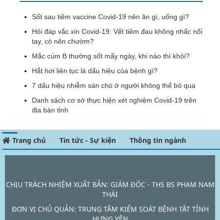
Sốt sau tiêm vaccine Covid-19 nên ăn gì, uống gì?
Hỏi đáp vắc xin Covid-19: Vết tiêm đau không nhấc nổi
tay, có nên chườm?
Mắc cúm B thường sốt mấy ngày, khi nào thì khỏi?
Hắt hơi liên tục là dấu hiệu của bệnh gì?
7 dấu hiệu nhiễm sán chó ở người không thể bỏ qua
Danh sách cơ sở thực hiện xét nghiệm Covid-19 trên
địa bàn tỉnh
Trang chủ
Tin tức - Sự kiện
Thông tin ngành
CHỊU TRÁCH NHIỆM XUẤT BẢN: GIÁM ĐỐC - THS BS PHẠM NAM
THÁI
ĐƠN VỊ CHỦ QUẢN:
TRUNG TÂM KIỂM SOÁT BỆNH TẬT TỈNH
HƯNG YÊN