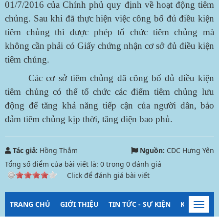
01/7/2016 của Chính phủ quy định về hoạt động tiêm
chủng. Sau khi đã thực hiện việc công bố đủ điều kiện
tiêm chủng thì được phép tổ chức tiêm chủng mà
không cần phải có Giấy chứng nhận cơ sở đủ điều kiện
tiêm chủng.
Các cơ sở tiêm chủng đã công bố đủ điều kiện
tiêm chủng có thể tổ chức các điểm tiêm chủng lưu
động để tăng khả năng tiếp cận của người dân, bảo
đảm tiêm chủng kịp thời, tăng diện bao phủ.
Tác giả:
Hồng Thắm
Nguồn:
CDC Hưng Yên
Tổng số điểm của bài viết là:
0
trong
0
đánh giá
Click để đánh giá bài viết
TRANG CHỦ
GIỚI THIỆU
TIN TỨC - SỰ KIỆN
KIỂM SOÁT
Toggl
navig