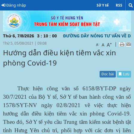
Đăng nhập
Sở Y tế
RSS
NH HƯNG YÊN ĐƯỜNG DÂY NÓNG TƯ VẤN VỀ DỊCH BỆNH COVID
Thứ 6, 7/8/2026
3
:
10
:
01
Thứ 5, 05/08/2021
|
09:08
+
|
A
-
A
A
Hướng dẫn điều kiện tiêm vắc xin
phòng Covid-19
Đọc bài
Lưu
Thực hiện công văn số 6158/BYT-DP ngày
30/7/2021 của Bộ Y tế, Sở Y tế ban hành công văn số
1578/SYT-NV ngày 02/8/2021 về việc thực hiện
hướng dẫn điều kiện tiêm vắc xin phòng Covid-19.
Theo đó, Sở Y tế yêu cầu Trung tâm kiểm soát bệnh tật
tỉnh Hưng Yên chủ trì, phối hợp với các đơn vị liên