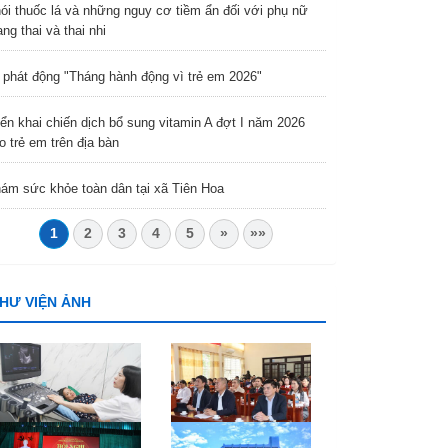
ói thuốc lá và những nguy cơ tiềm ẩn đối với phụ nữ
ng thai và thai nhi
 phát động "Tháng hành động vì trẻ em 2026"
iển khai chiến dịch bổ sung vitamin A đợt I năm 2026
o trẻ em trên địa bàn
ám sức khỏe toàn dân tại xã Tiên Hoa
1
2
3
4
5
»
»»
HƯ VIỆN ẢNH