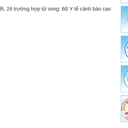
e sinh sản
ết, 29 trường hợp tử vong: Bộ Y tế cảnh báo cao
thông - Giáo dục sức khỏe
ật tư y tế
hiệm - Chẩn đoán hình ảnh - Thăm dò chức năng
 chống HIV/AIDS
ệnh và Điều trị dự phòng
e môi trường - Y tế trường học
ghề nghiệp
ch y tế quốc tế - Ký sinh trùng - Côn trùng