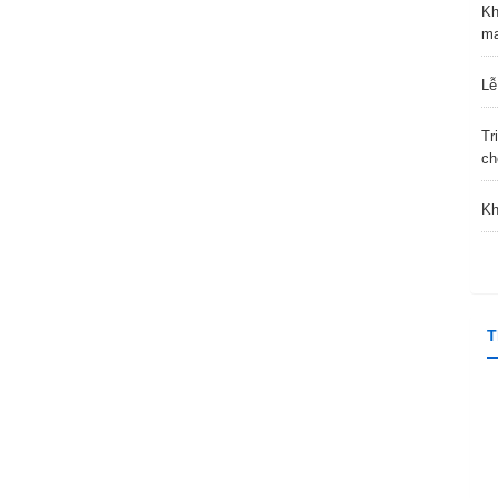
Kh
ma
Lễ
Tr
ch
Kh
T