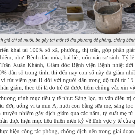
nh giá chỉ số muỗi, bọ gậy tại một số địa phương để phòng, chống bệnh
iển khai tại 100% số xã, phường, thị trấn, góp phần gi
nhiễm, như: Bệnh đậu mùa, bại liệt, uốn ván sơ sinh. Tỷ l
sĩ Trần Xuân Khánh, Giám đốc Bệnh viện Bệnh nhiệt đới 
0% dân số trong tỉnh, thì đến nay con số này đã giảm nh
m vi rút viêm gan B đối với người dân trong độ tuổi từ 15
ân giảm, theo tôi là do trẻ đã được tiêm chủng vắc xin v
chương trình mục tiêu y tế như: Sàng lọc, tư vấn điều trị 
 đời, uống vi ta min A, nuôi con bằng sữa mẹ, sàng lọc s
truyền nhiễm gây dịch giảm qua các năm, tỷ suất mẹ tử 
ần thực hiện mục tiêu thiên niên kỷ về lĩnh vực y tế của q
hực hiện công tác phòng, chống dịch nên trong giai đoạ