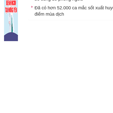
Khoa Sức khỏ
Đã có hơn 52.000 ca mắc sốt xuất huy
điểm mùa dịch
Khoa Truyền 
Khoa Dược - V
Khoa Xét ng
Khoa Phòng,
Khoa Khám b
Khoa Sức khỏ
Khoa Bệnh n
Khoa Kiểm dị