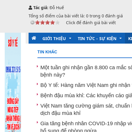
Tác giả:
Đỗ Huế
Tổng số điểm của bài viết là:
0
trong
0
đánh giá
Click để đánh giá bài viết
GIỚI THIỆU
TIN TỨC - SỰ KIỆN
K
TIN KHÁC
Giới thiệu chung
Kỷ niệm 135 năm ngày sinh
T
Một tuần ghi nhận gần 8.800 ca mắc số
bệnh này?
Chức năng nhiệm vụ
Tin trong nước và quốc tế
D
Bộ Y tế: Hàng năm Việt Nam ghi nhận 
Tổ chức bộ máy
Ban Giám đốc
Thông tin ngành
P
Bệnh đậu mùa khỉ: Các khuyến cáo gi
Các Phòng chức năng
Phòng Tổ chứ
Ng
Việt Nam tăng cường giám sát, chuẩn bị
Các Khoa, phòng chuyên môn
Phòng Kế hoạ
Khoa Phòng,
Y
dịch đậu mùa khỉ
Gia tăng bệnh nhân COVID-19 nhập việ
Khoa Dinh d
T
bổ sung để phòng ngừa