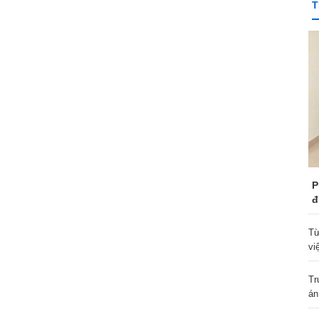
T
P
đ
Từ
vi
Tr
án