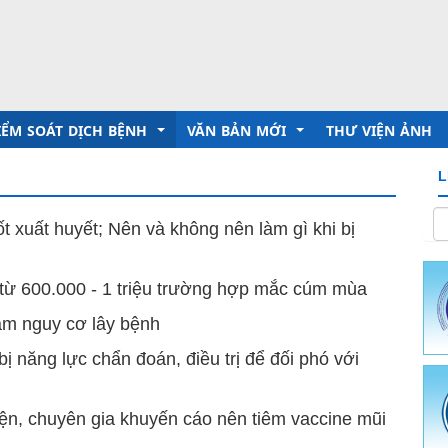
IỂM SOÁT DỊCH BỆNH
VĂN BẢN MỚI
THƯ VIỆN ẢNH
L
 Chủ tịch Hồ chí minh
ruyền thông giáo dục sức khỏe
Trung tâm Kiểm soát bệnh tật
t xuất huyết; Nên và không nên làm gì khi bị
inh dưỡng - An toàn vệ sinh thực phẩm
Sở Y tế
từ 600.000 - 1 triệu trường hợp mắc cúm mùa
hòng chống dịch bệnh
Ủy ban nhân dân tỉnh
ảm nguy cơ lây bệnh
c - Hành chính
ười tốt việc tốt
Bộ Y tế
 năng lực chẩn đoán, điều trị để đối phó với
ch - Tài Chính
 chống bệnh truyền nhiễm
 dược cổ truyền
n, chuyên gia khuyến cáo nên tiêm vaccine mũi
ưỡng - Phòng, chống bệnh không lây nhiễm
ài liệu Truyền thông