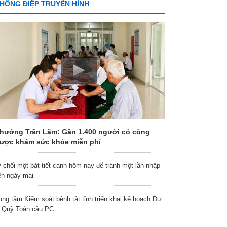
HÔNG ĐIỆP TRUYỀN HÌNH
hường Trần Lãm: Gần 1.400 người có công
ược khám sức khỏe miễn phí
 chối một bát tiết canh hôm nay để tránh một lần nhập
ện ngày mai
ung tâm Kiểm soát bệnh tật tỉnh triển khai kế hoạch Dự
 Quỹ Toàn cầu PC