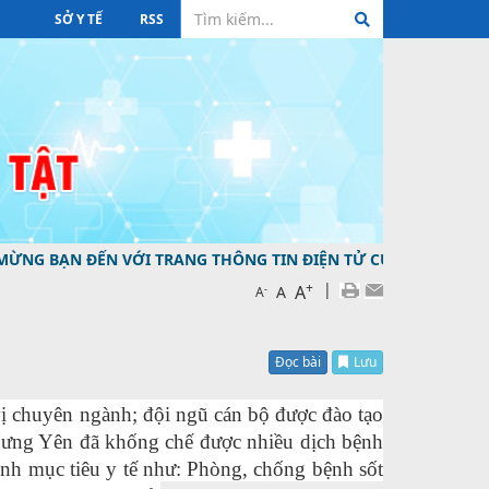
SỞ Y TẾ
RSS
N VỚI TRANG THÔNG TIN ĐIỆN TỬ CỦA TRUNG TÂM KIỂM SO
+
|
A
-
A
A
Đọc bài
Lưu
 vị chuyên ngành; đội ngũ cán bộ được đào tạo
 Hưng Yên đã khống chế được nhiều dịch bệnh
nh mục tiêu y tế như: Phòng, chống bệnh sốt