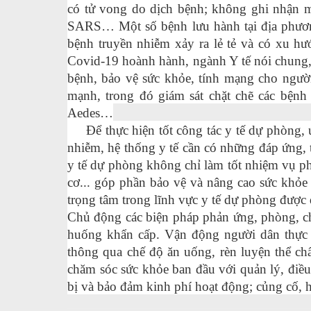
có tử vong do dịch bệnh; không ghi nhận
SARS… Một số bệnh lưu hành tại địa phương 
bệnh truyền nhiễm xảy ra lẻ tẻ và có xu hướ
Covid-19 hoành hành, ngành Y tế nói chung, 
bệnh, bảo vệ sức khỏe, tính mạng cho ngườ
mạnh, trong đó giám sát chặt chẽ các bệnh 
Aedes…
Ðể thực hiện tốt công tác y tế dự phòng, ứ
nhiễm, hệ thống y tế cần có những đáp ứng, 
y tế dự phòng không chỉ làm tốt nhiệm vụ 
cơ... góp phần bảo vệ và nâng cao sức khỏ
trọng tâm trong lĩnh vực y tế dự phòng được 
Chủ động các biện pháp phản ứng, phòng, chố
huống khẩn cấp. Vận động người dân thực 
thông qua chế độ ăn uống, rèn luyện thể ch
chăm sóc sức khỏe ban đầu với quản lý, điều 
bị và bảo đảm kinh phí hoạt động; củng cố,