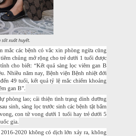
 sốt xuất huyết.
ảm mắc các bệnh có vắc xin phòng ngừa cũng
ệ tiêm chủng mở rộng cho trẻ dưới 1 tuổi được
tỉnh cho biết: “Kết quả sàng lọc viêm gan B
iều. Nhiều năm nay, Bệnh viện Bệnh nhiệt đới
 đến 49 tuổi, kết quả tỷ lệ mắc chiếm khoảng
iêm gan B”.
dự phòng lao; cải thiện tình trạng dinh dưỡng
au sinh, sàng lọc trước sinh các bệnh tật bẩm
vong, con tử vong dưới 1 tuổi hay trẻ dưới 5
uốc gia.
n 2016-2020 không có dịch lớn xảy ra, không