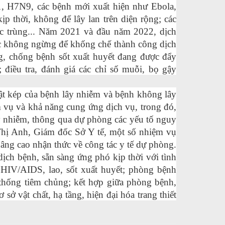
 H7N9, các bệnh mới xuất hiện như Ebola,
 thời, không để lây lan trên diện rộng; các
trực trùng... Năm 2021 và đầu năm 2022, dịch
lực không ngừng để khống chế thành công dịch
g, chống bệnh sốt xuất huyết đang được đẩy
 điều tra, đánh giá các chỉ số muỗi, bọ gậy
ật kép của bệnh lây nhiễm và bệnh không lây
m vụ và khả năng cung ứng dịch vụ, trong đó,
 nhiễm, thông qua dự phòng các yếu tố nguy
Thị Anh, Giám đốc Sở Y tế, một số nhiệm vụ
nâng cao nhận thức về công tác y tế dự phòng.
ịch bệnh, sẵn sàng ứng phó kịp thời với tình
HIV/AIDS, lao, sốt xuất huyết; phòng bệnh
 thống tiêm chủng; kết hợp giữa phòng bệnh,
ở vật chất, hạ tầng, hiện đại hóa trang thiết