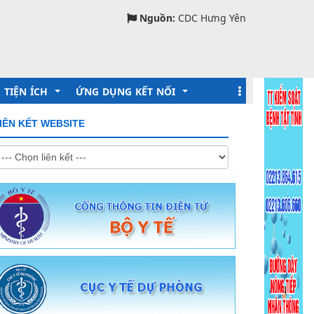
Nguồn:
CDC Hưng Yên
TIỆN ÍCH
ỨNG DỤNG KẾT NỐI
IÊN KẾT WEBSITE
Lịch làm việc
Khai báo Y tế
Hỏi đáp Online
Sức khỏe toàn dân
Dịch vụ tiêm chủng
Tiêm chủng quốc gia
Đăng ký lấy mẫu xét nghiệm
Hệ thống Methadone
Cổng tra cứu sức khỏe toàn dân
Hồ sơ sức khỏe cá nhân
Tra cứu thuốc
Giám định Bảo hiểm y tế