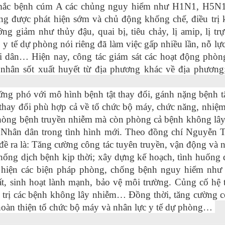
 mắc bệnh cúm A các chủng nguy hiểm như H1N1, H5N1,
được phát hiện sớm và chủ động khống chế, điều trị kịp
ng giảm như thủy đậu, quai bị, tiêu chảy, lị amip, lị 
y tế dự phòng nói riêng đã làm việc gấp nhiều lần, nỗ 
i dân… Hiện nay, công tác giám sát các hoạt động phòn
nhân sốt xuất huyết từ địa phương khác về địa phương;
ng phó với mô hình bệnh tật thay đổi, gánh nặng bệnh t
thay đổi phù hợp cả về tổ chức bộ máy, chức năng, nhiệ
phòng bệnh truyền nhiễm mà còn phòng cả bệnh không lây
e Nhân dân trong tình hình mới. Theo đồng chí Nguyễn 
đề ra là: Tăng cường công tác tuyên truyền, vận động và 
ng dịch bệnh kịp thời; xây dựng kế hoạch, tình huống d
hiện các biện pháp phòng, chống bệnh nguy hiểm như 
ất, sinh hoạt lành mạnh, bảo vệ môi trường. Củng cố hệ
trị các bệnh không lây nhiễm… Đồng thời, tăng cường cơ s
 hoàn thiện tổ chức bộ máy và nhân lực y tế dự phòng…