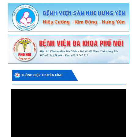
THÔNG ĐIỆP TRUYỀN HÌNH