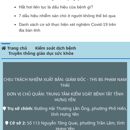
Hắt hơi liên tục là dấu hiệu của bệnh gì?
7 dấu hiệu nhiễm sán chó ở người không thể bỏ qua
Danh sách cơ sở thực hiện xét nghiệm Covid-19 trên
địa bàn tỉnh
Trang chủ
Kiểm soát dịch bệnh
Truyền thông giáo dục sức khỏe
CHỊU TRÁCH NHIỆM XUẤT BẢN: GIÁM ĐỐC - THS BS PHẠM NAM
THÁI
ĐƠN VỊ CHỦ QUẢN:
TRUNG TÂM KIỂM SOÁT BỆNH TẬT TỈNH
HƯNG YÊN
Trụ sở chính:
Đường Hải Thượng Lãn Ông, phường Phố Hiến,
tỉnh Hưng Yên
Cở sở 2:
Số 113 Nguyễn Tông Quai, phường Trần Lãm, tỉnh
Hưng Yên