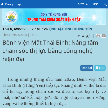
Đăng nhập
Sở Y tế
RSS
UNG TÂM KIỂM SOÁT BỆNH TẬT TỈNH HƯNG YÊN ĐƯỜNG DÂY 
Thứ 5, 6/8/2026
17
:
41
:
27
Thứ 5, 09/04/2026
|
16:13
+
|
A
-
A
A
Bệnh viện Mắt Thái Bình: Nâng tầm
chăm sóc thị lực bằng công nghệ
hiện đại
Đọc bài
Lưu
Trong những tháng đầu năm 2026, Bệnh viện Mắt
Thái Bình
(Hưng Yên)
tiếp tục khẳng định vị thế là địa
chỉ tin cậy trong chăm sóc và điều trị các bệnh lý về
mắt, nhờ sự kết hợp giữa đội ngũ chuyên môn vững
vàng và hệ thống thiết bị hiện đại.