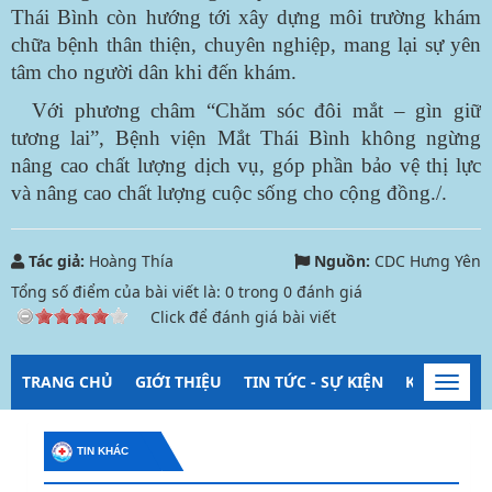
Thái Bình còn hướng tới xây dựng môi trường khám
chữa bệnh thân thiện, chuyên nghiệp, mang lại sự yên
tâm cho người dân khi đến khám.
Với phương châm “Chăm sóc đôi mắt – gìn giữ
tương lai”, Bệnh viện Mắt Thái Bình không ngừng
nâng cao chất lượng dịch vụ, góp phần bảo vệ thị lực
và nâng cao chất lượng cuộc sống cho cộng đồng./.
Tác giả:
Hoàng Thía
Nguồn:
CDC Hưng Yên
Tổng số điểm của bài viết là:
0
trong
0
đánh giá
Click để đánh giá bài viết
TRANG CHỦ
GIỚI THIỆU
TIN TỨC - SỰ KIỆN
KIỂM SOÁT
Toggl
navig
TIN KHÁC