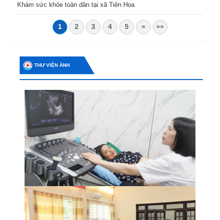
Khám sức khỏe toàn dân tại xã Tiên Hoa
1
2
3
4
5
»
»»
THƯ VIỆN ẢNH